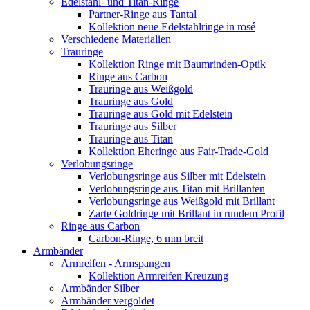
Edelstahl- und Titan-Ringe
Partner-Ringe aus Tantal
Kollektion neue Edelstahlringe in rosé
Verschiedene Materialien
Trauringe
Kollektion Ringe mit Baumrinden-Optik
Ringe aus Carbon
Trauringe aus Weißgold
Trauringe aus Gold
Trauringe aus Gold mit Edelstein
Trauringe aus Silber
Trauringe aus Titan
Kollektion Eheringe aus Fair-Trade-Gold
Verlobungsringe
Verlobungsringe aus Silber mit Edelstein
Verlobungsringe aus Titan mit Brillanten
Verlobungsringe aus Weißgold mit Brillant
Zarte Goldringe mit Brillant in rundem Profil
Ringe aus Carbon
Carbon-Ringe, 6 mm breit
Armbänder
Armreifen - Armspangen
Kollektion Armreifen Kreuzung
Armbänder Silber
Armbänder vergoldet