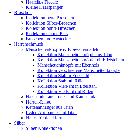
Haarclips Ficcare
Kleine Haarspangen
Broschen
Kollektion neue Broschen
Kollektion Silber-Broschen
Kollektion bunte Broschen
Kollektion smarte Pins
Broschen und Anstecker
Herrenschmuck
Manschettenknöpfe & Krawattennadeln
Kollektion Manschettenknöpfe aus Titan
Kollektion Manschettenknöpfe mit Edelsteinen
Manschettenknöpfe mit Ebenholz
Kollektion verschiedene Manschettenknöpfe
Kollektion Stab in Edelstahl
Kollektion Stab mit Rillen
Kollektion Vierkant in Edelstahl
Kollektion Vierkant mit Rillen
Halsbänder aus Leder und Kautschuk
Herren-Ringe
Kettenanhänger aus Titan
Leder-Armbänder mit Titan
Neues für den Herren
Silber
Silber-Kollektionen