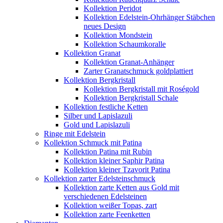
Kollektion Peridot
Kollektion Edelstein-Ohrhänger Stäbchen
neues Design
Kollektion Mondstein
Kollektion Schaumkoralle
Kollektion Granat
Kollektion Granat-Anhänger
Zarter Granatschmuck goldplattiert
Kollektion Bergkristall
Kollektion Bergkristall mit Roségold
Kollektion Bergkristall Schale
Kollektion festliche Ketten
Silber und Lapislazuli
Gold und Lapislazuli
Ringe mit Edelstein
Kollektion Schmuck mit Patina
Kollektion Patina mit Rubin
Kollektion kleiner Saphir Patina
Kollektion kleiner Tzavorit Patina
Kollektion zarter Edelsteinschmuck
Kollektion zarte Ketten aus Gold mit
verschiedenen Edelsteinen
Kollektion weißer Topas, zart
Kollektion zarte Feenketten