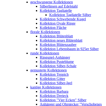
geschwungene Kollektionen
Silberlinsen auf Edelstahl
Kollektion Tagliatelle
Kollektion Tagliatelle Silber
Kollektion Schwebende Kugel
Kollektion Ovale Ringe
Kollektion Fläche
florale Kollektionen
Kollektion Blütenblatt
Kollektion neues Blütenblatt
Kollektion Blütenzauber
Kollektion Lebensbaum in 925er Silber
runde Kollektionen
Ringspiel-Anhänger
Kollektion Pusteblume
Kollektion Silber-Schale
gemusterte Kollektionen
Kollektion Teppich
Kollektion Gitter
Kollektion Silber-Igel
kantige Kollektionen
Kollektion Barbara
Kollektion Dreieck
Kollektion "Vier Ecken" Silber
Anhänger und Ohrstecker "Verschobenes