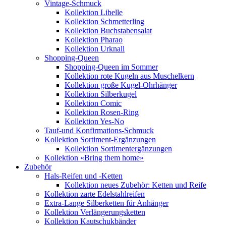
Vintage-Schmuck
Kollektion Libelle
Kollektion Schmetterling
Kollektion Buchstabensalat
Kollektion Pharao
Kollektion Urknall
Shopping-Queen
Shopping-Queen im Sommer
Kollektion rote Kugeln aus Muschelkern
Kollektion große Kugel-Ohrhänger
Kollektion Silberkugel
Kollektion Comic
Kollektion Rosen-Ring
Kollektion Yes-No
Tauf-und Konfirmations-Schmuck
Kollektion Sortiment-Ergänzungen
Kollektion Sortimentergänzungen
Kollektion «Bring them home»
Zubehör
Hals-Reifen und -Ketten
Kollektion neues Zubehör: Ketten und Reife
Kollektion zarte Edelstahlreifen
Extra-Lange Silberketten für Anhänger
Kollektion Verlängerungsketten
Kollektion Kautschukbänder