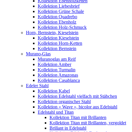
Kollektion Ebenholzketten
Kollektion Liebesbrief
Kollektion Grüne Schale
Kollektion Quadrebo
Kollektion Ebenholz
Kollektion Holz-Schmuck
Horn, Bernstein, Kieselstein
Kollektion Kieselstein
Kollektion Horn-Ketten
Kollektion Bernstein
Murano-Glas
Muranoglas am Reif
Kollektion Amber
Kollektion Turmalin
Kollektion Amazonas
Kollektion Casablanca
Edeler Stahl
Kollektion Kabel
Kollektion Edelstahl vielfach mit Stäbchen
Kollektion organischer Stahl
Kollektion « Wave », bicolor aus Edelstahl
Edelstahl und Titan
Kollektion Titan mit Brillanten
Kollektion Titan mit Brillanten, vergoldet
Brillant in Edelstahl