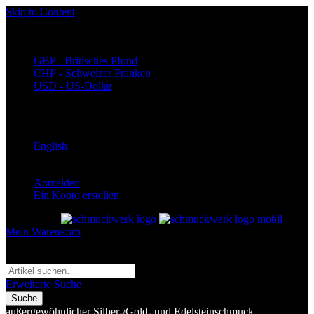
Skip to Content
Währung
EUR - Euro
GBP - Britisches Pfund
CHF - Schweizer Franken
USD - US-Dollar
Language
Deutsch
English
Anmelden
Ein Konto erstellen
Toggle Nav
Mein Warenkorb
Suche
Suche
Erweiterte Suche
Suche
außergewöhnlicher Silber-/Gold- und Edelsteinschmuck