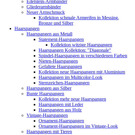
Edelstein-Armbänder
Gliederarmbänder
Neuer Armschmuck
Kollektion schmale Armreifen in Messing,
Bronze und Silber
Haarspangen
Haarspangen aus Metall
Statement-Haarspangen
Kollektion witzige Haarspangen
Haarspangen Kollektion: "Diagonale"
Spindel-Haarspangen in verschiedenen Farben
Nieten-Haarspangen
Gefaltete Haarspangen
Kollektion neue Haarspangen mit Aluminium
Haarspangen im Multicolor-Look
Sternzeichen-Haarspangen
Haarspangen aus Silber
Bunte Haarspangen
Kollektion mehr neue Haarspangen
Haarspangen mit Leder
Haarspangen aus Holz
Vintage-Haarspangen
Ornament-Haarspangen
Ornament-Haarspangen im Vintage-Look
Haarspangen mit Tieren