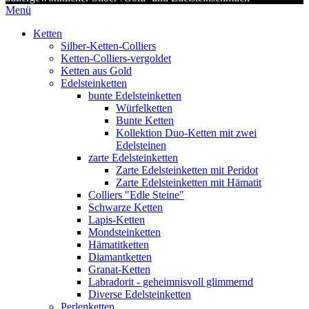
Menü
Ketten
Silber-Ketten-Colliers
Ketten-Colliers-vergoldet
Ketten aus Gold
Edelsteinketten
bunte Edelsteinketten
Würfelketten
Bunte Ketten
Kollektion Duo-Ketten mit zwei
Edelsteinen
zarte Edelsteinketten
Zarte Edelsteinketten mit Peridot
Zarte Edelsteinketten mit Hämatit
Colliers "Edle Steine"
Schwarze Ketten
Lapis-Ketten
Mondsteinketten
Hämatitketten
Diamantketten
Granat-Ketten
Labradorit - geheimnisvoll glimmernd
Diverse Edelsteinketten
Perlenketten