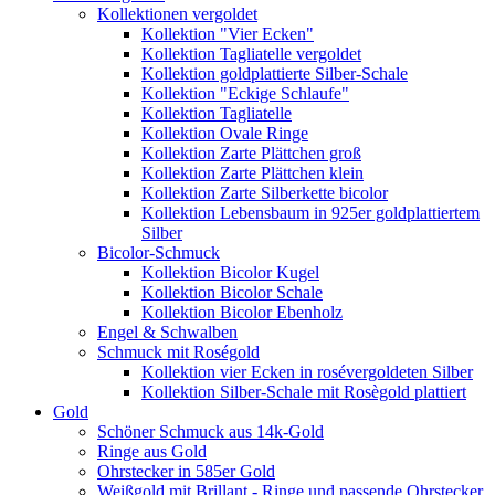
Kollektionen vergoldet
Kollektion "Vier Ecken"
Kollektion Tagliatelle vergoldet
Kollektion goldplattierte Silber-Schale
Kollektion "Eckige Schlaufe"
Kollektion Tagliatelle
Kollektion Ovale Ringe
Kollektion Zarte Plättchen groß
Kollektion Zarte Plättchen klein
Kollektion Zarte Silberkette bicolor
Kollektion Lebensbaum in 925er goldplattiertem
Silber
Bicolor-Schmuck
Kollektion Bicolor Kugel
Kollektion Bicolor Schale
Kollektion Bicolor Ebenholz
Engel & Schwalben
Schmuck mit Roségold
Kollektion vier Ecken in rosévergoldeten Silber
Kollektion Silber-Schale mit Rosègold plattiert
Gold
Schöner Schmuck aus 14k-Gold
Ringe aus Gold
Ohrstecker in 585er Gold
Weißgold mit Brillant - Ringe und passende Ohrstecker