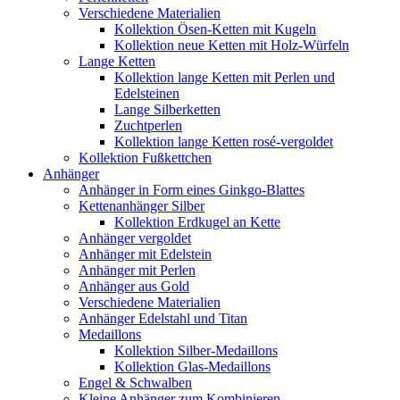
Verschiedene Materialien
Kollektion Ösen-Ketten mit Kugeln
Kollektion neue Ketten mit Holz-Würfeln
Lange Ketten
Kollektion lange Ketten mit Perlen und
Edelsteinen
Lange Silberketten
Zuchtperlen
Kollektion lange Ketten rosé-vergoldet
Kollektion Fußkettchen
Anhänger
Anhänger in Form eines Ginkgo-Blattes
Kettenanhänger Silber
Kollektion Erdkugel an Kette
Anhänger vergoldet
Anhänger mit Edelstein
Anhänger mit Perlen
Anhänger aus Gold
Verschiedene Materialien
Anhänger Edelstahl und Titan
Medaillons
Kollektion Silber-Medaillons
Kollektion Glas-Medaillons
Engel & Schwalben
Kleine Anhänger zum Kombinieren