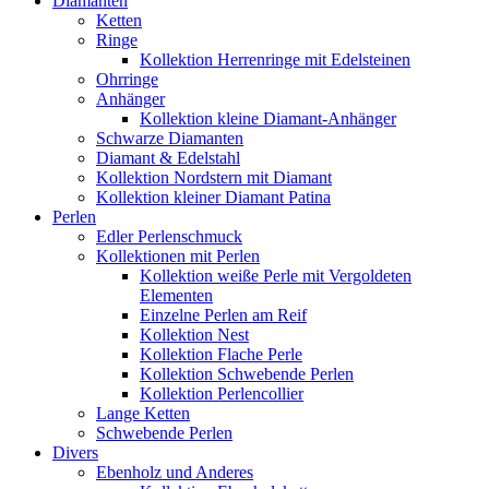
Diamanten
Ketten
Ringe
Kollektion Herrenringe mit Edelsteinen
Ohrringe
Anhänger
Kollektion kleine Diamant-Anhänger
Schwarze Diamanten
Diamant & Edelstahl
Kollektion Nordstern mit Diamant
Kollektion kleiner Diamant Patina
Perlen
Edler Perlenschmuck
Kollektionen mit Perlen
Kollektion weiße Perle mit Vergoldeten
Elementen
Einzelne Perlen am Reif
Kollektion Nest
Kollektion Flache Perle
Kollektion Schwebende Perlen
Kollektion Perlencollier
Lange Ketten
Schwebende Perlen
Divers
Ebenholz und Anderes