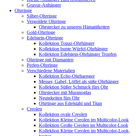
Gravur-Anhänger
Ohrringe
Silber-Ohrringe
Vergoldete Ohrringe
Ohrstecker zu unseren Hämatitketten
Gold-Ohrringe
Edelstein-Ohrringe
Kollektion Topaz-Ohrhänger
Kollektion bunte Würfel-Ohrhänger
Kollektion Edelstein-Ohrhänger Tropfen
Ohrringe mit Diamanten
Perlen-Ohrringe
Verschiedene Materialien
Kollektion Echo-Ohrhaenger
Messer, Gabel, Löffel als süße Ohrhänger
Kollektion Süßer Schmuck fürs Ohr
Ohrstecker mit Muranoglas
Neuigkeiten fürs Ohr
Ohrringe aus Edelstahl und Titan
Creolen
Kollektion ovale Creolen
Kollektion Kleine Creolen im Multicolor-Look
Kollektion Große Creolen im Multicolor-Look
Kollektion Kleine Creolen im Multicolor-Look,