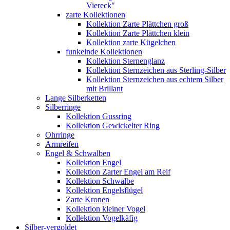
Viereck"
zarte Kollektionen
Kollektion Zarte Plättchen groß
Kollektion Zarte Plättchen klein
Kollektion zarte Kügelchen
funkelnde Kollektionen
Kollektion Sternenglanz
Kollektion Sternzeichen aus Sterling-Silber
Kollektion Sternzeichen aus echtem Silber
mit Brillant
Lange Silberketten
Silberringe
Kollektion Gussring
Kollektion Gewickelter Ring
Ohrringe
Armreifen
Engel & Schwalben
Kollektion Engel
Kollektion Zarter Engel am Reif
Kollektion Schwalbe
Kollektion Engelsflügel
Zarte Kronen
Kollektion kleiner Vogel
Kollektion Vogelkäfig
Silber-vergoldet