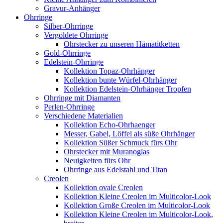
Gravur-Anhänger
Ohrringe
Silber-Ohrringe
Vergoldete Ohrringe
Ohrstecker zu unseren Hämatitketten
Gold-Ohrringe
Edelstein-Ohrringe
Kollektion Topaz-Ohrhänger
Kollektion bunte Würfel-Ohrhänger
Kollektion Edelstein-Ohrhänger Tropfen
Ohrringe mit Diamanten
Perlen-Ohrringe
Verschiedene Materialien
Kollektion Echo-Ohrhaenger
Messer, Gabel, Löffel als süße Ohrhänger
Kollektion Süßer Schmuck fürs Ohr
Ohrstecker mit Muranoglas
Neuigkeiten fürs Ohr
Ohrringe aus Edelstahl und Titan
Creolen
Kollektion ovale Creolen
Kollektion Kleine Creolen im Multicolor-Look
Kollektion Große Creolen im Multicolor-Look
Kollektion Kleine Creolen im Multicolor-Look,