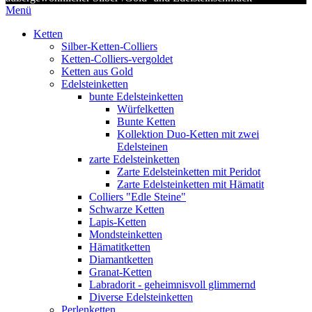
Menü
Ketten
Silber-Ketten-Colliers
Ketten-Colliers-vergoldet
Ketten aus Gold
Edelsteinketten
bunte Edelsteinketten
Würfelketten
Bunte Ketten
Kollektion Duo-Ketten mit zwei
Edelsteinen
zarte Edelsteinketten
Zarte Edelsteinketten mit Peridot
Zarte Edelsteinketten mit Hämatit
Colliers "Edle Steine"
Schwarze Ketten
Lapis-Ketten
Mondsteinketten
Hämatitketten
Diamantketten
Granat-Ketten
Labradorit - geheimnisvoll glimmernd
Diverse Edelsteinketten
Perlenketten