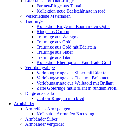
Edelstahl- und Titan-Ringe
Partner-Ringe aus Tantal
Kollektion neue Edelstahlringe in rosé
Verschiedene Materialien
Trauringe
Kollektion Ringe mit Baumrinden-Optik
Ringe aus Carbon
Trauringe aus Weißgold
Trauringe aus Gold
Trauringe aus Gold mit Edelstein
Trauringe aus Silber
Trauringe aus Titan
Kollektion Eheringe aus Fair-Trade-Gold
Verlobungsringe
Verlobungsringe aus Silber mit Edelstein
Verlobungsringe aus Titan mit Brillanten
Verlobungsringe aus Weißgold mit Brillant
Zarte Goldringe mit Brillant in rundem Profil
Ringe aus Carbon
Carbon-Ringe, 6 mm breit
Armbänder
Armreifen - Armspangen
Kollektion Armreifen Kreuzung
Armbänder Silber
Armbänder vergoldet