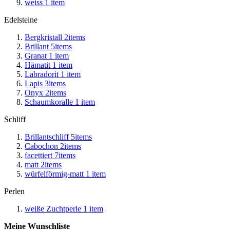
weiss
1
item
Edelsteine
Bergkristall
2
items
Brillant
5
items
Granat
1
item
Hämatit
1
item
Labradorit
1
item
Lapis
3
items
Onyx
2
items
Schaumkoralle
1
item
Schliff
Brillantschliff
5
items
Cabochon
2
items
facettiert
7
items
matt
2
items
würfelförmig-matt
1
item
Perlen
weiße Zuchtperle
1
item
Meine Wunschliste