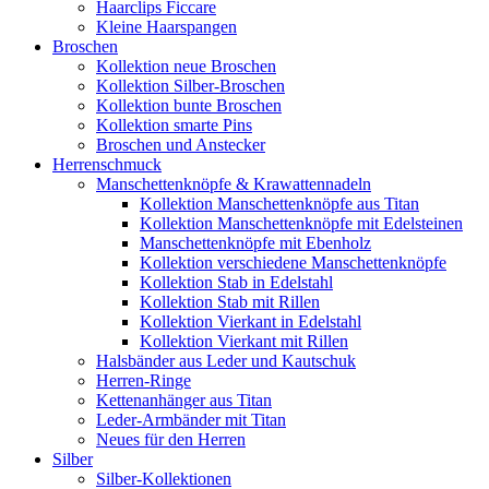
Haarclips Ficcare
Kleine Haarspangen
Broschen
Kollektion neue Broschen
Kollektion Silber-Broschen
Kollektion bunte Broschen
Kollektion smarte Pins
Broschen und Anstecker
Herrenschmuck
Manschettenknöpfe & Krawattennadeln
Kollektion Manschettenknöpfe aus Titan
Kollektion Manschettenknöpfe mit Edelsteinen
Manschettenknöpfe mit Ebenholz
Kollektion verschiedene Manschettenknöpfe
Kollektion Stab in Edelstahl
Kollektion Stab mit Rillen
Kollektion Vierkant in Edelstahl
Kollektion Vierkant mit Rillen
Halsbänder aus Leder und Kautschuk
Herren-Ringe
Kettenanhänger aus Titan
Leder-Armbänder mit Titan
Neues für den Herren
Silber
Silber-Kollektionen