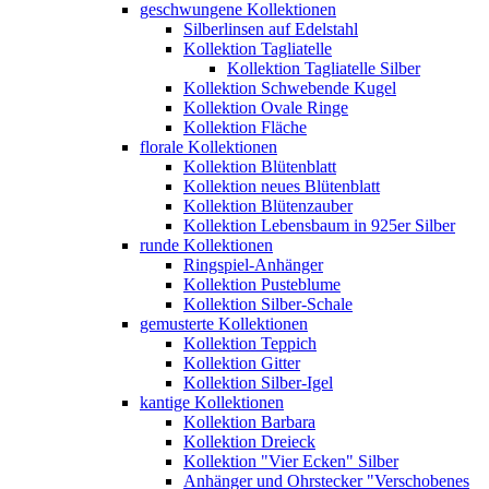
geschwungene Kollektionen
Silberlinsen auf Edelstahl
Kollektion Tagliatelle
Kollektion Tagliatelle Silber
Kollektion Schwebende Kugel
Kollektion Ovale Ringe
Kollektion Fläche
florale Kollektionen
Kollektion Blütenblatt
Kollektion neues Blütenblatt
Kollektion Blütenzauber
Kollektion Lebensbaum in 925er Silber
runde Kollektionen
Ringspiel-Anhänger
Kollektion Pusteblume
Kollektion Silber-Schale
gemusterte Kollektionen
Kollektion Teppich
Kollektion Gitter
Kollektion Silber-Igel
kantige Kollektionen
Kollektion Barbara
Kollektion Dreieck
Kollektion "Vier Ecken" Silber
Anhänger und Ohrstecker "Verschobenes