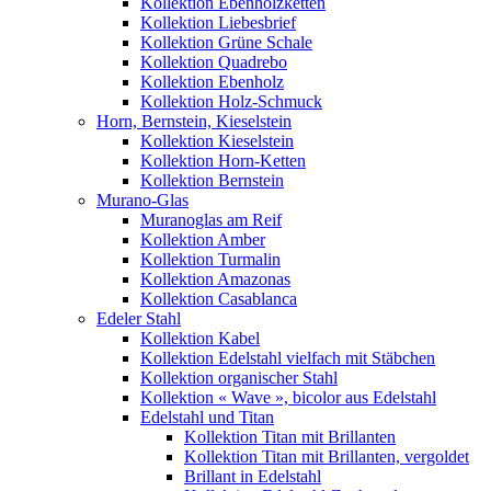
Kollektion Ebenholzketten
Kollektion Liebesbrief
Kollektion Grüne Schale
Kollektion Quadrebo
Kollektion Ebenholz
Kollektion Holz-Schmuck
Horn, Bernstein, Kieselstein
Kollektion Kieselstein
Kollektion Horn-Ketten
Kollektion Bernstein
Murano-Glas
Muranoglas am Reif
Kollektion Amber
Kollektion Turmalin
Kollektion Amazonas
Kollektion Casablanca
Edeler Stahl
Kollektion Kabel
Kollektion Edelstahl vielfach mit Stäbchen
Kollektion organischer Stahl
Kollektion « Wave », bicolor aus Edelstahl
Edelstahl und Titan
Kollektion Titan mit Brillanten
Kollektion Titan mit Brillanten, vergoldet
Brillant in Edelstahl