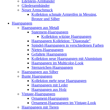
Edelstein-Armbänder
Gliederarmbänder
Neuer Armschmuck
Kollektion schmale Armreifen in Messing,
Bronze und Silber
Haarspangen
Haarspangen aus Metall
Statement-Haarspangen
Kollektion witzige Haarspangen
Haarspangen Kollektion: "Diagonale"
Spindel-Haarspangen in verschiedenen Farben
Nieten-Haarspangen
Gefaltete Haarspangen
Kollektion neue Haarspangen mit Aluminium
Haarspangen im Multicolor-Look
Sternzeichen-Haarspangen
Haarspangen aus Silber
Bunte Haarspangen
Kollektion mehr neue Haarspangen
Haarspangen mit Leder
Haarspangen aus Holz
Vintage-Haarspangen
Ornament-Haarspangen
Ornament-Haarspangen im Vintage-Look
Haarspangen mit Tieren