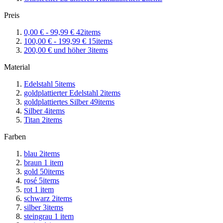
Preis
0,00 €
-
99,99 €
42
items
100,00 €
-
199,99 €
15
items
200,00 €
und höher
3
items
Material
Edelstahl
5
items
goldplattierter Edelstahl
2
items
goldplattiertes Silber
49
items
Silber
4
items
Titan
2
items
Farben
blau
2
items
braun
1
item
gold
50
items
rosé
5
items
rot
1
item
schwarz
2
items
silber
3
items
steingrau
1
item