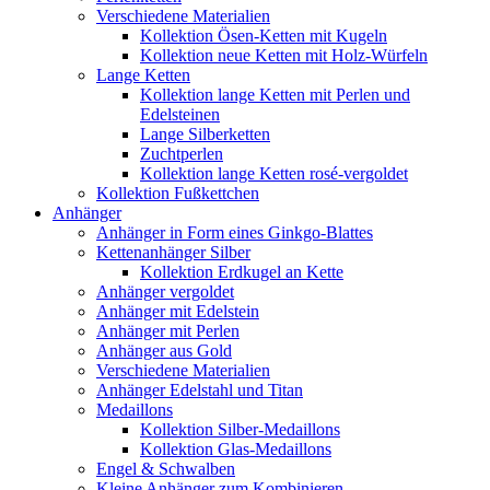
Verschiedene Materialien
Kollektion Ösen-Ketten mit Kugeln
Kollektion neue Ketten mit Holz-Würfeln
Lange Ketten
Kollektion lange Ketten mit Perlen und
Edelsteinen
Lange Silberketten
Zuchtperlen
Kollektion lange Ketten rosé-vergoldet
Kollektion Fußkettchen
Anhänger
Anhänger in Form eines Ginkgo-Blattes
Kettenanhänger Silber
Kollektion Erdkugel an Kette
Anhänger vergoldet
Anhänger mit Edelstein
Anhänger mit Perlen
Anhänger aus Gold
Verschiedene Materialien
Anhänger Edelstahl und Titan
Medaillons
Kollektion Silber-Medaillons
Kollektion Glas-Medaillons
Engel & Schwalben
Kleine Anhänger zum Kombinieren