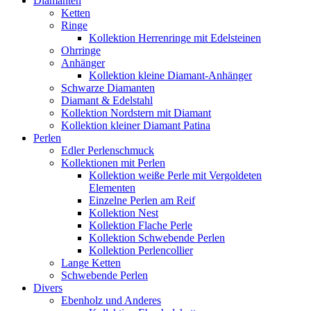
Diamanten
Ketten
Ringe
Kollektion Herrenringe mit Edelsteinen
Ohrringe
Anhänger
Kollektion kleine Diamant-Anhänger
Schwarze Diamanten
Diamant & Edelstahl
Kollektion Nordstern mit Diamant
Kollektion kleiner Diamant Patina
Perlen
Edler Perlenschmuck
Kollektionen mit Perlen
Kollektion weiße Perle mit Vergoldeten
Elementen
Einzelne Perlen am Reif
Kollektion Nest
Kollektion Flache Perle
Kollektion Schwebende Perlen
Kollektion Perlencollier
Lange Ketten
Schwebende Perlen
Divers
Ebenholz und Anderes