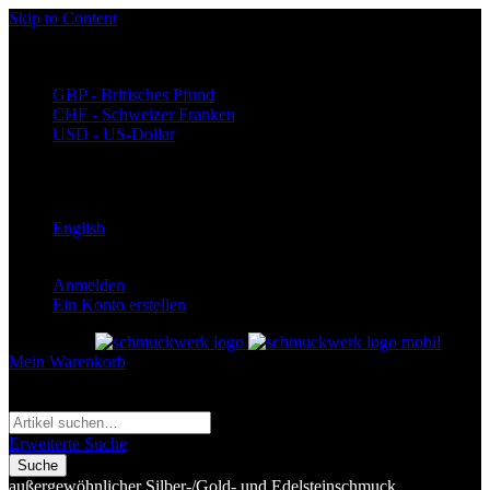
Skip to Content
Währung
EUR - Euro
GBP - Britisches Pfund
CHF - Schweizer Franken
USD - US-Dollar
Language
Deutsch
English
Anmelden
Ein Konto erstellen
Toggle Nav
Mein Warenkorb
Suche
Suche
Erweiterte Suche
Suche
außergewöhnlicher Silber-/Gold- und Edelsteinschmuck