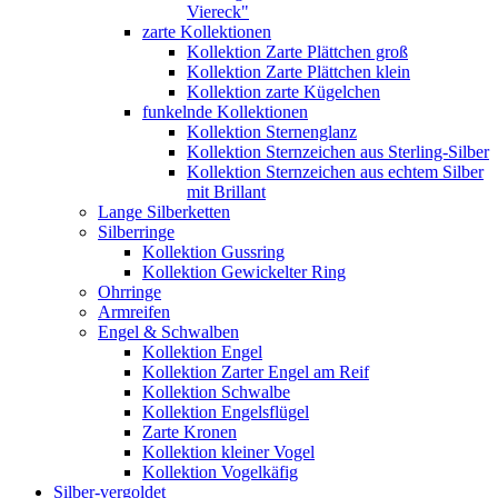
Viereck"
zarte Kollektionen
Kollektion Zarte Plättchen groß
Kollektion Zarte Plättchen klein
Kollektion zarte Kügelchen
funkelnde Kollektionen
Kollektion Sternenglanz
Kollektion Sternzeichen aus Sterling-Silber
Kollektion Sternzeichen aus echtem Silber
mit Brillant
Lange Silberketten
Silberringe
Kollektion Gussring
Kollektion Gewickelter Ring
Ohrringe
Armreifen
Engel & Schwalben
Kollektion Engel
Kollektion Zarter Engel am Reif
Kollektion Schwalbe
Kollektion Engelsflügel
Zarte Kronen
Kollektion kleiner Vogel
Kollektion Vogelkäfig
Silber-vergoldet