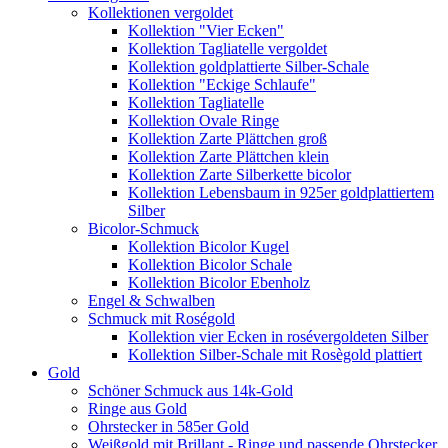
Kollektionen vergoldet
Kollektion "Vier Ecken"
Kollektion Tagliatelle vergoldet
Kollektion goldplattierte Silber-Schale
Kollektion "Eckige Schlaufe"
Kollektion Tagliatelle
Kollektion Ovale Ringe
Kollektion Zarte Plättchen groß
Kollektion Zarte Plättchen klein
Kollektion Zarte Silberkette bicolor
Kollektion Lebensbaum in 925er goldplattiertem
Silber
Bicolor-Schmuck
Kollektion Bicolor Kugel
Kollektion Bicolor Schale
Kollektion Bicolor Ebenholz
Engel & Schwalben
Schmuck mit Roségold
Kollektion vier Ecken in rosévergoldeten Silber
Kollektion Silber-Schale mit Rosègold plattiert
Gold
Schöner Schmuck aus 14k-Gold
Ringe aus Gold
Ohrstecker in 585er Gold
Weißgold mit Brillant - Ringe und passende Ohrstecker