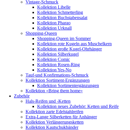
Vintage-Schmuck
Kollektion Libelle
Kollektion Schmetterling
Kollektion Buchstabensalat
Kollektion Pharao
Kollektion Urknall
Shopping-Queen
Shopping-Queen im Sommer
Kollektion rote Kugeln aus Muschelkern
Kollektion große Kugel-Ohrhänger
Kollektion Silberkugel
Kollektion Comic
Kollektion Rosen-Ring
Kollektion Yes-No
Tauf-und Konfirmations-Schmuck
Kollektion Sortiment-Ergänzungen
Kollektion Sortimentergänzungen
Kollektion «Bring them home»
Zubehör
Hals-Reifen und -Ketten
Kollektion neues Zubehör: Ketten und Reife
Kollektion zarte Edelstahlreifen
Extra-Lange Silberketten für Anhänger
Kollektion Verlängerungsketten
Kollektion Kautschukbänder