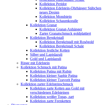
Kollektion Peridot
Kollektion Edelstein-Ohrhänger Stäbchen
neues Design
Kollektion Mondstein
Kollektion Schaumkoralle
Kollektion Granat
Kollektion Granat-Anhänger
Zarter Granatschmuck goldplattiert
Kollektion Bergkristall
Kollektion Bergkristall mit Roségold
Kollektion Bergkristall Schale
Kollektion festliche Ketten
Silber und Lapislazuli
Gold und Lapislazuli
Ringe mit Edelstein
Kollektion Schmuck mit Patina
Kollektion Patina mit Rubin
Kollektion kleiner Saphir Patina
Kollektion kleiner Tzavorit Patina
Kollektion zarter Edelsteinschmuck
Kollektion zarte Ketten aus Gold mit
verschiedenen Edelsteinen
Kollektion weißer Topas, zart
Kollektion zarte Feenketten