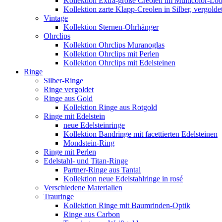
Kollektion Extra-große Creolen im Multicolor-Lo
Kollektion zarte Klapp-Creolen in Silber, vergolde
Vintage
Kollektion Sternen-Ohrhänger
Ohrclips
Kollektion Ohrclips Muranoglas
Kollektion Ohrclips mit Perlen
Kollektion Ohrclips mit Edelsteinen
Ringe
Silber-Ringe
Ringe vergoldet
Ringe aus Gold
Kollektion Ringe aus Rotgold
Ringe mit Edelstein
neue Edelsteinringe
Kollektion Bandringe mit facettierten Edelsteinen
Mondstein-Ring
Ringe mit Perlen
Edelstahl- und Titan-Ringe
Partner-Ringe aus Tantal
Kollektion neue Edelstahlringe in rosé
Verschiedene Materialien
Trauringe
Kollektion Ringe mit Baumrinden-Optik
Ringe aus Carbon