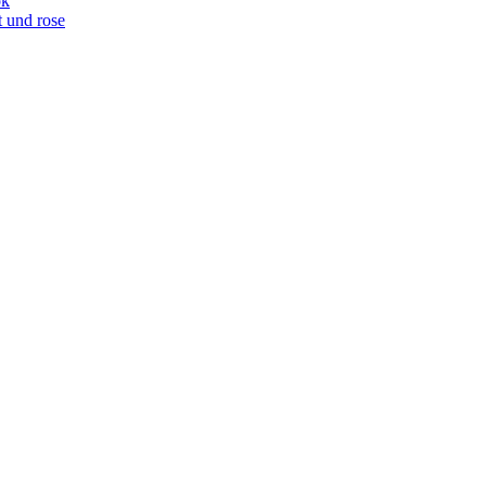
ok
t und rose