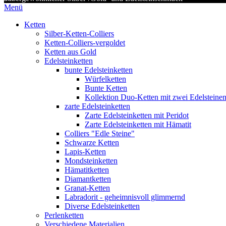
Menü
Ketten
Silber-Ketten-Colliers
Ketten-Colliers-vergoldet
Ketten aus Gold
Edelsteinketten
bunte Edelsteinketten
Würfelketten
Bunte Ketten
Kollektion Duo-Ketten mit zwei Edelsteine
zarte Edelsteinketten
Zarte Edelsteinketten mit Peridot
Zarte Edelsteinketten mit Hämatit
Colliers "Edle Steine"
Schwarze Ketten
Lapis-Ketten
Mondsteinketten
Hämatitketten
Diamantketten
Granat-Ketten
Labradorit - geheimnisvoll glimmernd
Diverse Edelsteinketten
Perlenketten
Verschiedene Materialien