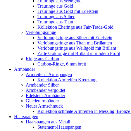
Trauringe aus Weißgold
Trauringe aus Gold
Trauringe aus Gold mit Edelstein
Trauringe aus Silber
Trauringe aus Titan
Kollektion Eheringe aus Fair-Trade-Gold
Verlobungsringe
Verlobungsringe aus Silber mit Edelstein
Verlobungsringe aus Titan mit Brillanten
Verlobungsringe aus Weißgold mit Brillant
Zarte Goldringe mit Brillant in rundem Profil
Ringe aus Carbon
Carbon-Ringe, 6 mm breit
Armbänder
Armreifen - Armspangen
Kollektion Armreifen Kreuzung
Armbänder Silber
Armbänder vergoldet
Edelstein-Armbänder
Gliederarmbänder
Neuer Armschmuck
Kollektion schmale Armreifen in Messing, Bronze 
Haarspangen
Haarspangen aus Metall
Statement-Haarspangen