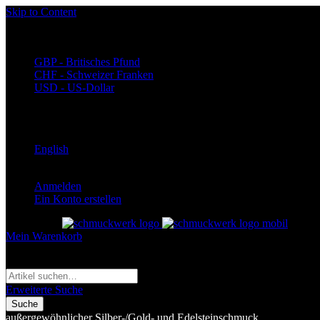
Skip to Content
Währung
EUR - Euro
GBP - Britisches Pfund
CHF - Schweizer Franken
USD - US-Dollar
Language
Deutsch
English
Anmelden
Ein Konto erstellen
Toggle Nav
Mein Warenkorb
Suche
Suche
Erweiterte Suche
Suche
außergewöhnlicher Silber-/Gold- und Edelsteinschmuck