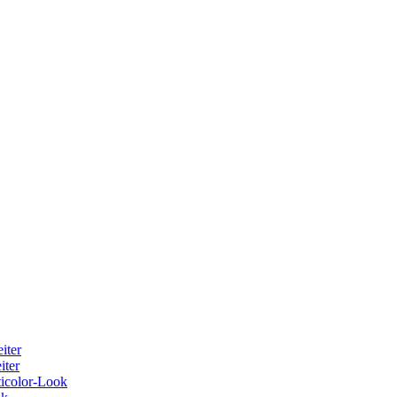
iter
iter
ticolor-Look