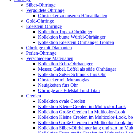
Silber-Ohrringe
Vergoldete Ohrringe
Ohrstecker zu unseren Hämatitketten
Gold-Ohrringe
Edelstein-Ohrringe
Kollektion Topaz-Ohrhänger
Kollektion bunte Würfel-Ohrhänger
Kollektion Edelstein-Ohrhänger Tropfen
Ohrringe mit Diamanten
Perlen-Ohrringe
Verschiedene Materialien
Kollektion Echo-Ohrhaenger
Messer, Gabel, Löffel als süße Ohrhänger
Kollektion Süßer Schmuck fürs Ohr
Ohrstecker mit Muranoglas
Neuigkeiten fürs Ohr
Ohrringe aus Edelstahl und Titan
Creolen
Kollektion ovale Creolen
Kollektion Kleine Creolen im Multicolor-Look
Kollektion Große Creolen im Multicolor-Look
Kollektion Kleine Creolen im Multicolor-Look, bre
Kollektion Große Creolen im Multicolor-Look, bre
Kollektion Silber-Ohrhänger lang und zart im Mul