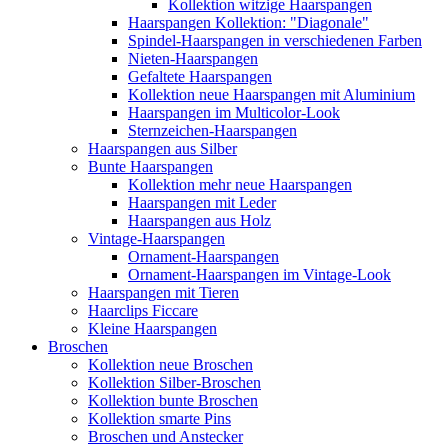
Kollektion witzige Haarspangen
Haarspangen Kollektion: "Diagonale"
Spindel-Haarspangen in verschiedenen Farben
Nieten-Haarspangen
Gefaltete Haarspangen
Kollektion neue Haarspangen mit Aluminium
Haarspangen im Multicolor-Look
Sternzeichen-Haarspangen
Haarspangen aus Silber
Bunte Haarspangen
Kollektion mehr neue Haarspangen
Haarspangen mit Leder
Haarspangen aus Holz
Vintage-Haarspangen
Ornament-Haarspangen
Ornament-Haarspangen im Vintage-Look
Haarspangen mit Tieren
Haarclips Ficcare
Kleine Haarspangen
Broschen
Kollektion neue Broschen
Kollektion Silber-Broschen
Kollektion bunte Broschen
Kollektion smarte Pins
Broschen und Anstecker