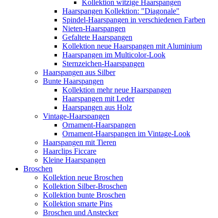
Kollektion witzige Haarspangen
Haarspangen Kollektion: "Diagonale"
Spindel-Haarspangen in verschiedenen Farben
Nieten-Haarspangen
Gefaltete Haarspangen
Kollektion neue Haarspangen mit Aluminium
Haarspangen im Multicolor-Look
Sternzeichen-Haarspangen
Haarspangen aus Silber
Bunte Haarspangen
Kollektion mehr neue Haarspangen
Haarspangen mit Leder
Haarspangen aus Holz
Vintage-Haarspangen
Ornament-Haarspangen
Ornament-Haarspangen im Vintage-Look
Haarspangen mit Tieren
Haarclips Ficcare
Kleine Haarspangen
Broschen
Kollektion neue Broschen
Kollektion Silber-Broschen
Kollektion bunte Broschen
Kollektion smarte Pins
Broschen und Anstecker