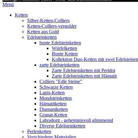
Menü
Ketten
Silber-Ketten-Colliers
Ketten-Colliers-vergoldet
Ketten aus Gold
Edelsteinketten
bunte Edelsteinketten
Würfelketten
Bunte Ketten
Kollektion Duo-Ketten mit zwei Edelsteine
zarte Edelsteinketten
Zarte Edelsteinketten mit Peridot
Zarte Edelsteinketten mit Hämatit
Colliers "Edle Steine"
Schwarze Ketten
Lapis-Ketten
Mondsteinketten
Hämatitketten
Diamantketten
Granat-Ketten
Labradorit - geheimnisvoll glimmernd
Diverse Edelsteinketten
Perlenketten
Verschiedene Materialien