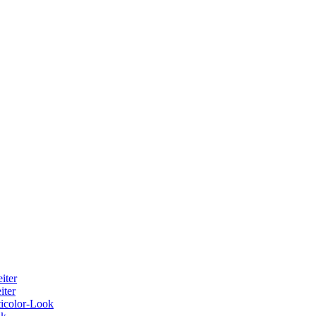
iter
iter
ticolor-Look