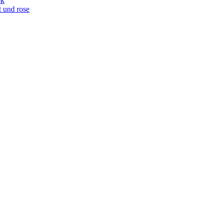
ok
t und rose