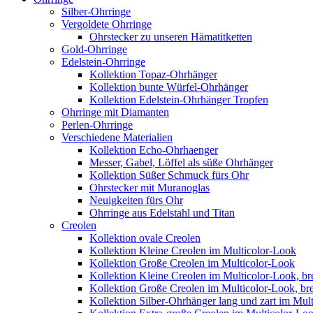
Silber-Ohrringe
Vergoldete Ohrringe
Ohrstecker zu unseren Hämatitketten
Gold-Ohrringe
Edelstein-Ohrringe
Kollektion Topaz-Ohrhänger
Kollektion bunte Würfel-Ohrhänger
Kollektion Edelstein-Ohrhänger Tropfen
Ohrringe mit Diamanten
Perlen-Ohrringe
Verschiedene Materialien
Kollektion Echo-Ohrhaenger
Messer, Gabel, Löffel als süße Ohrhänger
Kollektion Süßer Schmuck fürs Ohr
Ohrstecker mit Muranoglas
Neuigkeiten fürs Ohr
Ohrringe aus Edelstahl und Titan
Creolen
Kollektion ovale Creolen
Kollektion Kleine Creolen im Multicolor-Look
Kollektion Große Creolen im Multicolor-Look
Kollektion Kleine Creolen im Multicolor-Look, bre
Kollektion Große Creolen im Multicolor-Look, bre
Kollektion Silber-Ohrhänger lang und zart im Mul