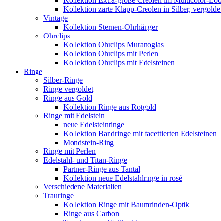
Kollektion Extra-große Creolen im Multicolor-Lo
Kollektion zarte Klapp-Creolen in Silber, vergolde
Vintage
Kollektion Sternen-Ohrhänger
Ohrclips
Kollektion Ohrclips Muranoglas
Kollektion Ohrclips mit Perlen
Kollektion Ohrclips mit Edelsteinen
Ringe
Silber-Ringe
Ringe vergoldet
Ringe aus Gold
Kollektion Ringe aus Rotgold
Ringe mit Edelstein
neue Edelsteinringe
Kollektion Bandringe mit facettierten Edelsteinen
Mondstein-Ring
Ringe mit Perlen
Edelstahl- und Titan-Ringe
Partner-Ringe aus Tantal
Kollektion neue Edelstahlringe in rosé
Verschiedene Materialien
Trauringe
Kollektion Ringe mit Baumrinden-Optik
Ringe aus Carbon