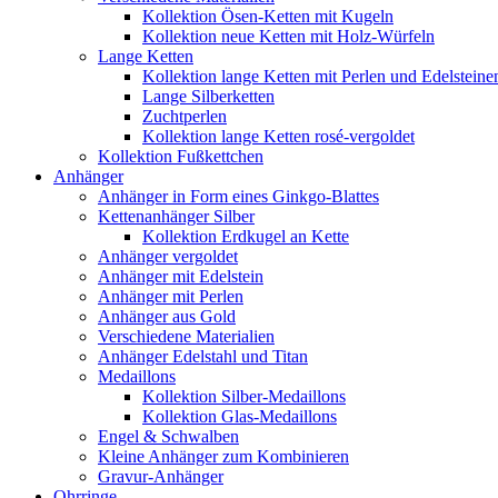
Kollektion Ösen-Ketten mit Kugeln
Kollektion neue Ketten mit Holz-Würfeln
Lange Ketten
Kollektion lange Ketten mit Perlen und Edelsteine
Lange Silberketten
Zuchtperlen
Kollektion lange Ketten rosé-vergoldet
Kollektion Fußkettchen
Anhänger
Anhänger in Form eines Ginkgo-Blattes
Kettenanhänger Silber
Kollektion Erdkugel an Kette
Anhänger vergoldet
Anhänger mit Edelstein
Anhänger mit Perlen
Anhänger aus Gold
Verschiedene Materialien
Anhänger Edelstahl und Titan
Medaillons
Kollektion Silber-Medaillons
Kollektion Glas-Medaillons
Engel & Schwalben
Kleine Anhänger zum Kombinieren
Gravur-Anhänger
Ohrringe