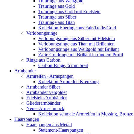
Trauringe aus Weißgold
Trauringe aus Gold
Trauringe aus Gold mit Edelstein
Trauringe aus Silber
Trauringe aus Titan
Kollektion Eheringe aus Fair-Trade-Gold
Verlobungsringe
Verlobungsringe aus Silber mit Edelstein
Verlobungsringe aus Titan mit Brillanten
Verlobungsringe aus Weißgold mit Brillant
Zarte Goldringe mit Brillant in rundem Profil
Ringe aus Carbon
Carbon-Ringe, 6 mm breit
Armbänder
Armreifen - Armspangen
Kollektion Armreifen Kreuzung
Armbänder Silber
Armbänder vergoldet
Edelstein-Armbänder
Gliederarmbänder
Neuer Armschmuck
Kollektion schmale Armreifen in Messing, Bronze 
Haarspangen
Haarspangen aus Metall
Statement-Haarspangen