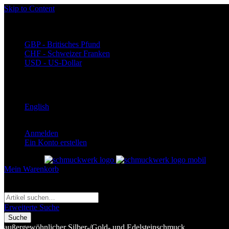
Skip to Content
Währung
EUR - Euro
GBP - Britisches Pfund
CHF - Schweizer Franken
USD - US-Dollar
Language
Deutsch
English
Anmelden
Ein Konto erstellen
Toggle Nav
Mein Warenkorb
Suche
Suche
Erweiterte Suche
Suche
außergewöhnlicher Silber-/Gold- und Edelsteinschmuck