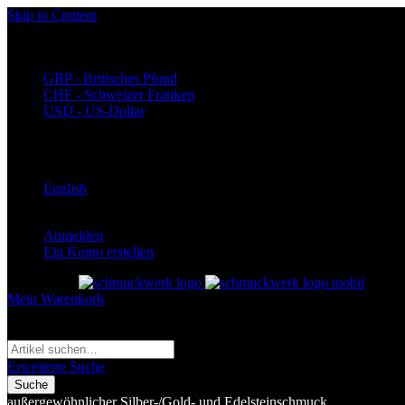
Skip to Content
Währung
EUR - Euro
GBP - Britisches Pfund
CHF - Schweizer Franken
USD - US-Dollar
Language
Deutsch
English
Anmelden
Ein Konto erstellen
Toggle Nav
Mein Warenkorb
Suche
Suche
Erweiterte Suche
Suche
außergewöhnlicher Silber-/Gold- und Edelsteinschmuck