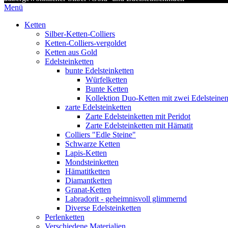
Menü
Ketten
Silber-Ketten-Colliers
Ketten-Colliers-vergoldet
Ketten aus Gold
Edelsteinketten
bunte Edelsteinketten
Würfelketten
Bunte Ketten
Kollektion Duo-Ketten mit zwei Edelsteine
zarte Edelsteinketten
Zarte Edelsteinketten mit Peridot
Zarte Edelsteinketten mit Hämatit
Colliers "Edle Steine"
Schwarze Ketten
Lapis-Ketten
Mondsteinketten
Hämatitketten
Diamantketten
Granat-Ketten
Labradorit - geheimnisvoll glimmernd
Diverse Edelsteinketten
Perlenketten
Verschiedene Materialien