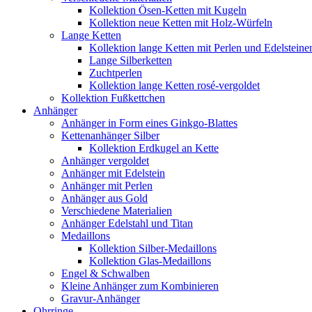
Kollektion Ösen-Ketten mit Kugeln
Kollektion neue Ketten mit Holz-Würfeln
Lange Ketten
Kollektion lange Ketten mit Perlen und Edelsteine
Lange Silberketten
Zuchtperlen
Kollektion lange Ketten rosé-vergoldet
Kollektion Fußkettchen
Anhänger
Anhänger in Form eines Ginkgo-Blattes
Kettenanhänger Silber
Kollektion Erdkugel an Kette
Anhänger vergoldet
Anhänger mit Edelstein
Anhänger mit Perlen
Anhänger aus Gold
Verschiedene Materialien
Anhänger Edelstahl und Titan
Medaillons
Kollektion Silber-Medaillons
Kollektion Glas-Medaillons
Engel & Schwalben
Kleine Anhänger zum Kombinieren
Gravur-Anhänger
Ohrringe