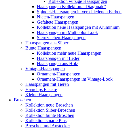
Kollektion witzige Haarspangen
Haarspangen Kollektion: "Diagonale"
Spindel-Haarspangen in verschiedenen Farben
Nieten-Haarspangen
Gefaltete Haarspangen
Kollektion neue Haarspangen mit Aluminium
Haarspangen im Multicolor-Look
Sternzeichen-Haarspangen
Haarspangen aus Silber
Bunte Haarspangen
Kollektion mehr neue Haarspangen
Haarspangen mit Leder
Haarspangen aus Holz
Vintage-Haarspangen
Ornament-Haarspangen
Ornament-Haarspangen im Vintage-Look
Haarspangen mit Tieren
Haarclips Ficcare
Kleine Haarspangen
Broschen
Kollektion neue Broschen
Kollektion Silber-Broschen
Kollektion bunte Broschen
Kollektion smarte Pins
Broschen und Anstecker