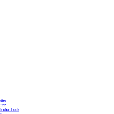
iter
iter
ticolor-Look