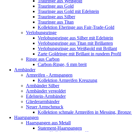
Trauringe aus Weißgold
Trauringe aus Gold
Trauringe aus Gold mit Edelstein
Trauringe aus Silber
Trauringe aus Titan
Kollektion Eheringe aus Fair-Trade-Gold
Verlobungsringe
Verlobungsringe aus Silber mit Edelstein
Verlobungsringe aus Titan mit Brillanten
Verlobungsringe aus Weißgold mit Brillant
Zarte Goldringe mit Brillant in rundem Profil
Ringe aus Carbon
Carbon-Ringe, 6 mm breit
Armbänder
Armreifen - Armspangen
Kollektion Armreifen Kreuzung
Armbänder Silber
Armbänder vergoldet
Edelstein-Armbänder
Gliederarmbänder
Neuer Armschmuck
Kollektion schmale Armreifen in Messing, Bronze 
Haarspangen
Haarspangen aus Metall
Statement-Haarspangen