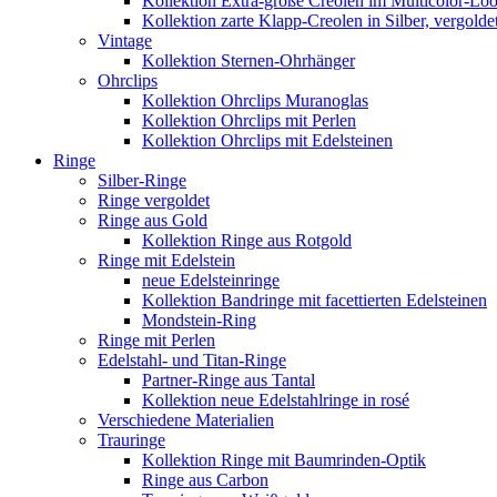
Kollektion Extra-große Creolen im Multicolor-Lo
Kollektion zarte Klapp-Creolen in Silber, vergolde
Vintage
Kollektion Sternen-Ohrhänger
Ohrclips
Kollektion Ohrclips Muranoglas
Kollektion Ohrclips mit Perlen
Kollektion Ohrclips mit Edelsteinen
Ringe
Silber-Ringe
Ringe vergoldet
Ringe aus Gold
Kollektion Ringe aus Rotgold
Ringe mit Edelstein
neue Edelsteinringe
Kollektion Bandringe mit facettierten Edelsteinen
Mondstein-Ring
Ringe mit Perlen
Edelstahl- und Titan-Ringe
Partner-Ringe aus Tantal
Kollektion neue Edelstahlringe in rosé
Verschiedene Materialien
Trauringe
Kollektion Ringe mit Baumrinden-Optik
Ringe aus Carbon