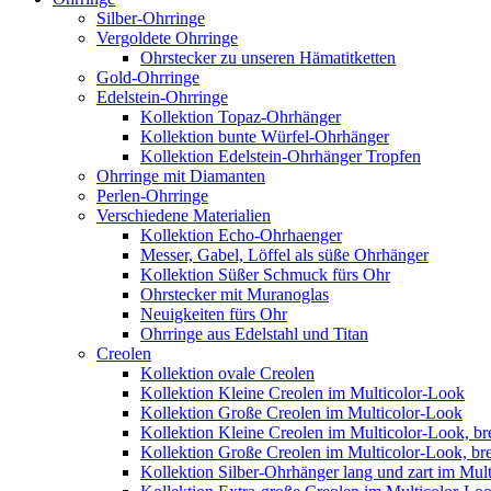
Silber-Ohrringe
Vergoldete Ohrringe
Ohrstecker zu unseren Hämatitketten
Gold-Ohrringe
Edelstein-Ohrringe
Kollektion Topaz-Ohrhänger
Kollektion bunte Würfel-Ohrhänger
Kollektion Edelstein-Ohrhänger Tropfen
Ohrringe mit Diamanten
Perlen-Ohrringe
Verschiedene Materialien
Kollektion Echo-Ohrhaenger
Messer, Gabel, Löffel als süße Ohrhänger
Kollektion Süßer Schmuck fürs Ohr
Ohrstecker mit Muranoglas
Neuigkeiten fürs Ohr
Ohrringe aus Edelstahl und Titan
Creolen
Kollektion ovale Creolen
Kollektion Kleine Creolen im Multicolor-Look
Kollektion Große Creolen im Multicolor-Look
Kollektion Kleine Creolen im Multicolor-Look, bre
Kollektion Große Creolen im Multicolor-Look, bre
Kollektion Silber-Ohrhänger lang und zart im Mul