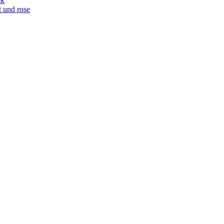
ok
t und rose