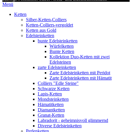
Menü
Ketten
Silber-Ketten-Colliers
Ketten-Colliers-vergoldet
Ketten aus Gold
Edelsteinketten
bunte Edelsteinketten
Würfelketten
Bunte Ketten
Kollektion Duo-Ketten mit zwei
Edelsteinen
zarte Edelsteinketten
Zarte Edelsteinketten mit Peridot
Zarte Edelsteinketten mit Hämatit
Colliers "Edle Steine"
Schwarze Ketten
Lapis-Ketten
Mondsteinketten
Hämatitketten
Diamantketten
Granat-Ketten
Labradorit - geheimnisvoll glimmernd
Diverse Edelsteinketten
Perlenketten