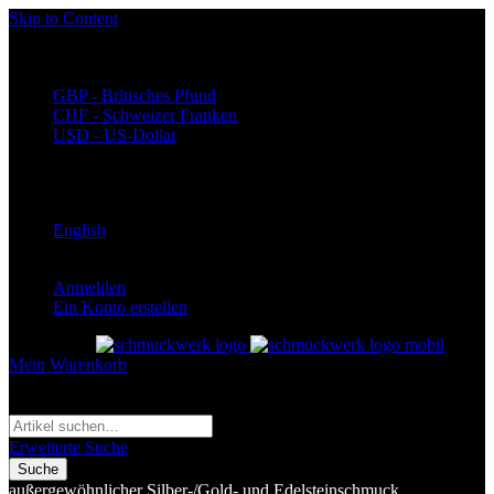
Skip to Content
Währung
EUR - Euro
GBP - Britisches Pfund
CHF - Schweizer Franken
USD - US-Dollar
Language
Deutsch
English
Anmelden
Ein Konto erstellen
Toggle Nav
Mein Warenkorb
Suche
Suche
Erweiterte Suche
Suche
außergewöhnlicher Silber-/Gold- und Edelsteinschmuck