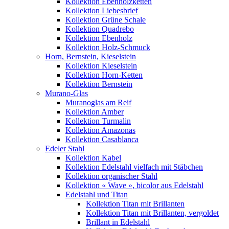
Kollektion Ebenholzketten
Kollektion Liebesbrief
Kollektion Grüne Schale
Kollektion Quadrebo
Kollektion Ebenholz
Kollektion Holz-Schmuck
Horn, Bernstein, Kieselstein
Kollektion Kieselstein
Kollektion Horn-Ketten
Kollektion Bernstein
Murano-Glas
Muranoglas am Reif
Kollektion Amber
Kollektion Turmalin
Kollektion Amazonas
Kollektion Casablanca
Edeler Stahl
Kollektion Kabel
Kollektion Edelstahl vielfach mit Stäbchen
Kollektion organischer Stahl
Kollektion « Wave », bicolor aus Edelstahl
Edelstahl und Titan
Kollektion Titan mit Brillanten
Kollektion Titan mit Brillanten, vergoldet
Brillant in Edelstahl