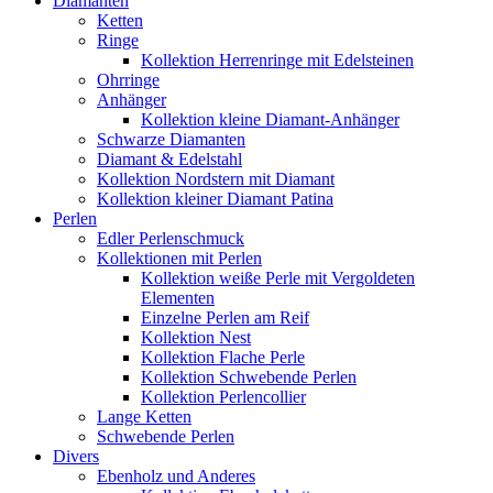
Diamanten
Ketten
Ringe
Kollektion Herrenringe mit Edelsteinen
Ohrringe
Anhänger
Kollektion kleine Diamant-Anhänger
Schwarze Diamanten
Diamant & Edelstahl
Kollektion Nordstern mit Diamant
Kollektion kleiner Diamant Patina
Perlen
Edler Perlenschmuck
Kollektionen mit Perlen
Kollektion weiße Perle mit Vergoldeten
Elementen
Einzelne Perlen am Reif
Kollektion Nest
Kollektion Flache Perle
Kollektion Schwebende Perlen
Kollektion Perlencollier
Lange Ketten
Schwebende Perlen
Divers
Ebenholz und Anderes