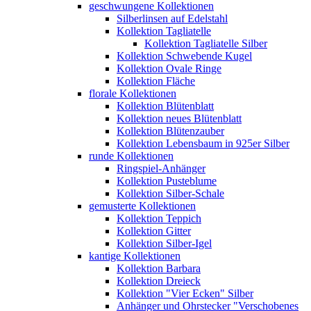
geschwungene Kollektionen
Silberlinsen auf Edelstahl
Kollektion Tagliatelle
Kollektion Tagliatelle Silber
Kollektion Schwebende Kugel
Kollektion Ovale Ringe
Kollektion Fläche
florale Kollektionen
Kollektion Blütenblatt
Kollektion neues Blütenblatt
Kollektion Blütenzauber
Kollektion Lebensbaum in 925er Silber
runde Kollektionen
Ringspiel-Anhänger
Kollektion Pusteblume
Kollektion Silber-Schale
gemusterte Kollektionen
Kollektion Teppich
Kollektion Gitter
Kollektion Silber-Igel
kantige Kollektionen
Kollektion Barbara
Kollektion Dreieck
Kollektion "Vier Ecken" Silber
Anhänger und Ohrstecker "Verschobenes