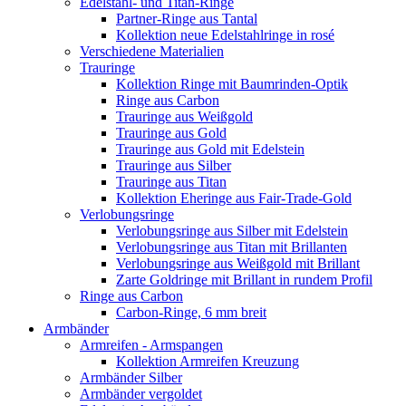
Edelstahl- und Titan-Ringe
Partner-Ringe aus Tantal
Kollektion neue Edelstahlringe in rosé
Verschiedene Materialien
Trauringe
Kollektion Ringe mit Baumrinden-Optik
Ringe aus Carbon
Trauringe aus Weißgold
Trauringe aus Gold
Trauringe aus Gold mit Edelstein
Trauringe aus Silber
Trauringe aus Titan
Kollektion Eheringe aus Fair-Trade-Gold
Verlobungsringe
Verlobungsringe aus Silber mit Edelstein
Verlobungsringe aus Titan mit Brillanten
Verlobungsringe aus Weißgold mit Brillant
Zarte Goldringe mit Brillant in rundem Profil
Ringe aus Carbon
Carbon-Ringe, 6 mm breit
Armbänder
Armreifen - Armspangen
Kollektion Armreifen Kreuzung
Armbänder Silber
Armbänder vergoldet