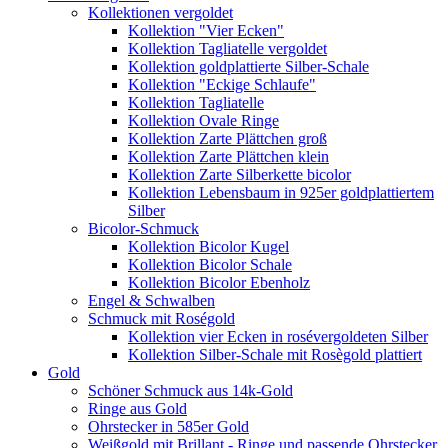
Kollektionen vergoldet
Kollektion "Vier Ecken"
Kollektion Tagliatelle vergoldet
Kollektion goldplattierte Silber-Schale
Kollektion "Eckige Schlaufe"
Kollektion Tagliatelle
Kollektion Ovale Ringe
Kollektion Zarte Plättchen groß
Kollektion Zarte Plättchen klein
Kollektion Zarte Silberkette bicolor
Kollektion Lebensbaum in 925er goldplattiertem
Silber
Bicolor-Schmuck
Kollektion Bicolor Kugel
Kollektion Bicolor Schale
Kollektion Bicolor Ebenholz
Engel & Schwalben
Schmuck mit Roségold
Kollektion vier Ecken in rosévergoldeten Silber
Kollektion Silber-Schale mit Rosègold plattiert
Gold
Schöner Schmuck aus 14k-Gold
Ringe aus Gold
Ohrstecker in 585er Gold
Weißgold mit Brillant - Ringe und passende Ohrstecker