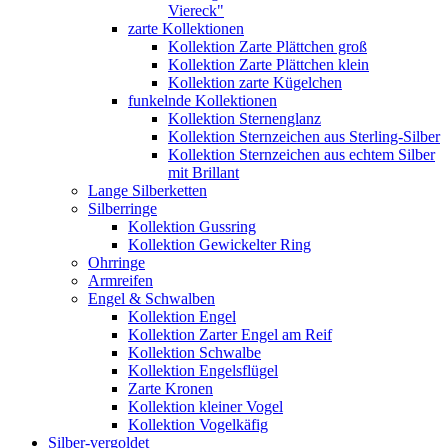
Viereck"
zarte Kollektionen
Kollektion Zarte Plättchen groß
Kollektion Zarte Plättchen klein
Kollektion zarte Kügelchen
funkelnde Kollektionen
Kollektion Sternenglanz
Kollektion Sternzeichen aus Sterling-Silber
Kollektion Sternzeichen aus echtem Silber
mit Brillant
Lange Silberketten
Silberringe
Kollektion Gussring
Kollektion Gewickelter Ring
Ohrringe
Armreifen
Engel & Schwalben
Kollektion Engel
Kollektion Zarter Engel am Reif
Kollektion Schwalbe
Kollektion Engelsflügel
Zarte Kronen
Kollektion kleiner Vogel
Kollektion Vogelkäfig
Silber-vergoldet