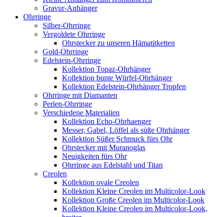
Gravur-Anhänger
Ohrringe
Silber-Ohrringe
Vergoldete Ohrringe
Ohrstecker zu unseren Hämatitketten
Gold-Ohrringe
Edelstein-Ohrringe
Kollektion Topaz-Ohrhänger
Kollektion bunte Würfel-Ohrhänger
Kollektion Edelstein-Ohrhänger Tropfen
Ohrringe mit Diamanten
Perlen-Ohrringe
Verschiedene Materialien
Kollektion Echo-Ohrhaenger
Messer, Gabel, Löffel als süße Ohrhänger
Kollektion Süßer Schmuck fürs Ohr
Ohrstecker mit Muranoglas
Neuigkeiten fürs Ohr
Ohrringe aus Edelstahl und Titan
Creolen
Kollektion ovale Creolen
Kollektion Kleine Creolen im Multicolor-Look
Kollektion Große Creolen im Multicolor-Look
Kollektion Kleine Creolen im Multicolor-Look,