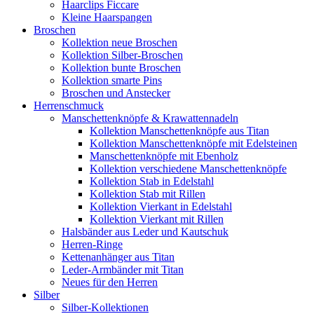
Haarclips Ficcare
Kleine Haarspangen
Broschen
Kollektion neue Broschen
Kollektion Silber-Broschen
Kollektion bunte Broschen
Kollektion smarte Pins
Broschen und Anstecker
Herrenschmuck
Manschettenknöpfe & Krawattennadeln
Kollektion Manschettenknöpfe aus Titan
Kollektion Manschettenknöpfe mit Edelsteinen
Manschettenknöpfe mit Ebenholz
Kollektion verschiedene Manschettenknöpfe
Kollektion Stab in Edelstahl
Kollektion Stab mit Rillen
Kollektion Vierkant in Edelstahl
Kollektion Vierkant mit Rillen
Halsbänder aus Leder und Kautschuk
Herren-Ringe
Kettenanhänger aus Titan
Leder-Armbänder mit Titan
Neues für den Herren
Silber
Silber-Kollektionen