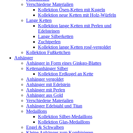
Verschiedene Materialien
Kollektion Ösen-Ketten mit Kugeln
Kollektion neue Ketten mit Holz-Würfeln
Lange Ketten
Kollektion lange Ketten mit Perlen und
Edelsteinen
Lange Silberketten
Zuchtperlen
Kollektion lange Ketten rosé-vergoldet
Kollektion Fußkettchen
Anhänger
Anhänger in Form eines Ginkgo-Blattes
Kettenanhänger Silber
Kollektion Erdkugel an Kette
Anhänger vergoldet
Anhänger mit Edelstein
Anhänger mit Perlen
Anhänger aus Gold
Verschiedene Materialien
Anhänger Edelstahl und Titan
Medaillons
Kollektion Silber-Medaillons
Kollektion Glas-Medaillons
Engel & Schwalben
Kleine Anhänger zum Kombinieren