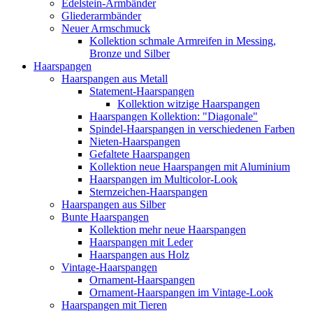
Edelstein-Armbänder
Gliederarmbänder
Neuer Armschmuck
Kollektion schmale Armreifen in Messing,
Bronze und Silber
Haarspangen
Haarspangen aus Metall
Statement-Haarspangen
Kollektion witzige Haarspangen
Haarspangen Kollektion: "Diagonale"
Spindel-Haarspangen in verschiedenen Farben
Nieten-Haarspangen
Gefaltete Haarspangen
Kollektion neue Haarspangen mit Aluminium
Haarspangen im Multicolor-Look
Sternzeichen-Haarspangen
Haarspangen aus Silber
Bunte Haarspangen
Kollektion mehr neue Haarspangen
Haarspangen mit Leder
Haarspangen aus Holz
Vintage-Haarspangen
Ornament-Haarspangen
Ornament-Haarspangen im Vintage-Look
Haarspangen mit Tieren