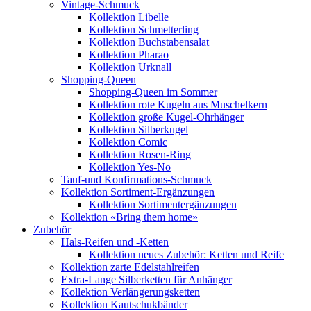
Vintage-Schmuck
Kollektion Libelle
Kollektion Schmetterling
Kollektion Buchstabensalat
Kollektion Pharao
Kollektion Urknall
Shopping-Queen
Shopping-Queen im Sommer
Kollektion rote Kugeln aus Muschelkern
Kollektion große Kugel-Ohrhänger
Kollektion Silberkugel
Kollektion Comic
Kollektion Rosen-Ring
Kollektion Yes-No
Tauf-und Konfirmations-Schmuck
Kollektion Sortiment-Ergänzungen
Kollektion Sortimentergänzungen
Kollektion «Bring them home»
Zubehör
Hals-Reifen und -Ketten
Kollektion neues Zubehör: Ketten und Reife
Kollektion zarte Edelstahlreifen
Extra-Lange Silberketten für Anhänger
Kollektion Verlängerungsketten
Kollektion Kautschukbänder