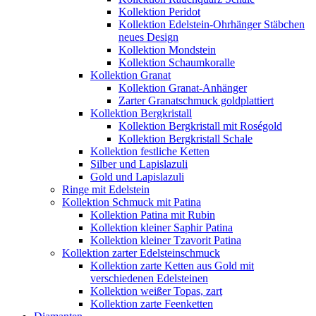
Kollektion Peridot
Kollektion Edelstein-Ohrhänger Stäbchen
neues Design
Kollektion Mondstein
Kollektion Schaumkoralle
Kollektion Granat
Kollektion Granat-Anhänger
Zarter Granatschmuck goldplattiert
Kollektion Bergkristall
Kollektion Bergkristall mit Roségold
Kollektion Bergkristall Schale
Kollektion festliche Ketten
Silber und Lapislazuli
Gold und Lapislazuli
Ringe mit Edelstein
Kollektion Schmuck mit Patina
Kollektion Patina mit Rubin
Kollektion kleiner Saphir Patina
Kollektion kleiner Tzavorit Patina
Kollektion zarter Edelsteinschmuck
Kollektion zarte Ketten aus Gold mit
verschiedenen Edelsteinen
Kollektion weißer Topas, zart
Kollektion zarte Feenketten