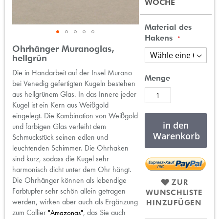
WOCHE
Material des
Hakens
Zum
Ohrhänger Muranoglas,
Anfang
hellgrün
der
Die in Handarbeit auf der Insel Murano
Bildergalerie
Menge
bei Venedig gefertigten Kugeln bestehen
springen
aus hellgrünem Glas. In das Innere jeder
Kugel ist ein Kern aus Weißgold
eingelegt. Die Kombination von Weißgold
in den
und farbigen Glas verleiht dem
Warenkorb
Schmuckstück seinen edlen und
leuchtenden Schimmer. Die Ohrhaken
sind kurz, sodass die Kugel sehr
harmonisch dicht unter dem Ohr hängt.
Die Ohrhänger können als lebendige
ZUR
Farbtupfer sehr schön allein getragen
WUNSCHLISTE
werden, wirken aber auch als Ergänzung
HINZUFÜGEN
zum Collier
, das Sie auch
"Amazonas"