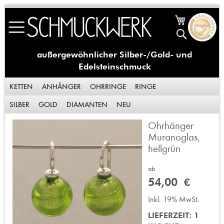
Skip
Mein Waren
to
Suche
Content
außergewöhnlicher Silber-/Gold- und
Edelsteinschmuck
KETTEN
ANHÄNGER
OHRRINGE
RINGE
SILBER
GOLD
DIAMANTEN
NEU
Ohrhänger
Zum
Ende
Muranoglas,
der
hellgrün
Bildergalerie
springen
ab
54,00 €
Inkl. 19% MwSt.
LIEFERZEIT: 1