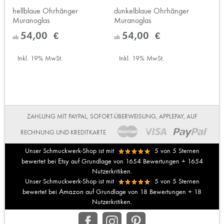
hellblaue Ohrhänger
dunkelblaue Ohrhänger
Muranoglas
Muranoglas
54,00 €
54,00 €
ab
ab
Inkl. 19% MwSt.
Inkl. 19% MwSt.
ZAHLUNG MIT PAYPAL, SOFORT-ÜBERWEISUNG, APPLEPAY, AUF
RECHNUNG UND KREDITKARTE
Unser Schmuckwerk-Shop ist mit
5
von
5
Sternen
Etsy
bewertet bei
auf Grundlage von
1654
Bewertungen +
1654
Nutzerkritiken.
Unser Schmuckwerk-Shop ist mit
5
von
5
Sternen
Amazon
bewertet bei
auf Grundlage von
18
Bewertungen +
18
Nutzerkritiken.