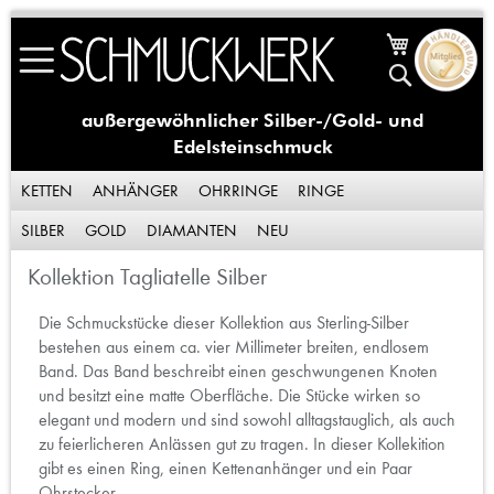
Skip
Mein Waren
to
Suche
Content
außergewöhnlicher Silber-/Gold- und
Edelsteinschmuck
KETTEN
ANHÄNGER
OHRRINGE
RINGE
SILBER
GOLD
DIAMANTEN
NEU
Kollektion Tagliatelle Silber
Die Schmuckstücke dieser Kollektion aus Sterling-Silber
bestehen aus einem ca. vier Millimeter breiten, endlosem
Band. Das Band beschreibt einen geschwungenen Knoten
und besitzt eine matte Oberfläche. Die Stücke wirken so
elegant und modern und sind sowohl alltagstauglich, als auch
zu feierlicheren Anlässen gut zu tragen. In dieser Kollekition
gibt es einen Ring, einen Kettenanhänger und ein Paar
Ohrstecker.