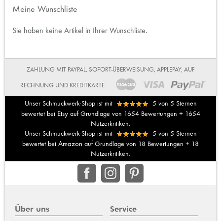
Meine Wunschliste
Sie haben keine Artikel in Ihrer Wunschliste.
ZAHLUNG MIT PAYPAL, SOFORT-ÜBERWEISUNG, APPLEPAY, AUF
RECHNUNG UND KREDITKARTE
Unser Schmuckwerk-Shop ist mit
5
von
5
Sternen
Etsy
bewertet bei
auf Grundlage von
1654
Bewertungen +
1654
Nutzerkritiken.
Unser Schmuckwerk-Shop ist mit
5
von
5
Sternen
Amazon
bewertet bei
auf Grundlage von
18
Bewertungen +
18
Nutzerkritiken.
Über uns
Service