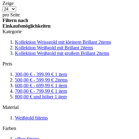
Zeige
pro Seite
Filtern nach
Einkaufsmöglichkeiten
Kategorie
Kollektion Weissgold mit kleinem Brillant
2
items
Kollektion Weißgold mit Brillant
2
items
Kollektion Weißgold mit großem Brillant
2
items
Preis
300,00 €
-
399,99 €
1
item
500,00 €
-
599,99 €
2
items
600,00 €
-
699,99 €
1
item
700,00 €
-
799,99 €
1
item
800,00 €
und höher
1
item
Material
Weißgold
6
items
Farben
silber
6
items