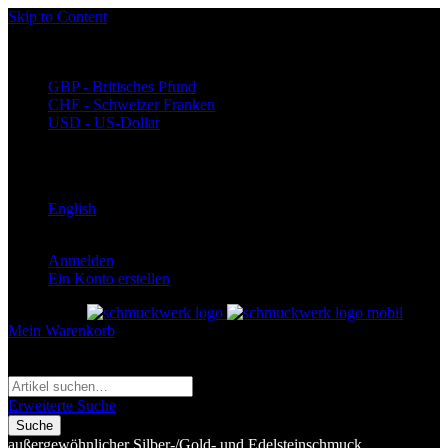
Skip to Content
Währung
EUR - Euro
GBP - Britisches Pfund
CHF - Schweizer Franken
USD - US-Dollar
Language
Deutsch
English
Anmelden
Ein Konto erstellen
Toggle Nav
Mein Warenkorb
Suche
Suche
Erweiterte Suche
Suche
außergewöhnlicher Silber-/Gold- und Edelsteinschmuck