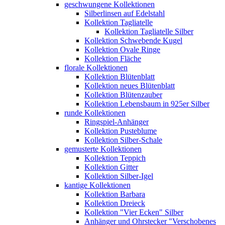
geschwungene Kollektionen
Silberlinsen auf Edelstahl
Kollektion Tagliatelle
Kollektion Tagliatelle Silber
Kollektion Schwebende Kugel
Kollektion Ovale Ringe
Kollektion Fläche
florale Kollektionen
Kollektion Blütenblatt
Kollektion neues Blütenblatt
Kollektion Blütenzauber
Kollektion Lebensbaum in 925er Silber
runde Kollektionen
Ringspiel-Anhänger
Kollektion Pusteblume
Kollektion Silber-Schale
gemusterte Kollektionen
Kollektion Teppich
Kollektion Gitter
Kollektion Silber-Igel
kantige Kollektionen
Kollektion Barbara
Kollektion Dreieck
Kollektion "Vier Ecken" Silber
Anhänger und Ohrstecker "Verschobenes