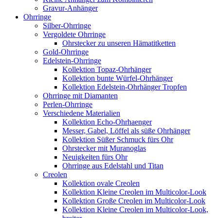
Gravur-Anhänger
Ohrringe
Silber-Ohrringe
Vergoldete Ohrringe
Ohrstecker zu unseren Hämatitketten
Gold-Ohrringe
Edelstein-Ohrringe
Kollektion Topaz-Ohrhänger
Kollektion bunte Würfel-Ohrhänger
Kollektion Edelstein-Ohrhänger Tropfen
Ohrringe mit Diamanten
Perlen-Ohrringe
Verschiedene Materialien
Kollektion Echo-Ohrhaenger
Messer, Gabel, Löffel als süße Ohrhänger
Kollektion Süßer Schmuck fürs Ohr
Ohrstecker mit Muranoglas
Neuigkeiten fürs Ohr
Ohrringe aus Edelstahl und Titan
Creolen
Kollektion ovale Creolen
Kollektion Kleine Creolen im Multicolor-Look
Kollektion Große Creolen im Multicolor-Look
Kollektion Kleine Creolen im Multicolor-Look,