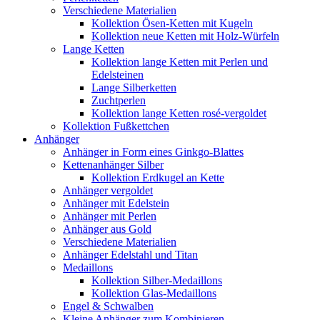
Verschiedene Materialien
Kollektion Ösen-Ketten mit Kugeln
Kollektion neue Ketten mit Holz-Würfeln
Lange Ketten
Kollektion lange Ketten mit Perlen und
Edelsteinen
Lange Silberketten
Zuchtperlen
Kollektion lange Ketten rosé-vergoldet
Kollektion Fußkettchen
Anhänger
Anhänger in Form eines Ginkgo-Blattes
Kettenanhänger Silber
Kollektion Erdkugel an Kette
Anhänger vergoldet
Anhänger mit Edelstein
Anhänger mit Perlen
Anhänger aus Gold
Verschiedene Materialien
Anhänger Edelstahl und Titan
Medaillons
Kollektion Silber-Medaillons
Kollektion Glas-Medaillons
Engel & Schwalben
Kleine Anhänger zum Kombinieren