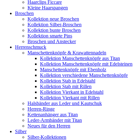
Haarclips Ficcare
Kleine Haarspangen
Broschen
Kollektion neue Broschen
Kollektion Silber-Broschen
Kollektion bunte Broschen
Kollektion smarte Pins
Broschen und Anstecker
Herrenschmuck
Manschettenknöpfe & Krawattennadeln
Kollektion Manschettenknöpfe aus Titan
Kollektion Manschettenknöpfe mit Edelsteinen
Manschettenknöpfe mit Ebenholz
Kollektion verschiedene Manschettenknöpfe
Kollektion Stab in Edelstahl
Kollektion Stab mit Rillen
Kollektion Vierkant in Edelstahl
Kollektion Vierkant mit Rillen
Halsbänder aus Leder und Kautschuk
Herren-Ringe
Kettenanhänger aus Titan
Leder-Armbänder mit Titan
Neues für den Herren
Silber
Silber-Kollektionen