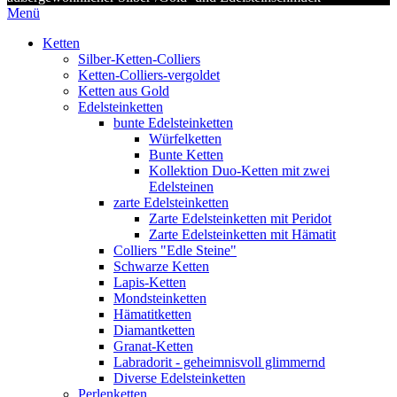
Menü
Ketten
Silber-Ketten-Colliers
Ketten-Colliers-vergoldet
Ketten aus Gold
Edelsteinketten
bunte Edelsteinketten
Würfelketten
Bunte Ketten
Kollektion Duo-Ketten mit zwei
Edelsteinen
zarte Edelsteinketten
Zarte Edelsteinketten mit Peridot
Zarte Edelsteinketten mit Hämatit
Colliers "Edle Steine"
Schwarze Ketten
Lapis-Ketten
Mondsteinketten
Hämatitketten
Diamantketten
Granat-Ketten
Labradorit - geheimnisvoll glimmernd
Diverse Edelsteinketten
Perlenketten