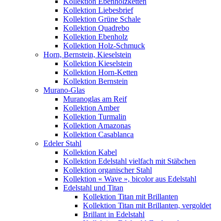
Kollektion Ebenholzketten
Kollektion Liebesbrief
Kollektion Grüne Schale
Kollektion Quadrebo
Kollektion Ebenholz
Kollektion Holz-Schmuck
Horn, Bernstein, Kieselstein
Kollektion Kieselstein
Kollektion Horn-Ketten
Kollektion Bernstein
Murano-Glas
Muranoglas am Reif
Kollektion Amber
Kollektion Turmalin
Kollektion Amazonas
Kollektion Casablanca
Edeler Stahl
Kollektion Kabel
Kollektion Edelstahl vielfach mit Stäbchen
Kollektion organischer Stahl
Kollektion « Wave », bicolor aus Edelstahl
Edelstahl und Titan
Kollektion Titan mit Brillanten
Kollektion Titan mit Brillanten, vergoldet
Brillant in Edelstahl