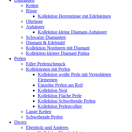
Diamanten
Ketten
Ringe
Kollektion Herrenringe mit Edelsteinen
Ohrringe
Anhänger
Kollektion kleine Diamant-Anhänger
Schwarze Diamanten
Diamant & Edelstahl
Kollektion Nordstern mit Diamant
Kollektion kleiner Diamant Patina
Perlen
Edler Perlenschmuck
Kollektionen mit Perlen
Kollektion weiße Perle mit Vergoldeten
Elementen
Einzelne Perlen am Reif
Kollektion Nest
Kollektion Flache Perle
Kollektion Schwebende Perlen
Kollektion Perlencollier
Lange Ketten
Schwebende Perlen
Divers
Ebenholz und Anderes