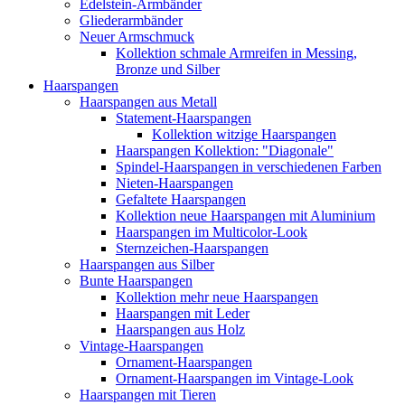
Edelstein-Armbänder
Gliederarmbänder
Neuer Armschmuck
Kollektion schmale Armreifen in Messing,
Bronze und Silber
Haarspangen
Haarspangen aus Metall
Statement-Haarspangen
Kollektion witzige Haarspangen
Haarspangen Kollektion: "Diagonale"
Spindel-Haarspangen in verschiedenen Farben
Nieten-Haarspangen
Gefaltete Haarspangen
Kollektion neue Haarspangen mit Aluminium
Haarspangen im Multicolor-Look
Sternzeichen-Haarspangen
Haarspangen aus Silber
Bunte Haarspangen
Kollektion mehr neue Haarspangen
Haarspangen mit Leder
Haarspangen aus Holz
Vintage-Haarspangen
Ornament-Haarspangen
Ornament-Haarspangen im Vintage-Look
Haarspangen mit Tieren