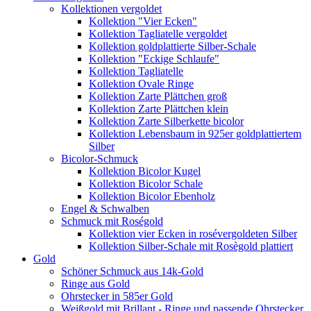
Kollektionen vergoldet
Kollektion "Vier Ecken"
Kollektion Tagliatelle vergoldet
Kollektion goldplattierte Silber-Schale
Kollektion "Eckige Schlaufe"
Kollektion Tagliatelle
Kollektion Ovale Ringe
Kollektion Zarte Plättchen groß
Kollektion Zarte Plättchen klein
Kollektion Zarte Silberkette bicolor
Kollektion Lebensbaum in 925er goldplattiertem
Silber
Bicolor-Schmuck
Kollektion Bicolor Kugel
Kollektion Bicolor Schale
Kollektion Bicolor Ebenholz
Engel & Schwalben
Schmuck mit Roségold
Kollektion vier Ecken in rosévergoldeten Silber
Kollektion Silber-Schale mit Rosègold plattiert
Gold
Schöner Schmuck aus 14k-Gold
Ringe aus Gold
Ohrstecker in 585er Gold
Weißgold mit Brillant - Ringe und passende Ohrstecker