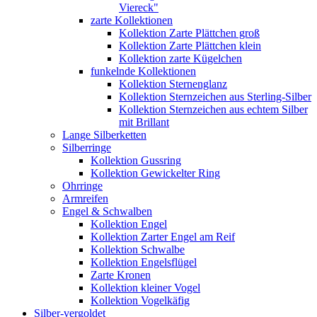
Viereck"
zarte Kollektionen
Kollektion Zarte Plättchen groß
Kollektion Zarte Plättchen klein
Kollektion zarte Kügelchen
funkelnde Kollektionen
Kollektion Sternenglanz
Kollektion Sternzeichen aus Sterling-Silber
Kollektion Sternzeichen aus echtem Silber
mit Brillant
Lange Silberketten
Silberringe
Kollektion Gussring
Kollektion Gewickelter Ring
Ohrringe
Armreifen
Engel & Schwalben
Kollektion Engel
Kollektion Zarter Engel am Reif
Kollektion Schwalbe
Kollektion Engelsflügel
Zarte Kronen
Kollektion kleiner Vogel
Kollektion Vogelkäfig
Silber-vergoldet