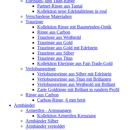
Edelstahl- und Titan-Ringe
Partner-Ringe aus Tantal
Kollektion neue Edelstahlringe in rosé
Verschiedene Materialien
Trauringe
Kollektion Ringe mit Baumrinden-Optik
Ringe aus Carbon
Trauringe aus Weißgold
Trauringe aus Gold
Trauringe aus Gold mit Edelstein
Trauringe aus Silber
Trauringe aus Titan
Kollektion Eheringe aus Fair-Trade-Gold
Verlobungsringe
Verlobungsringe aus Silber mit Edelstein
Verlobungsringe aus Titan mit Brillanten
Verlobungsringe aus Weißgold mit Brillant
Zarte Goldringe mit Brillant in rundem Profil
Ringe aus Carbon
Carbon-Ringe, 6 mm breit
Armbänder
Armreifen - Armspangen
Kollektion Armreifen Kreuzung
Armbänder Silber
Armbänder vergoldet