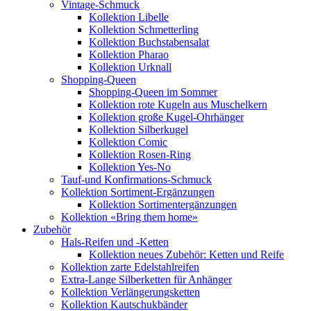
Vintage-Schmuck
Kollektion Libelle
Kollektion Schmetterling
Kollektion Buchstabensalat
Kollektion Pharao
Kollektion Urknall
Shopping-Queen
Shopping-Queen im Sommer
Kollektion rote Kugeln aus Muschelkern
Kollektion große Kugel-Ohrhänger
Kollektion Silberkugel
Kollektion Comic
Kollektion Rosen-Ring
Kollektion Yes-No
Tauf-und Konfirmations-Schmuck
Kollektion Sortiment-Ergänzungen
Kollektion Sortimentergänzungen
Kollektion «Bring them home»
Zubehör
Hals-Reifen und -Ketten
Kollektion neues Zubehör: Ketten und Reife
Kollektion zarte Edelstahlreifen
Extra-Lange Silberketten für Anhänger
Kollektion Verlängerungsketten
Kollektion Kautschukbänder