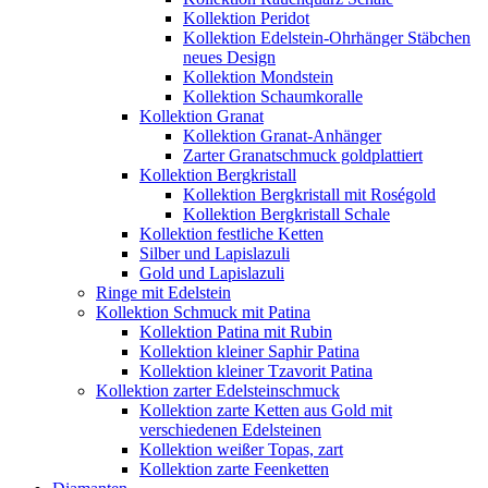
Kollektion Peridot
Kollektion Edelstein-Ohrhänger Stäbchen
neues Design
Kollektion Mondstein
Kollektion Schaumkoralle
Kollektion Granat
Kollektion Granat-Anhänger
Zarter Granatschmuck goldplattiert
Kollektion Bergkristall
Kollektion Bergkristall mit Roségold
Kollektion Bergkristall Schale
Kollektion festliche Ketten
Silber und Lapislazuli
Gold und Lapislazuli
Ringe mit Edelstein
Kollektion Schmuck mit Patina
Kollektion Patina mit Rubin
Kollektion kleiner Saphir Patina
Kollektion kleiner Tzavorit Patina
Kollektion zarter Edelsteinschmuck
Kollektion zarte Ketten aus Gold mit
verschiedenen Edelsteinen
Kollektion weißer Topas, zart
Kollektion zarte Feenketten