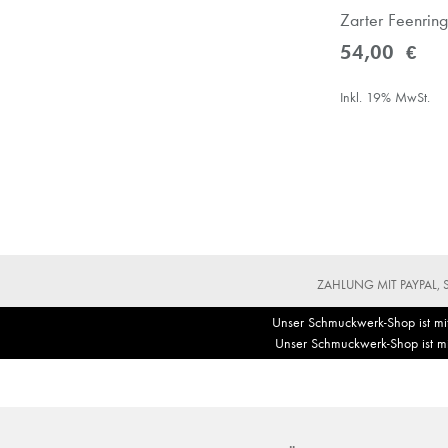
Zarter Feenring
54,00 €
Inkl. 19% MwSt.
in den Warenkorb
in den Warenkorb
ZUR
ZUR
WUNSCHLISTE
WUNSCHLISTE
HINZUFÜGEN
HINZUFÜGEN
ZAHLUNG MIT PAYPAL,
Unser Schmuckwerk-Shop ist mi
Unser Schmuckwerk-Shop ist m