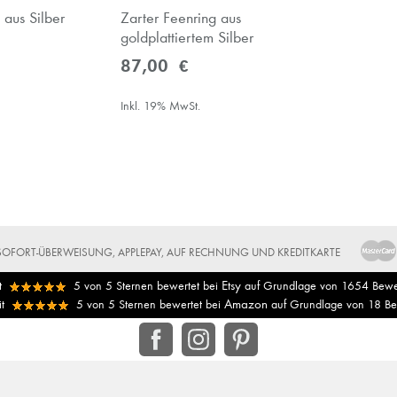
 aus Silber
Zarter Feenring aus
goldplattiertem Silber
87,00 €
Inkl. 19% MwSt.
 SOFORT-ÜBERWEISUNG, APPLEPAY, AUF RECHNUNG UND KREDITKARTE
Etsy
t
5
von
5
Sternen bewertet bei
auf Grundlage von
1654
Bewe
Amazon
it
5
von
5
Sternen bewertet bei
auf Grundlage von
18
Be