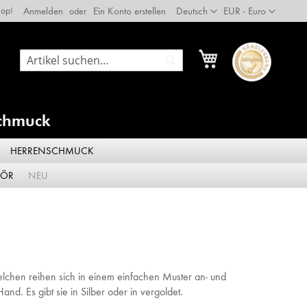
Language
Währung
op!
Anmelden
Ein Konto erstellen
Deutsch
EUR - Euro
Mein Warenkorb
Suche
Suche
schmuck
HERRENSCHMUCK
HÖR
NEU
ügelchen reihen sich in einem einfachen Muster an- und
nd. Es gibt sie in Silber oder in vergoldet.