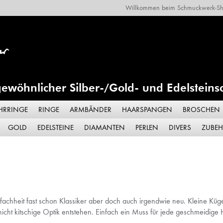
Willkommen beim Schmuckwerk-Sh
ewöhnlicher Silber-/Gold- und Edelstein
HRRINGE
RINGE
ARMBÄNDER
HAARSPANGEN
BROSCHEN
GOLD
EDELSTEINE
DIAMANTEN
PERLEN
DIVERS
ZUBE
 Einfachheit fast schon Klassiker aber doch auch irgendwie neu. Kleine K
cht kitschige Optik entstehen. Einfach ein Muss für jede geschmeidige Ha