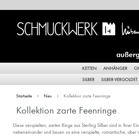
Skip
to
Content
außerg
KETTEN
ANHÄNGER
O
SILBER
SILBER-VERGOLDET
Startseite
Neu
Kollektion zarte Feenringe
Kollektion zarte Feenringe
Diese verspielten, zarten Ringe aus Sterling Silber sind in ihrer
nebeneinander und lassen so eine verspielte, romantische, aber ni