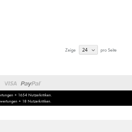
Zeige
pro Seite
rtungen +
1654
Nutzerkritiken.
wertungen +
18
Nutzerkritiken.