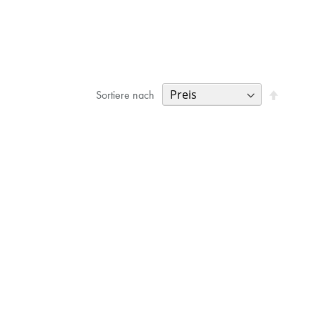
Absteige
Sortiere nach
Richtung
festlegen