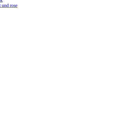
ok
t und rose