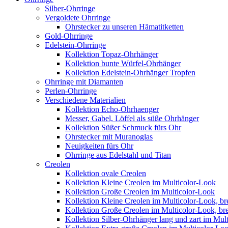
Silber-Ohrringe
Vergoldete Ohrringe
Ohrstecker zu unseren Hämatitketten
Gold-Ohrringe
Edelstein-Ohrringe
Kollektion Topaz-Ohrhänger
Kollektion bunte Würfel-Ohrhänger
Kollektion Edelstein-Ohrhänger Tropfen
Ohrringe mit Diamanten
Perlen-Ohrringe
Verschiedene Materialien
Kollektion Echo-Ohrhaenger
Messer, Gabel, Löffel als süße Ohrhänger
Kollektion Süßer Schmuck fürs Ohr
Ohrstecker mit Muranoglas
Neuigkeiten fürs Ohr
Ohrringe aus Edelstahl und Titan
Creolen
Kollektion ovale Creolen
Kollektion Kleine Creolen im Multicolor-Look
Kollektion Große Creolen im Multicolor-Look
Kollektion Kleine Creolen im Multicolor-Look, bre
Kollektion Große Creolen im Multicolor-Look, bre
Kollektion Silber-Ohrhänger lang und zart im Mul