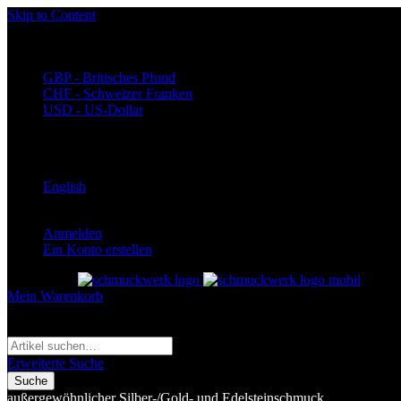
Skip to Content
Währung
EUR - Euro
GBP - Britisches Pfund
CHF - Schweizer Franken
USD - US-Dollar
Language
Deutsch
English
Anmelden
Ein Konto erstellen
Toggle Nav
Mein Warenkorb
Suche
Suche
Erweiterte Suche
Suche
außergewöhnlicher Silber-/Gold- und Edelsteinschmuck