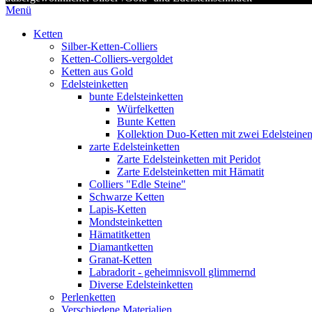
Menü
Ketten
Silber-Ketten-Colliers
Ketten-Colliers-vergoldet
Ketten aus Gold
Edelsteinketten
bunte Edelsteinketten
Würfelketten
Bunte Ketten
Kollektion Duo-Ketten mit zwei Edelsteine
zarte Edelsteinketten
Zarte Edelsteinketten mit Peridot
Zarte Edelsteinketten mit Hämatit
Colliers "Edle Steine"
Schwarze Ketten
Lapis-Ketten
Mondsteinketten
Hämatitketten
Diamantketten
Granat-Ketten
Labradorit - geheimnisvoll glimmernd
Diverse Edelsteinketten
Perlenketten
Verschiedene Materialien