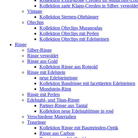
Kollektion Extra-große Creolen im Multicolor-Lo
Kollektion zarte Klapp-Creolen in Silber, vergolde
Vintage
Kollektion Sternen-Ohrhänger
Ohrclips
Kollektion Ohrclips Muranoglas
Kollektion Ohrclips mit Perlen
Kollektion Ohrclips mit Edelsteinen
Ringe
Silber-Ringe
Ringe vergoldet
Ringe aus Gold
Kollektion Ringe aus Rotgold
Ringe mit Edelstein
neue Edelsteinringe
Kollektion Bandringe mit facettierten Edelsteinen
Mondstein-Ring
Ringe mit Perlen
Edelstahl- und Titan-Ringe
Partner-Ringe aus Tantal
Kollektion neue Edelstahlringe in rosé
Verschiedene Materialien
Trauringe
Kollektion Ringe mit Baumrinden-Optik
Ringe aus Carbon