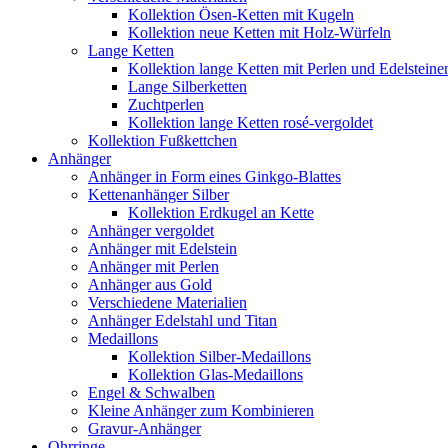
Kollektion Ösen-Ketten mit Kugeln
Kollektion neue Ketten mit Holz-Würfeln
Lange Ketten
Kollektion lange Ketten mit Perlen und Edelsteine
Lange Silberketten
Zuchtperlen
Kollektion lange Ketten rosé-vergoldet
Kollektion Fußkettchen
Anhänger
Anhänger in Form eines Ginkgo-Blattes
Kettenanhänger Silber
Kollektion Erdkugel an Kette
Anhänger vergoldet
Anhänger mit Edelstein
Anhänger mit Perlen
Anhänger aus Gold
Verschiedene Materialien
Anhänger Edelstahl und Titan
Medaillons
Kollektion Silber-Medaillons
Kollektion Glas-Medaillons
Engel & Schwalben
Kleine Anhänger zum Kombinieren
Gravur-Anhänger
Ohrringe