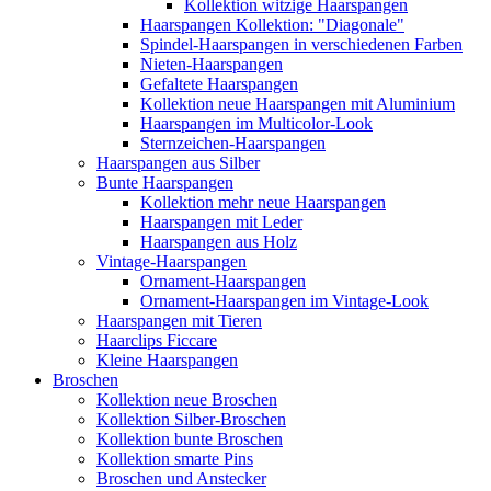
Kollektion witzige Haarspangen
Haarspangen Kollektion: "Diagonale"
Spindel-Haarspangen in verschiedenen Farben
Nieten-Haarspangen
Gefaltete Haarspangen
Kollektion neue Haarspangen mit Aluminium
Haarspangen im Multicolor-Look
Sternzeichen-Haarspangen
Haarspangen aus Silber
Bunte Haarspangen
Kollektion mehr neue Haarspangen
Haarspangen mit Leder
Haarspangen aus Holz
Vintage-Haarspangen
Ornament-Haarspangen
Ornament-Haarspangen im Vintage-Look
Haarspangen mit Tieren
Haarclips Ficcare
Kleine Haarspangen
Broschen
Kollektion neue Broschen
Kollektion Silber-Broschen
Kollektion bunte Broschen
Kollektion smarte Pins
Broschen und Anstecker