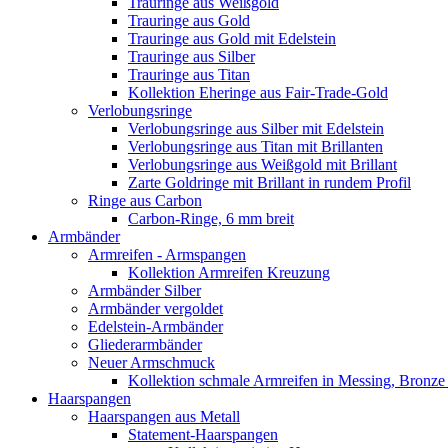
Trauringe aus Weißgold
Trauringe aus Gold
Trauringe aus Gold mit Edelstein
Trauringe aus Silber
Trauringe aus Titan
Kollektion Eheringe aus Fair-Trade-Gold
Verlobungsringe
Verlobungsringe aus Silber mit Edelstein
Verlobungsringe aus Titan mit Brillanten
Verlobungsringe aus Weißgold mit Brillant
Zarte Goldringe mit Brillant in rundem Profil
Ringe aus Carbon
Carbon-Ringe, 6 mm breit
Armbänder
Armreifen - Armspangen
Kollektion Armreifen Kreuzung
Armbänder Silber
Armbänder vergoldet
Edelstein-Armbänder
Gliederarmbänder
Neuer Armschmuck
Kollektion schmale Armreifen in Messing, Bronze 
Haarspangen
Haarspangen aus Metall
Statement-Haarspangen