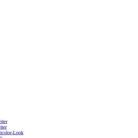
iter
iter
ticolor-Look