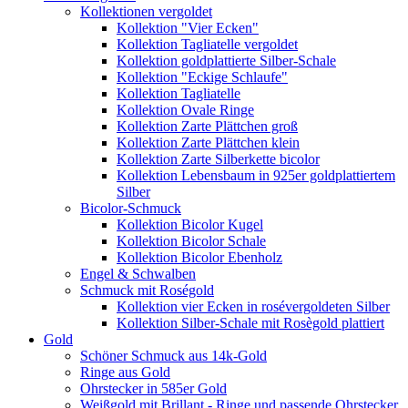
Kollektionen vergoldet
Kollektion "Vier Ecken"
Kollektion Tagliatelle vergoldet
Kollektion goldplattierte Silber-Schale
Kollektion "Eckige Schlaufe"
Kollektion Tagliatelle
Kollektion Ovale Ringe
Kollektion Zarte Plättchen groß
Kollektion Zarte Plättchen klein
Kollektion Zarte Silberkette bicolor
Kollektion Lebensbaum in 925er goldplattiertem
Silber
Bicolor-Schmuck
Kollektion Bicolor Kugel
Kollektion Bicolor Schale
Kollektion Bicolor Ebenholz
Engel & Schwalben
Schmuck mit Roségold
Kollektion vier Ecken in rosévergoldeten Silber
Kollektion Silber-Schale mit Rosègold plattiert
Gold
Schöner Schmuck aus 14k-Gold
Ringe aus Gold
Ohrstecker in 585er Gold
Weißgold mit Brillant - Ringe und passende Ohrstecker