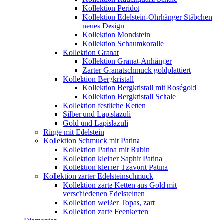
Kollektion Peridot
Kollektion Edelstein-Ohrhänger Stäbchen
neues Design
Kollektion Mondstein
Kollektion Schaumkoralle
Kollektion Granat
Kollektion Granat-Anhänger
Zarter Granatschmuck goldplattiert
Kollektion Bergkristall
Kollektion Bergkristall mit Roségold
Kollektion Bergkristall Schale
Kollektion festliche Ketten
Silber und Lapislazuli
Gold und Lapislazuli
Ringe mit Edelstein
Kollektion Schmuck mit Patina
Kollektion Patina mit Rubin
Kollektion kleiner Saphir Patina
Kollektion kleiner Tzavorit Patina
Kollektion zarter Edelsteinschmuck
Kollektion zarte Ketten aus Gold mit
verschiedenen Edelsteinen
Kollektion weißer Topas, zart
Kollektion zarte Feenketten