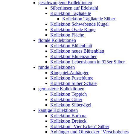
geschwungene Kollektionen
Silberlinsen auf Edelstahl
Kollektion Tagliatelle
Kollektion Tagliatelle Silber
Kollektion Schwebende Kugel
Kollektion Ovale Ringe
Kollektion Fläche
florale Kollektionen
Kollektion Blütenblatt
Kollektion neues Blütenblatt
Kollektion Blütenzauber
Kollektion Lebensbaum in 925er Silber
runde Kollektionen
Ringspiel-Anhänger
Kollektion Pusteblume
Kollektion Silber-Schale
gemusterte Kollektionen
Kollektion Teppich
Kollektion Gitter
Kollektion Silber-Igel
kantige Kollektionen
Kollektion Barbara
Kollektion Dreieck
Kollektion "Vier Ecken" Silber
Anhänger und Ohrstecker "Verschobenes