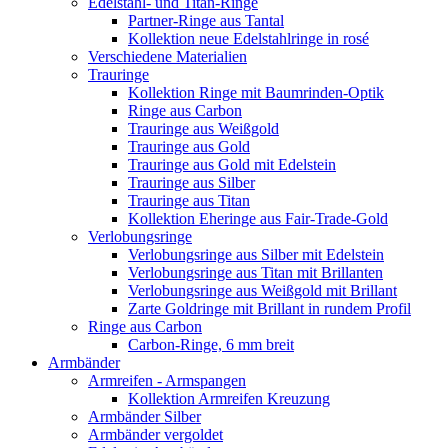
Edelstahl- und Titan-Ringe
Partner-Ringe aus Tantal
Kollektion neue Edelstahlringe in rosé
Verschiedene Materialien
Trauringe
Kollektion Ringe mit Baumrinden-Optik
Ringe aus Carbon
Trauringe aus Weißgold
Trauringe aus Gold
Trauringe aus Gold mit Edelstein
Trauringe aus Silber
Trauringe aus Titan
Kollektion Eheringe aus Fair-Trade-Gold
Verlobungsringe
Verlobungsringe aus Silber mit Edelstein
Verlobungsringe aus Titan mit Brillanten
Verlobungsringe aus Weißgold mit Brillant
Zarte Goldringe mit Brillant in rundem Profil
Ringe aus Carbon
Carbon-Ringe, 6 mm breit
Armbänder
Armreifen - Armspangen
Kollektion Armreifen Kreuzung
Armbänder Silber
Armbänder vergoldet