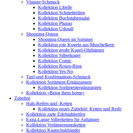
Vintage-Schmuck
Kollektion Libelle
Kollektion Schmetterling
Kollektion Buchstabensalat
Kollektion Pharao
Kollektion Urknall
Shopping-Queen
Shopping-Queen im Sommer
Kollektion rote Kugeln aus Muschelkern
Kollektion große Kugel-Ohrhänger
Kollektion Silberkugel
Kollektion Comic
Kollektion Rosen-Ring
Kollektion Yes-No
Tauf-und Konfirmations-Schmuck
Kollektion Sortiment-Ergänzungen
Kollektion Sortimentergänzungen
Kollektion «Bring them home»
Zubehör
Hals-Reifen und -Ketten
Kollektion neues Zubehör: Ketten und Reife
Kollektion zarte Edelstahlreifen
Extra-Lange Silberketten für Anhänger
Kollektion Verlängerungsketten
Kollektion Kautschukbänder