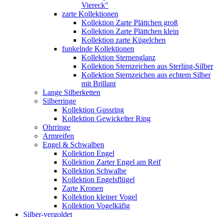
Viereck"
zarte Kollektionen
Kollektion Zarte Plättchen groß
Kollektion Zarte Plättchen klein
Kollektion zarte Kügelchen
funkelnde Kollektionen
Kollektion Sternenglanz
Kollektion Sternzeichen aus Sterling-Silber
Kollektion Sternzeichen aus echtem Silber
mit Brillant
Lange Silberketten
Silberringe
Kollektion Gussring
Kollektion Gewickelter Ring
Ohrringe
Armreifen
Engel & Schwalben
Kollektion Engel
Kollektion Zarter Engel am Reif
Kollektion Schwalbe
Kollektion Engelsflügel
Zarte Kronen
Kollektion kleiner Vogel
Kollektion Vogelkäfig
Silber-vergoldet