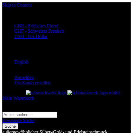
Skip to Content
Währung
EUR - Euro
GBP - Britisches Pfund
CHF - Schweizer Franken
USD - US-Dollar
Language
Deutsch
English
Anmelden
Ein Konto erstellen
Toggle Nav
Mein Warenkorb
Suche
Suche
Erweiterte Suche
Suche
außergewöhnlicher Silber-/Gold- und Edelsteinschmuck