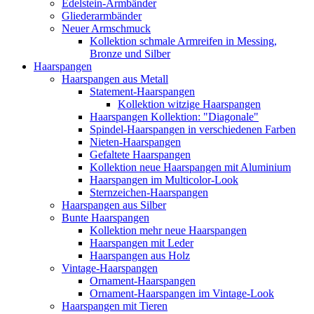
Edelstein-Armbänder
Gliederarmbänder
Neuer Armschmuck
Kollektion schmale Armreifen in Messing,
Bronze und Silber
Haarspangen
Haarspangen aus Metall
Statement-Haarspangen
Kollektion witzige Haarspangen
Haarspangen Kollektion: "Diagonale"
Spindel-Haarspangen in verschiedenen Farben
Nieten-Haarspangen
Gefaltete Haarspangen
Kollektion neue Haarspangen mit Aluminium
Haarspangen im Multicolor-Look
Sternzeichen-Haarspangen
Haarspangen aus Silber
Bunte Haarspangen
Kollektion mehr neue Haarspangen
Haarspangen mit Leder
Haarspangen aus Holz
Vintage-Haarspangen
Ornament-Haarspangen
Ornament-Haarspangen im Vintage-Look
Haarspangen mit Tieren