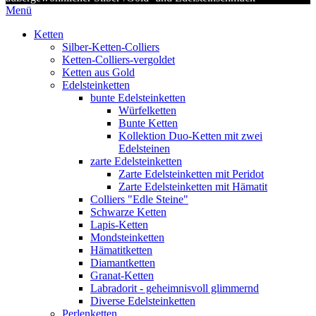
Menü
Ketten
Silber-Ketten-Colliers
Ketten-Colliers-vergoldet
Ketten aus Gold
Edelsteinketten
bunte Edelsteinketten
Würfelketten
Bunte Ketten
Kollektion Duo-Ketten mit zwei
Edelsteinen
zarte Edelsteinketten
Zarte Edelsteinketten mit Peridot
Zarte Edelsteinketten mit Hämatit
Colliers "Edle Steine"
Schwarze Ketten
Lapis-Ketten
Mondsteinketten
Hämatitketten
Diamantketten
Granat-Ketten
Labradorit - geheimnisvoll glimmernd
Diverse Edelsteinketten
Perlenketten