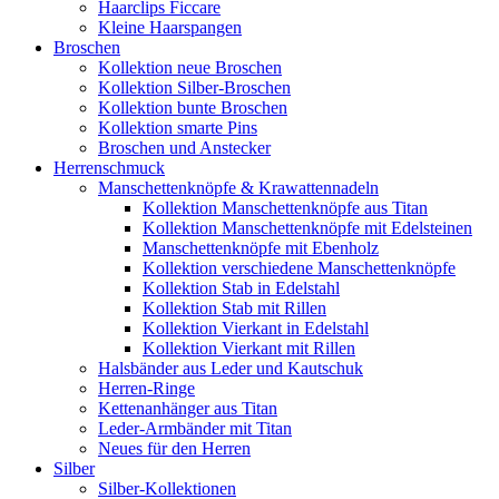
Haarclips Ficcare
Kleine Haarspangen
Broschen
Kollektion neue Broschen
Kollektion Silber-Broschen
Kollektion bunte Broschen
Kollektion smarte Pins
Broschen und Anstecker
Herrenschmuck
Manschettenknöpfe & Krawattennadeln
Kollektion Manschettenknöpfe aus Titan
Kollektion Manschettenknöpfe mit Edelsteinen
Manschettenknöpfe mit Ebenholz
Kollektion verschiedene Manschettenknöpfe
Kollektion Stab in Edelstahl
Kollektion Stab mit Rillen
Kollektion Vierkant in Edelstahl
Kollektion Vierkant mit Rillen
Halsbänder aus Leder und Kautschuk
Herren-Ringe
Kettenanhänger aus Titan
Leder-Armbänder mit Titan
Neues für den Herren
Silber
Silber-Kollektionen