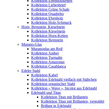
Kollektion Ebenholzketten
Kollektion Liebesbrief
Kollektion Grüne Schale
Kollektion Quadrebo
Kollektion Ebenholz
Kollektion Holz-Schmuck
Horn, Bernstein, Kieselstein
Kollektion Kieselstein
Kollektion Horn-Ketten
Kollektion Bernstein
Murano-Glas
Muranoglas am Reif
Kollektion Amber
Kollektion Turmalin
Kollektion Amazonas
Kollektion Casablanca
Edeler Stahl
Kollektion Kabel
Kollektion Edelstahl vielfach mit Stäbchen
Kollektion organischer Stahl
Kollektion « Wave », bicolor aus Edelstahl
Edelstahl und Titan
Kollektion Titan mit Brillanten
Kollektion Titan mit Brillanten, vergoldet
Brillant in Edelstahl