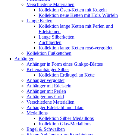
Verschiedene Materialien
Kollektion Ösen-Ketten mit Kugeln
Kollektion neue Ketten mit Holz-Würfeln
Lange Ketten
Kollektion lange Ketten mit Perlen und
Edelsteinen
Lange Silberketten
Zuchtperlen
Kollektion lange Ketten rosé-vergoldet
Kollektion Fußkettchen
Anhänger
Anhänger in Form eines Ginkgo-Blattes
Kettenanhänger Silber
Kollektion Erdkugel an Kette
Anhänger vergoldet
Anhänger mit Edelstein
Anhänger mit Perlen
Anhänger aus Gold
Verschiedene Materialien
Anhänger Edelstahl und Titan
Medaillons
Kollektion Silber-Medaillons
Kollektion Glas-Medaillons
Engel & Schwalben
Kleine Anhänger zum Kombinieren