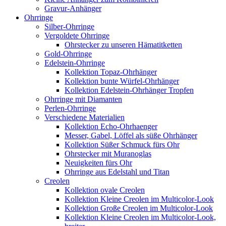
Gravur-Anhänger
Ohrringe
Silber-Ohrringe
Vergoldete Ohrringe
Ohrstecker zu unseren Hämatitketten
Gold-Ohrringe
Edelstein-Ohrringe
Kollektion Topaz-Ohrhänger
Kollektion bunte Würfel-Ohrhänger
Kollektion Edelstein-Ohrhänger Tropfen
Ohrringe mit Diamanten
Perlen-Ohrringe
Verschiedene Materialien
Kollektion Echo-Ohrhaenger
Messer, Gabel, Löffel als süße Ohrhänger
Kollektion Süßer Schmuck fürs Ohr
Ohrstecker mit Muranoglas
Neuigkeiten fürs Ohr
Ohrringe aus Edelstahl und Titan
Creolen
Kollektion ovale Creolen
Kollektion Kleine Creolen im Multicolor-Look
Kollektion Große Creolen im Multicolor-Look
Kollektion Kleine Creolen im Multicolor-Look,