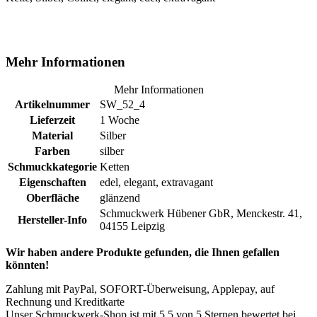
Mehr Informationen
Mehr Informationen
Artikelnummer
SW_52_4
Lieferzeit
1 Woche
Material
Silber
Farben
silber
Schmuckkategorie
Ketten
Eigenschaften
edel, elegant, extravagant
Oberfläche
glänzend
Schmuckwerk Hübener GbR, Menckestr. 41,
Hersteller-Info
04155 Leipzig
Wir haben andere Produkte gefunden, die Ihnen gefallen
könnten!
Zahlung mit PayPal, SOFORT-Überweisung, Applepay, auf
Rechnung und Kreditkarte
Unser Schmuckwerk-Shop ist mit
5
5
von
5
Sternen bewertet bei