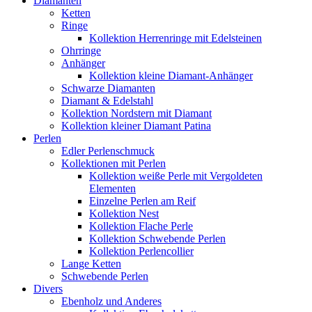
Diamanten
Ketten
Ringe
Kollektion Herrenringe mit Edelsteinen
Ohrringe
Anhänger
Kollektion kleine Diamant-Anhänger
Schwarze Diamanten
Diamant & Edelstahl
Kollektion Nordstern mit Diamant
Kollektion kleiner Diamant Patina
Perlen
Edler Perlenschmuck
Kollektionen mit Perlen
Kollektion weiße Perle mit Vergoldeten
Elementen
Einzelne Perlen am Reif
Kollektion Nest
Kollektion Flache Perle
Kollektion Schwebende Perlen
Kollektion Perlencollier
Lange Ketten
Schwebende Perlen
Divers
Ebenholz und Anderes