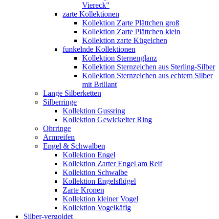
Viereck"
zarte Kollektionen
Kollektion Zarte Plättchen groß
Kollektion Zarte Plättchen klein
Kollektion zarte Kügelchen
funkelnde Kollektionen
Kollektion Sternenglanz
Kollektion Sternzeichen aus Sterling-Silber
Kollektion Sternzeichen aus echtem Silber
mit Brillant
Lange Silberketten
Silberringe
Kollektion Gussring
Kollektion Gewickelter Ring
Ohrringe
Armreifen
Engel & Schwalben
Kollektion Engel
Kollektion Zarter Engel am Reif
Kollektion Schwalbe
Kollektion Engelsflügel
Zarte Kronen
Kollektion kleiner Vogel
Kollektion Vogelkäfig
Silber-vergoldet