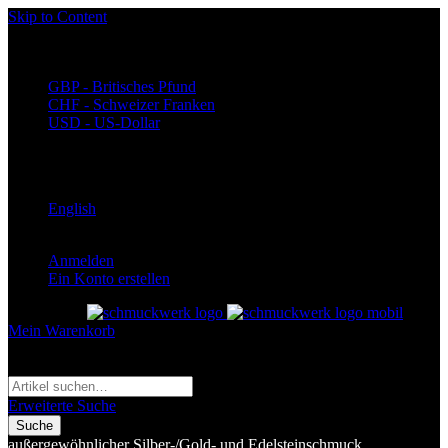
Skip to Content
Währung
EUR - Euro
GBP - Britisches Pfund
CHF - Schweizer Franken
USD - US-Dollar
Language
Deutsch
English
Anmelden
Ein Konto erstellen
Toggle Nav
Mein Warenkorb
Suche
Suche
Erweiterte Suche
Suche
außergewöhnlicher Silber-/Gold- und Edelsteinschmuck