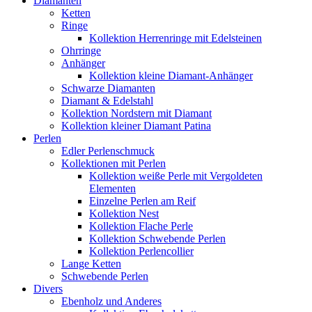
Diamanten
Ketten
Ringe
Kollektion Herrenringe mit Edelsteinen
Ohrringe
Anhänger
Kollektion kleine Diamant-Anhänger
Schwarze Diamanten
Diamant & Edelstahl
Kollektion Nordstern mit Diamant
Kollektion kleiner Diamant Patina
Perlen
Edler Perlenschmuck
Kollektionen mit Perlen
Kollektion weiße Perle mit Vergoldeten
Elementen
Einzelne Perlen am Reif
Kollektion Nest
Kollektion Flache Perle
Kollektion Schwebende Perlen
Kollektion Perlencollier
Lange Ketten
Schwebende Perlen
Divers
Ebenholz und Anderes