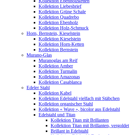
Kollektion Ebenholzketten
Kollektion Liebesbrief
Kollektion Grüne Schale
Kollektion Quadrebo
Kollektion Ebenholz
Kollektion Holz-Schmuck
Horn, Bernstein, Kieselstein
Kollektion Kieselstein
Kollektion Horn-Ketten
Kollektion Bernstein
Murano-Glas
Muranoglas am Reif
Kollektion Amber
Kollektion Turmalin
Kollektion Amazonas
Kollektion Casablanca
Edeler Stahl
Kollektion Kabel
Kollektion Edelstahl vielfach mit Stäbchen
Kollektion organischer Stahl
Kollektion « Wave », bicolor aus Edelstahl
Edelstahl und Titan
Kollektion Titan mit Brillanten
Kollektion Titan mit Brillanten, vergoldet
Brillant in Edelstahl