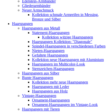
Edelstein-Armbänder
Gliederarmbänder
Neuer Armschmuck
Kollektion schmale Armreifen in Messing,
Bronze und Silber
Haarspangen
Haarspangen aus Metall
Statement-Haarspangen
Kollektion witzige Haarspangen
Haarspangen Kollektion: "Diagonale"
Spindel-Haarspangen in verschiedenen Farben
Nieten-Haarspangen
Gefaltete Haarspangen
Kollektion neue Haarspangen mit Aluminium
Haarspangen im Multicolor-Look
Sternzeichen-Haarspangen
Haarspangen aus Silber
Bunte Haarspangen
Kollektion mehr neue Haarspangen
Haarspangen mit Leder
Haarspangen aus Holz
Vintage-Haarspangen
Ornament-Haarspangen
Ornament-Haarspangen im Vintage-Look
Haarspangen mit Tieren