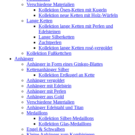
Verschiedene Materialien
Kollektion Ösen-Ketten mit Kugeln
Kollektion neue Ketten mit Holz-Würfeln
Lange Ketten
Kollektion lange Ketten mit Perlen und
Edelsteinen
Lange Silberketten
Zuchtperlen
Kollektion lange Ketten rosé-vergoldet
Kollektion Fußkettchen
Anhänger
Anhänger in Form eines Ginkgo-Blattes
Kettenanhänger Silber
Kollektion Erdkugel an Kette
Anhänger vergoldet
Anhänger mit Edelstein
Anhänger mit Perlen
Anhänger aus Gold
Verschiedene Materialien
Anhänger Edelstahl und Titan
Medaillons
Kollektion Silber-Medaillons
Kollektion Glas-Medaillons
Engel & Schwalben
Kleine Anhänger zum Kombinieren