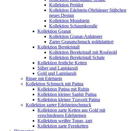
Kollektion Peridot
Kollektion Edelstein-Ohrhänger Stäbchen
neues Design
Kollektion Mondstein
Kollektion Schaumkoralle
Kollektion Granat
Kollektion Granat-Anhänger
Zarter Granatschmuck goldplattiert
Kollektion Bergkristall
Kollektion Bergkristall mit Roségold
Kollektion Bergkristall Schale
Kollektion festliche Ketten
Silber und Lapislazuli
Gold und Lapislazuli
Ringe mit Edelstein
Kollektion Schmuck mit Patina
Kollektion Patina mit Rubin
Kollektion kleiner Saphir Patina
Kollektion kleiner Tzavorit Patina
Kollektion zarter Edelsteinschmuck
Kollektion zarte Ketten aus Gold mit
verschiedenen Edelsteinen
Kollektion weißer Topas, zart
Kollektion zarte Feenketten