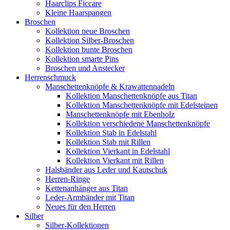
Haarclips Ficcare
Kleine Haarspangen
Broschen
Kollektion neue Broschen
Kollektion Silber-Broschen
Kollektion bunte Broschen
Kollektion smarte Pins
Broschen und Anstecker
Herrenschmuck
Manschettenknöpfe & Krawattennadeln
Kollektion Manschettenknöpfe aus Titan
Kollektion Manschettenknöpfe mit Edelsteinen
Manschettenknöpfe mit Ebenholz
Kollektion verschiedene Manschettenknöpfe
Kollektion Stab in Edelstahl
Kollektion Stab mit Rillen
Kollektion Vierkant in Edelstahl
Kollektion Vierkant mit Rillen
Halsbänder aus Leder und Kautschuk
Herren-Ringe
Kettenanhänger aus Titan
Leder-Armbänder mit Titan
Neues für den Herren
Silber
Silber-Kollektionen