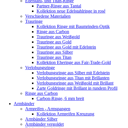
Edelstahl- und Titan-Ringe
Partner-Ringe aus Tantal
Kollektion neue Edelstahlringe in rosé
Verschiedene Materialien
Trauringe
Kollektion Ringe mit Baumrinden-Optik
Ringe aus Carbon
Trauringe aus Weißgold
Trauringe aus Gold
Trauringe aus Gold mit Edelstein
Trauringe aus Silber
Trauringe aus Titan
Kollektion Eheringe aus Fair-Trade-Gold
Verlobungsringe
Verlobungsringe aus Silber mit Edelstein
Verlobungsringe aus Titan mit Brillanten
Verlobungsringe aus Weißgold mit Brillant
Zarte Goldringe mit Brillant in rundem Profil
Ringe aus Carbon
Carbon-Ringe, 6 mm breit
Armbänder
Armreifen - Armspangen
Kollektion Armreifen Kreuzung
Armbänder Silber
Armbänder vergoldet