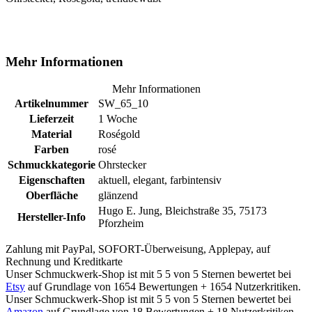
Mehr Informationen
Mehr Informationen
Artikelnummer
SW_65_10
Lieferzeit
1 Woche
Material
Roségold
Farben
rosé
Schmuckkategorie
Ohrstecker
Eigenschaften
aktuell, elegant, farbintensiv
Oberfläche
glänzend
Hugo E. Jung, Bleichstraße 35, 75173
Hersteller-Info
Pforzheim
Zahlung mit PayPal, SOFORT-Überweisung, Applepay, auf
Rechnung und Kreditkarte
Unser Schmuckwerk-Shop ist mit
5
5
von
5
Sternen bewertet bei
Etsy
auf Grundlage von
1654
Bewertungen +
1654
Nutzerkritiken.
Unser Schmuckwerk-Shop ist mit
5
5
von
5
Sternen bewertet bei
Amazon
auf Grundlage von
18
Bewertungen +
18
Nutzerkritiken.