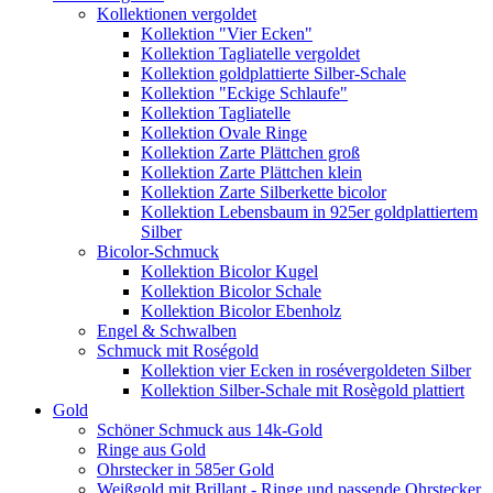
Kollektionen vergoldet
Kollektion "Vier Ecken"
Kollektion Tagliatelle vergoldet
Kollektion goldplattierte Silber-Schale
Kollektion "Eckige Schlaufe"
Kollektion Tagliatelle
Kollektion Ovale Ringe
Kollektion Zarte Plättchen groß
Kollektion Zarte Plättchen klein
Kollektion Zarte Silberkette bicolor
Kollektion Lebensbaum in 925er goldplattiertem
Silber
Bicolor-Schmuck
Kollektion Bicolor Kugel
Kollektion Bicolor Schale
Kollektion Bicolor Ebenholz
Engel & Schwalben
Schmuck mit Roségold
Kollektion vier Ecken in rosévergoldeten Silber
Kollektion Silber-Schale mit Rosègold plattiert
Gold
Schöner Schmuck aus 14k-Gold
Ringe aus Gold
Ohrstecker in 585er Gold
Weißgold mit Brillant - Ringe und passende Ohrstecker