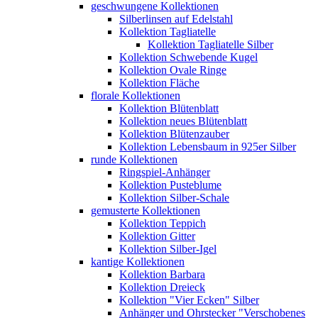
geschwungene Kollektionen
Silberlinsen auf Edelstahl
Kollektion Tagliatelle
Kollektion Tagliatelle Silber
Kollektion Schwebende Kugel
Kollektion Ovale Ringe
Kollektion Fläche
florale Kollektionen
Kollektion Blütenblatt
Kollektion neues Blütenblatt
Kollektion Blütenzauber
Kollektion Lebensbaum in 925er Silber
runde Kollektionen
Ringspiel-Anhänger
Kollektion Pusteblume
Kollektion Silber-Schale
gemusterte Kollektionen
Kollektion Teppich
Kollektion Gitter
Kollektion Silber-Igel
kantige Kollektionen
Kollektion Barbara
Kollektion Dreieck
Kollektion "Vier Ecken" Silber
Anhänger und Ohrstecker "Verschobenes