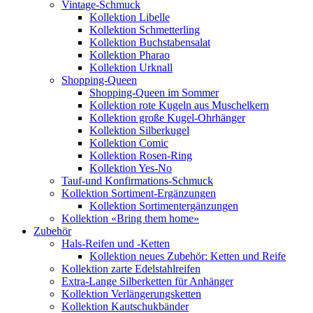
Vintage-Schmuck
Kollektion Libelle
Kollektion Schmetterling
Kollektion Buchstabensalat
Kollektion Pharao
Kollektion Urknall
Shopping-Queen
Shopping-Queen im Sommer
Kollektion rote Kugeln aus Muschelkern
Kollektion große Kugel-Ohrhänger
Kollektion Silberkugel
Kollektion Comic
Kollektion Rosen-Ring
Kollektion Yes-No
Tauf-und Konfirmations-Schmuck
Kollektion Sortiment-Ergänzungen
Kollektion Sortimentergänzungen
Kollektion «Bring them home»
Zubehör
Hals-Reifen und -Ketten
Kollektion neues Zubehör: Ketten und Reife
Kollektion zarte Edelstahlreifen
Extra-Lange Silberketten für Anhänger
Kollektion Verlängerungsketten
Kollektion Kautschukbänder