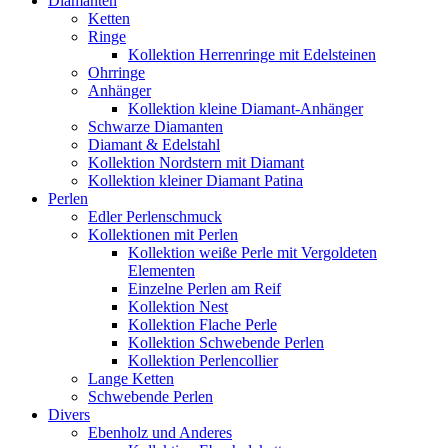
Diamanten
Ketten
Ringe
Kollektion Herrenringe mit Edelsteinen
Ohrringe
Anhänger
Kollektion kleine Diamant-Anhänger
Schwarze Diamanten
Diamant & Edelstahl
Kollektion Nordstern mit Diamant
Kollektion kleiner Diamant Patina
Perlen
Edler Perlenschmuck
Kollektionen mit Perlen
Kollektion weiße Perle mit Vergoldeten
Elementen
Einzelne Perlen am Reif
Kollektion Nest
Kollektion Flache Perle
Kollektion Schwebende Perlen
Kollektion Perlencollier
Lange Ketten
Schwebende Perlen
Divers
Ebenholz und Anderes