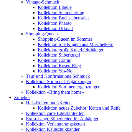
Vintage-Schmuck
Kollektion Libelle
Kollektion Schmetterling
Kollektion Buchstabensalat
Kollektion Pharao
Kollektion Urknall
Shopping-Queen
Shopping-Queen im Sommer
Kollektion rote Kugeln aus Muschelkern
Kollektion große Kugel-Ohrhänger
Kollektion Silberkugel
Kollektion Comic
Kollektion Rosen-Ring
Kollektion Yes-No
Tauf-und Konfirmations-Schmuck
Kollektion Sortiment-Ergänzungen
Kollektion Sortimentergänzungen
Kollektion «Bring them home»
Zubehör
Hals-Reifen und -Ketten
Kollektion neues Zubehör: Ketten und Reife
Kollektion zarte Edelstahlreifen
Extra-Lange Silberketten für Anhänger
Kollektion Verlängerungsketten
Kollektion Kautschukbänder