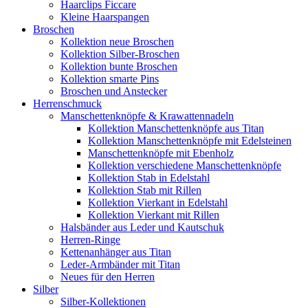
Haarclips Ficcare
Kleine Haarspangen
Broschen
Kollektion neue Broschen
Kollektion Silber-Broschen
Kollektion bunte Broschen
Kollektion smarte Pins
Broschen und Anstecker
Herrenschmuck
Manschettenknöpfe & Krawattennadeln
Kollektion Manschettenknöpfe aus Titan
Kollektion Manschettenknöpfe mit Edelsteinen
Manschettenknöpfe mit Ebenholz
Kollektion verschiedene Manschettenknöpfe
Kollektion Stab in Edelstahl
Kollektion Stab mit Rillen
Kollektion Vierkant in Edelstahl
Kollektion Vierkant mit Rillen
Halsbänder aus Leder und Kautschuk
Herren-Ringe
Kettenanhänger aus Titan
Leder-Armbänder mit Titan
Neues für den Herren
Silber
Silber-Kollektionen