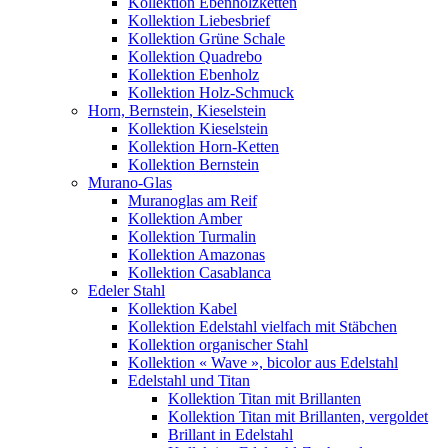
Kollektion Ebenholzketten
Kollektion Liebesbrief
Kollektion Grüne Schale
Kollektion Quadrebo
Kollektion Ebenholz
Kollektion Holz-Schmuck
Horn, Bernstein, Kieselstein
Kollektion Kieselstein
Kollektion Horn-Ketten
Kollektion Bernstein
Murano-Glas
Muranoglas am Reif
Kollektion Amber
Kollektion Turmalin
Kollektion Amazonas
Kollektion Casablanca
Edeler Stahl
Kollektion Kabel
Kollektion Edelstahl vielfach mit Stäbchen
Kollektion organischer Stahl
Kollektion « Wave », bicolor aus Edelstahl
Edelstahl und Titan
Kollektion Titan mit Brillanten
Kollektion Titan mit Brillanten, vergoldet
Brillant in Edelstahl