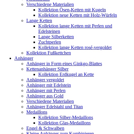
Verschiedene Materialien
Kollektion Ösen-Ketten mit Kugeln
Kollektion neue Ketten mit Holz-Würfeln
Lange Ketten
Kollektion lange Ketten mit Perlen und
Edelsteinen
Lange Silberketten
Zuchtperlen
Kollektion lange Ketten rosé-vergoldet
Kollektion Fußkettchen
Anhänger
Anhänger in Form eines Ginkgo-Blattes
Kettenanhänger Silber
Kollektion Erdkugel an Kette
Anhänger vergoldet
Anhänger mit Edelstein
Anhänger mit Perlen
Anhänger aus Gold
Verschiedene Materialien
Anhänger Edelstahl und Titan
Medaillons
Kollektion Silber-Medaillons
Kollektion Glas-Medaillons
Engel & Schwalben
Kleine Anhänger zum Kombinieren