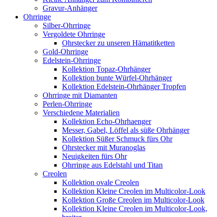
Gravur-Anhänger
Ohrringe
Silber-Ohrringe
Vergoldete Ohrringe
Ohrstecker zu unseren Hämatitketten
Gold-Ohrringe
Edelstein-Ohrringe
Kollektion Topaz-Ohrhänger
Kollektion bunte Würfel-Ohrhänger
Kollektion Edelstein-Ohrhänger Tropfen
Ohrringe mit Diamanten
Perlen-Ohrringe
Verschiedene Materialien
Kollektion Echo-Ohrhaenger
Messer, Gabel, Löffel als süße Ohrhänger
Kollektion Süßer Schmuck fürs Ohr
Ohrstecker mit Muranoglas
Neuigkeiten fürs Ohr
Ohrringe aus Edelstahl und Titan
Creolen
Kollektion ovale Creolen
Kollektion Kleine Creolen im Multicolor-Look
Kollektion Große Creolen im Multicolor-Look
Kollektion Kleine Creolen im Multicolor-Look,