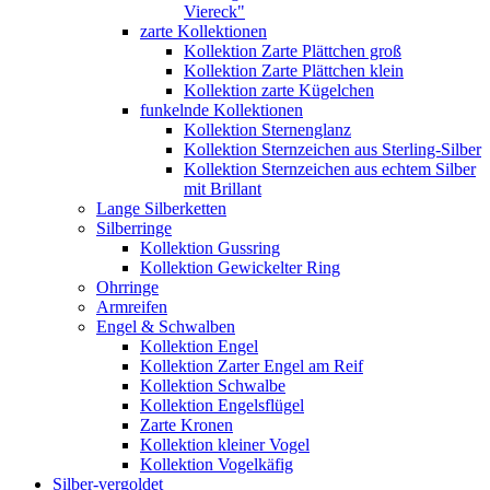
Viereck"
zarte Kollektionen
Kollektion Zarte Plättchen groß
Kollektion Zarte Plättchen klein
Kollektion zarte Kügelchen
funkelnde Kollektionen
Kollektion Sternenglanz
Kollektion Sternzeichen aus Sterling-Silber
Kollektion Sternzeichen aus echtem Silber
mit Brillant
Lange Silberketten
Silberringe
Kollektion Gussring
Kollektion Gewickelter Ring
Ohrringe
Armreifen
Engel & Schwalben
Kollektion Engel
Kollektion Zarter Engel am Reif
Kollektion Schwalbe
Kollektion Engelsflügel
Zarte Kronen
Kollektion kleiner Vogel
Kollektion Vogelkäfig
Silber-vergoldet