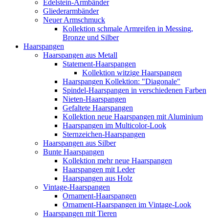
Edelstein-Armbänder
Gliederarmbänder
Neuer Armschmuck
Kollektion schmale Armreifen in Messing,
Bronze und Silber
Haarspangen
Haarspangen aus Metall
Statement-Haarspangen
Kollektion witzige Haarspangen
Haarspangen Kollektion: "Diagonale"
Spindel-Haarspangen in verschiedenen Farben
Nieten-Haarspangen
Gefaltete Haarspangen
Kollektion neue Haarspangen mit Aluminium
Haarspangen im Multicolor-Look
Sternzeichen-Haarspangen
Haarspangen aus Silber
Bunte Haarspangen
Kollektion mehr neue Haarspangen
Haarspangen mit Leder
Haarspangen aus Holz
Vintage-Haarspangen
Ornament-Haarspangen
Ornament-Haarspangen im Vintage-Look
Haarspangen mit Tieren