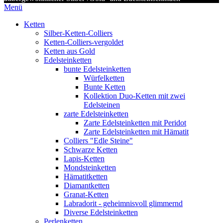
Menü
Ketten
Silber-Ketten-Colliers
Ketten-Colliers-vergoldet
Ketten aus Gold
Edelsteinketten
bunte Edelsteinketten
Würfelketten
Bunte Ketten
Kollektion Duo-Ketten mit zwei
Edelsteinen
zarte Edelsteinketten
Zarte Edelsteinketten mit Peridot
Zarte Edelsteinketten mit Hämatit
Colliers "Edle Steine"
Schwarze Ketten
Lapis-Ketten
Mondsteinketten
Hämatitketten
Diamantketten
Granat-Ketten
Labradorit - geheimnisvoll glimmernd
Diverse Edelsteinketten
Perlenketten