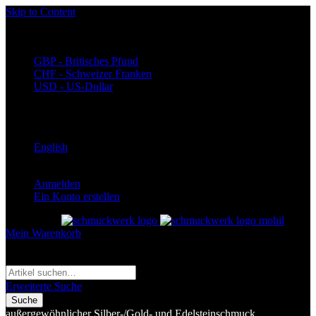
Skip to Content
Währung
EUR - Euro
GBP - Britisches Pfund
CHF - Schweizer Franken
USD - US-Dollar
Language
Deutsch
English
Anmelden
Ein Konto erstellen
Toggle Nav
Mein Warenkorb
Suche
Suche
Erweiterte Suche
Suche
außergewöhnlicher Silber-/Gold- und Edelsteinschmuck