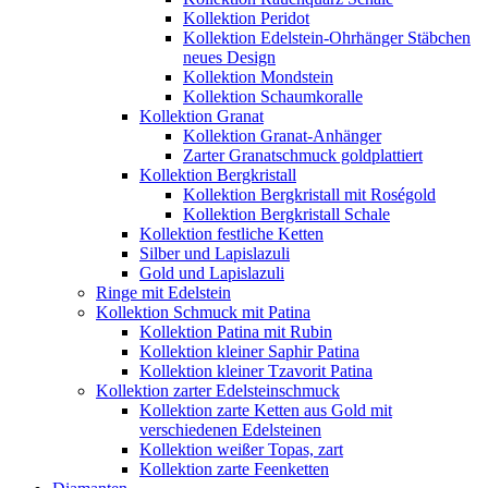
Kollektion Peridot
Kollektion Edelstein-Ohrhänger Stäbchen
neues Design
Kollektion Mondstein
Kollektion Schaumkoralle
Kollektion Granat
Kollektion Granat-Anhänger
Zarter Granatschmuck goldplattiert
Kollektion Bergkristall
Kollektion Bergkristall mit Roségold
Kollektion Bergkristall Schale
Kollektion festliche Ketten
Silber und Lapislazuli
Gold und Lapislazuli
Ringe mit Edelstein
Kollektion Schmuck mit Patina
Kollektion Patina mit Rubin
Kollektion kleiner Saphir Patina
Kollektion kleiner Tzavorit Patina
Kollektion zarter Edelsteinschmuck
Kollektion zarte Ketten aus Gold mit
verschiedenen Edelsteinen
Kollektion weißer Topas, zart
Kollektion zarte Feenketten