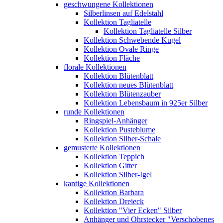
geschwungene Kollektionen
Silberlinsen auf Edelstahl
Kollektion Tagliatelle
Kollektion Tagliatelle Silber
Kollektion Schwebende Kugel
Kollektion Ovale Ringe
Kollektion Fläche
florale Kollektionen
Kollektion Blütenblatt
Kollektion neues Blütenblatt
Kollektion Blütenzauber
Kollektion Lebensbaum in 925er Silber
runde Kollektionen
Ringspiel-Anhänger
Kollektion Pusteblume
Kollektion Silber-Schale
gemusterte Kollektionen
Kollektion Teppich
Kollektion Gitter
Kollektion Silber-Igel
kantige Kollektionen
Kollektion Barbara
Kollektion Dreieck
Kollektion "Vier Ecken" Silber
Anhänger und Ohrstecker "Verschobenes