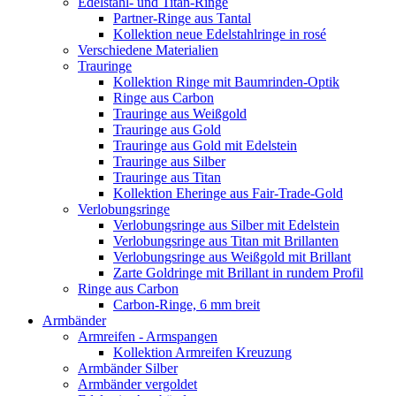
Edelstahl- und Titan-Ringe
Partner-Ringe aus Tantal
Kollektion neue Edelstahlringe in rosé
Verschiedene Materialien
Trauringe
Kollektion Ringe mit Baumrinden-Optik
Ringe aus Carbon
Trauringe aus Weißgold
Trauringe aus Gold
Trauringe aus Gold mit Edelstein
Trauringe aus Silber
Trauringe aus Titan
Kollektion Eheringe aus Fair-Trade-Gold
Verlobungsringe
Verlobungsringe aus Silber mit Edelstein
Verlobungsringe aus Titan mit Brillanten
Verlobungsringe aus Weißgold mit Brillant
Zarte Goldringe mit Brillant in rundem Profil
Ringe aus Carbon
Carbon-Ringe, 6 mm breit
Armbänder
Armreifen - Armspangen
Kollektion Armreifen Kreuzung
Armbänder Silber
Armbänder vergoldet