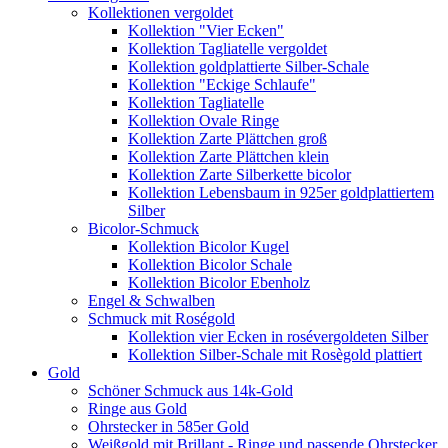
Kollektionen vergoldet
Kollektion "Vier Ecken"
Kollektion Tagliatelle vergoldet
Kollektion goldplattierte Silber-Schale
Kollektion "Eckige Schlaufe"
Kollektion Tagliatelle
Kollektion Ovale Ringe
Kollektion Zarte Plättchen groß
Kollektion Zarte Plättchen klein
Kollektion Zarte Silberkette bicolor
Kollektion Lebensbaum in 925er goldplattiertem
Silber
Bicolor-Schmuck
Kollektion Bicolor Kugel
Kollektion Bicolor Schale
Kollektion Bicolor Ebenholz
Engel & Schwalben
Schmuck mit Roségold
Kollektion vier Ecken in rosévergoldeten Silber
Kollektion Silber-Schale mit Rosègold plattiert
Gold
Schöner Schmuck aus 14k-Gold
Ringe aus Gold
Ohrstecker in 585er Gold
Weißgold mit Brillant - Ringe und passende Ohrstecker