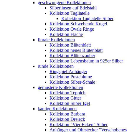
geschwungene Kollektionen
Silberlinsen auf Edelstahl
Kollektion Tagliatelle
Kollektion Tagliatelle Silber
Kollektion Schwebende Kugel
Kollektion Ovale Ringe
Kollektion Fläche
florale Kollektionen
Kollektion Blütenblatt
Kollektion neues Blütenblatt
Kollektion Blütenzauber
Kollektion Lebensbaum in 925er Silber
runde Kollektionen
Ringspiel-Anhänger
Kollektion Pusteblume
Kollektion Silber-Schale
gemusterte Kollektionen
Kollektion Teppich
Kollektion Gitter
Kollektion Silber-Igel
kantige Kollektionen
Kollektion Barbara
Kollektion Dreieck
Kollektion "Vier Ecken" Silber
Anhänger und Ohrstecker "Verschobenes