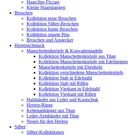
Haarclips Ficcare
Kleine Haarspangen
Broschen
Kollektion neue Broschen
Kollektion Silber-Broschen
Kollektion bunte Broschen
Kollektion smarte Pins
Broschen und Anstecker
Herrenschmuck
Manschettenknöpfe & Krawattennadeln
Kollektion Manschettenknöpfe aus Titan
Kollektion Manschettenknöpfe mit Edelsteinen
Manschettenknöpfe mit Ebenholz
Kollektion verschiedene Manschettenknöpfe
Kollektion Stab in Edelstahl
Kollektion Stab mit Rillen
Kollektion Vierkant in Edelstahl
Kollektion Vierkant mit Rillen
Halsbänder aus Leder und Kautschuk
Herren-Ringe
Kettenanhänger aus Titan
Leder-Armbänder mit Titan
Neues für den Herren
Silber
Silber-Kollektionen