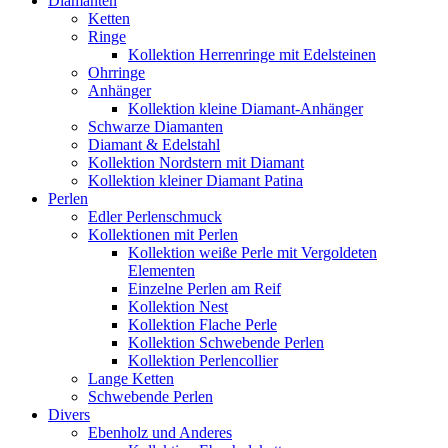
Diamanten
Ketten
Ringe
Kollektion Herrenringe mit Edelsteinen
Ohrringe
Anhänger
Kollektion kleine Diamant-Anhänger
Schwarze Diamanten
Diamant & Edelstahl
Kollektion Nordstern mit Diamant
Kollektion kleiner Diamant Patina
Perlen
Edler Perlenschmuck
Kollektionen mit Perlen
Kollektion weiße Perle mit Vergoldeten
Elementen
Einzelne Perlen am Reif
Kollektion Nest
Kollektion Flache Perle
Kollektion Schwebende Perlen
Kollektion Perlencollier
Lange Ketten
Schwebende Perlen
Divers
Ebenholz und Anderes