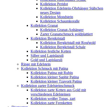
Kollektion Peridot
Kollektion Edelstein-Ohrhänger Stäbchen
neues Design
Kollektion Mondstein
Kollektion Schaumkoralle
Kollektion Granat
Kollektion Granat-Anhänger
Zarter Granatschmuck goldplattiert
Kollektion Bergkristall
Kollektion Bergkristall mit Roségold
Kollektion Bergkristall Schale
Kollektion festliche Ketten
Silber und Lapislazuli
Gold und Lapislazuli
Ringe mit Edelstein
Kollektion Schmuck mit Patina
Kollektion Patina mit Rubin
Kollektion kleiner Saphir Patina
Kollektion kleiner Tzavorit Patina
Kollektion zarter Edelsteinschmuck
Kollektion zarte Ketten aus Gold mit
verschiedenen Edelsteinen
Kollektion weißer Topas, zart
Kollektion zarte Feenketten