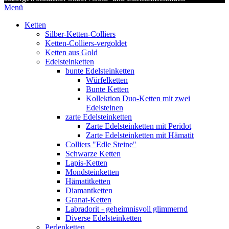
Menü
Ketten
Silber-Ketten-Colliers
Ketten-Colliers-vergoldet
Ketten aus Gold
Edelsteinketten
bunte Edelsteinketten
Würfelketten
Bunte Ketten
Kollektion Duo-Ketten mit zwei
Edelsteinen
zarte Edelsteinketten
Zarte Edelsteinketten mit Peridot
Zarte Edelsteinketten mit Hämatit
Colliers "Edle Steine"
Schwarze Ketten
Lapis-Ketten
Mondsteinketten
Hämatitketten
Diamantketten
Granat-Ketten
Labradorit - geheimnisvoll glimmernd
Diverse Edelsteinketten
Perlenketten