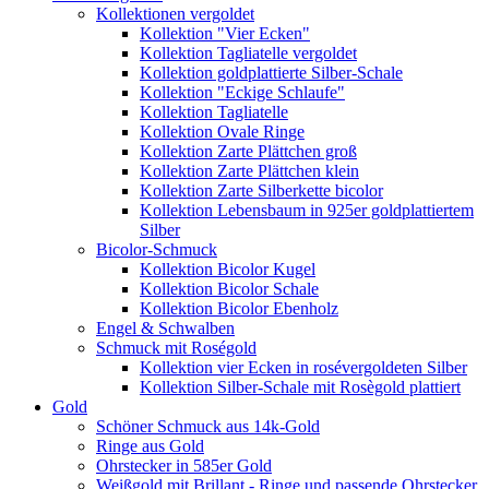
Kollektionen vergoldet
Kollektion "Vier Ecken"
Kollektion Tagliatelle vergoldet
Kollektion goldplattierte Silber-Schale
Kollektion "Eckige Schlaufe"
Kollektion Tagliatelle
Kollektion Ovale Ringe
Kollektion Zarte Plättchen groß
Kollektion Zarte Plättchen klein
Kollektion Zarte Silberkette bicolor
Kollektion Lebensbaum in 925er goldplattiertem
Silber
Bicolor-Schmuck
Kollektion Bicolor Kugel
Kollektion Bicolor Schale
Kollektion Bicolor Ebenholz
Engel & Schwalben
Schmuck mit Roségold
Kollektion vier Ecken in rosévergoldeten Silber
Kollektion Silber-Schale mit Rosègold plattiert
Gold
Schöner Schmuck aus 14k-Gold
Ringe aus Gold
Ohrstecker in 585er Gold
Weißgold mit Brillant - Ringe und passende Ohrstecker