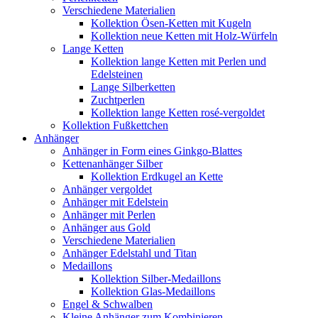
Verschiedene Materialien
Kollektion Ösen-Ketten mit Kugeln
Kollektion neue Ketten mit Holz-Würfeln
Lange Ketten
Kollektion lange Ketten mit Perlen und
Edelsteinen
Lange Silberketten
Zuchtperlen
Kollektion lange Ketten rosé-vergoldet
Kollektion Fußkettchen
Anhänger
Anhänger in Form eines Ginkgo-Blattes
Kettenanhänger Silber
Kollektion Erdkugel an Kette
Anhänger vergoldet
Anhänger mit Edelstein
Anhänger mit Perlen
Anhänger aus Gold
Verschiedene Materialien
Anhänger Edelstahl und Titan
Medaillons
Kollektion Silber-Medaillons
Kollektion Glas-Medaillons
Engel & Schwalben
Kleine Anhänger zum Kombinieren