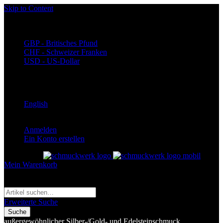
Skip to Content
Währung
EUR - Euro
GBP - Britisches Pfund
CHF - Schweizer Franken
USD - US-Dollar
Language
Deutsch
English
Anmelden
Ein Konto erstellen
Toggle Nav
Mein Warenkorb
Suche
Suche
Erweiterte Suche
Suche
außergewöhnlicher Silber-/Gold- und Edelsteinschmuck