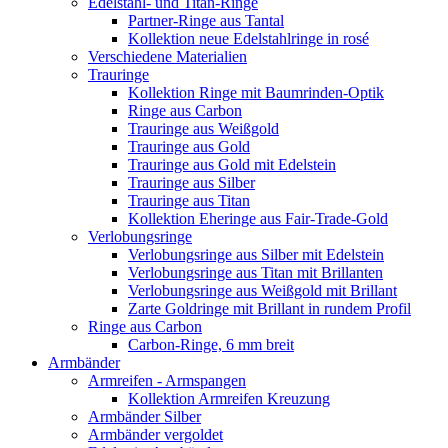
Edelstahl- und Titan-Ringe
Partner-Ringe aus Tantal
Kollektion neue Edelstahlringe in rosé
Verschiedene Materialien
Trauringe
Kollektion Ringe mit Baumrinden-Optik
Ringe aus Carbon
Trauringe aus Weißgold
Trauringe aus Gold
Trauringe aus Gold mit Edelstein
Trauringe aus Silber
Trauringe aus Titan
Kollektion Eheringe aus Fair-Trade-Gold
Verlobungsringe
Verlobungsringe aus Silber mit Edelstein
Verlobungsringe aus Titan mit Brillanten
Verlobungsringe aus Weißgold mit Brillant
Zarte Goldringe mit Brillant in rundem Profil
Ringe aus Carbon
Carbon-Ringe, 6 mm breit
Armbänder
Armreifen - Armspangen
Kollektion Armreifen Kreuzung
Armbänder Silber
Armbänder vergoldet