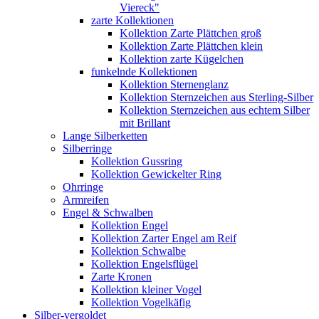
Viereck"
zarte Kollektionen
Kollektion Zarte Plättchen groß
Kollektion Zarte Plättchen klein
Kollektion zarte Kügelchen
funkelnde Kollektionen
Kollektion Sternenglanz
Kollektion Sternzeichen aus Sterling-Silber
Kollektion Sternzeichen aus echtem Silber
mit Brillant
Lange Silberketten
Silberringe
Kollektion Gussring
Kollektion Gewickelter Ring
Ohrringe
Armreifen
Engel & Schwalben
Kollektion Engel
Kollektion Zarter Engel am Reif
Kollektion Schwalbe
Kollektion Engelsflügel
Zarte Kronen
Kollektion kleiner Vogel
Kollektion Vogelkäfig
Silber-vergoldet