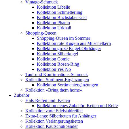
Vintage-Schmuck
Kollektion Libelle
Kollektion Schmetterling
Kollektion Buchstabensalat
Kollektion Pharao
Kollektion Urknall
Shopping-Queen
Shopping-Queen im Sommer
Kollektion rote Kugeln aus Muschelkern
Kollektion große Kugel-Ohrhänger
Kollektion Silberkugel
Kollektion Comic
Kollektion Rosen-Ring
Kollektion Yes-No
Tauf-und Konfirmations-Schmuck
Kollektion Sortiment-Ergänzungen
Kollektion Sortimentergänzungen
Kollektion «Bring them home»
Zubehör
Hals-Reifen und -Ketten
Kollektion neues Zubehör: Ketten und Reife
Kollektion zarte Edelstahlreifen
Extra-Lange Silberketten für Anhänger
Kollektion Verlängerungsketten
Kollektion Kautschukbänder