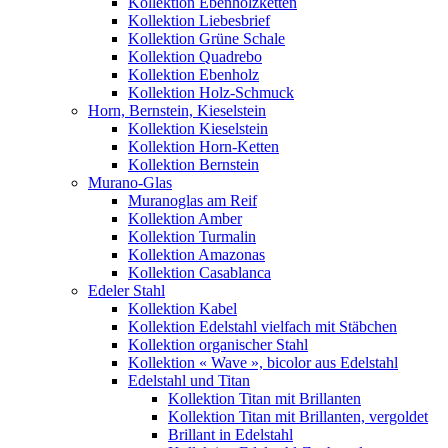
Kollektion Ebenholzketten
Kollektion Liebesbrief
Kollektion Grüne Schale
Kollektion Quadrebo
Kollektion Ebenholz
Kollektion Holz-Schmuck
Horn, Bernstein, Kieselstein
Kollektion Kieselstein
Kollektion Horn-Ketten
Kollektion Bernstein
Murano-Glas
Muranoglas am Reif
Kollektion Amber
Kollektion Turmalin
Kollektion Amazonas
Kollektion Casablanca
Edeler Stahl
Kollektion Kabel
Kollektion Edelstahl vielfach mit Stäbchen
Kollektion organischer Stahl
Kollektion « Wave », bicolor aus Edelstahl
Edelstahl und Titan
Kollektion Titan mit Brillanten
Kollektion Titan mit Brillanten, vergoldet
Brillant in Edelstahl