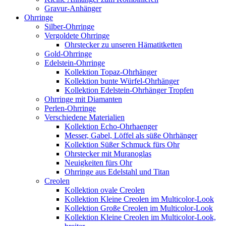
Gravur-Anhänger
Ohrringe
Silber-Ohrringe
Vergoldete Ohrringe
Ohrstecker zu unseren Hämatitketten
Gold-Ohrringe
Edelstein-Ohrringe
Kollektion Topaz-Ohrhänger
Kollektion bunte Würfel-Ohrhänger
Kollektion Edelstein-Ohrhänger Tropfen
Ohrringe mit Diamanten
Perlen-Ohrringe
Verschiedene Materialien
Kollektion Echo-Ohrhaenger
Messer, Gabel, Löffel als süße Ohrhänger
Kollektion Süßer Schmuck fürs Ohr
Ohrstecker mit Muranoglas
Neuigkeiten fürs Ohr
Ohrringe aus Edelstahl und Titan
Creolen
Kollektion ovale Creolen
Kollektion Kleine Creolen im Multicolor-Look
Kollektion Große Creolen im Multicolor-Look
Kollektion Kleine Creolen im Multicolor-Look,