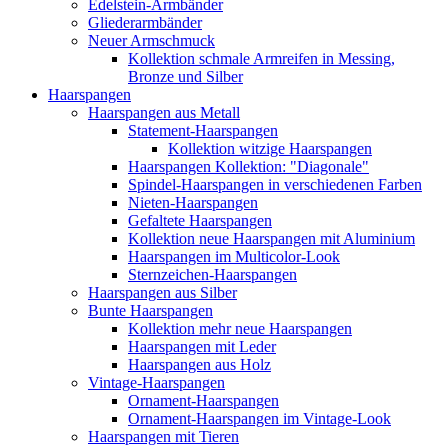
Edelstein-Armbänder
Gliederarmbänder
Neuer Armschmuck
Kollektion schmale Armreifen in Messing,
Bronze und Silber
Haarspangen
Haarspangen aus Metall
Statement-Haarspangen
Kollektion witzige Haarspangen
Haarspangen Kollektion: "Diagonale"
Spindel-Haarspangen in verschiedenen Farben
Nieten-Haarspangen
Gefaltete Haarspangen
Kollektion neue Haarspangen mit Aluminium
Haarspangen im Multicolor-Look
Sternzeichen-Haarspangen
Haarspangen aus Silber
Bunte Haarspangen
Kollektion mehr neue Haarspangen
Haarspangen mit Leder
Haarspangen aus Holz
Vintage-Haarspangen
Ornament-Haarspangen
Ornament-Haarspangen im Vintage-Look
Haarspangen mit Tieren