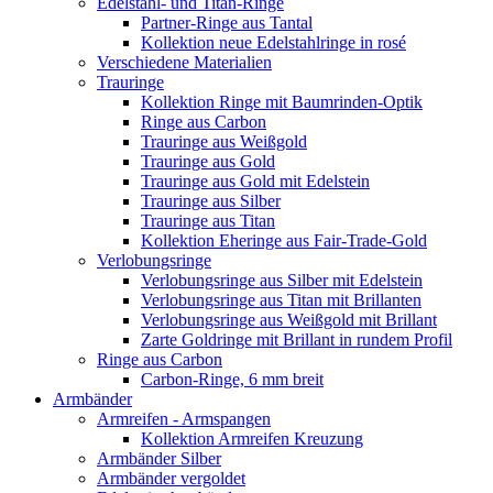
Edelstahl- und Titan-Ringe
Partner-Ringe aus Tantal
Kollektion neue Edelstahlringe in rosé
Verschiedene Materialien
Trauringe
Kollektion Ringe mit Baumrinden-Optik
Ringe aus Carbon
Trauringe aus Weißgold
Trauringe aus Gold
Trauringe aus Gold mit Edelstein
Trauringe aus Silber
Trauringe aus Titan
Kollektion Eheringe aus Fair-Trade-Gold
Verlobungsringe
Verlobungsringe aus Silber mit Edelstein
Verlobungsringe aus Titan mit Brillanten
Verlobungsringe aus Weißgold mit Brillant
Zarte Goldringe mit Brillant in rundem Profil
Ringe aus Carbon
Carbon-Ringe, 6 mm breit
Armbänder
Armreifen - Armspangen
Kollektion Armreifen Kreuzung
Armbänder Silber
Armbänder vergoldet