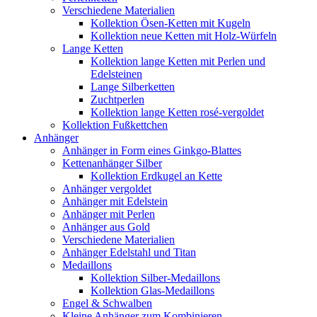
Verschiedene Materialien
Kollektion Ösen-Ketten mit Kugeln
Kollektion neue Ketten mit Holz-Würfeln
Lange Ketten
Kollektion lange Ketten mit Perlen und
Edelsteinen
Lange Silberketten
Zuchtperlen
Kollektion lange Ketten rosé-vergoldet
Kollektion Fußkettchen
Anhänger
Anhänger in Form eines Ginkgo-Blattes
Kettenanhänger Silber
Kollektion Erdkugel an Kette
Anhänger vergoldet
Anhänger mit Edelstein
Anhänger mit Perlen
Anhänger aus Gold
Verschiedene Materialien
Anhänger Edelstahl und Titan
Medaillons
Kollektion Silber-Medaillons
Kollektion Glas-Medaillons
Engel & Schwalben
Kleine Anhänger zum Kombinieren