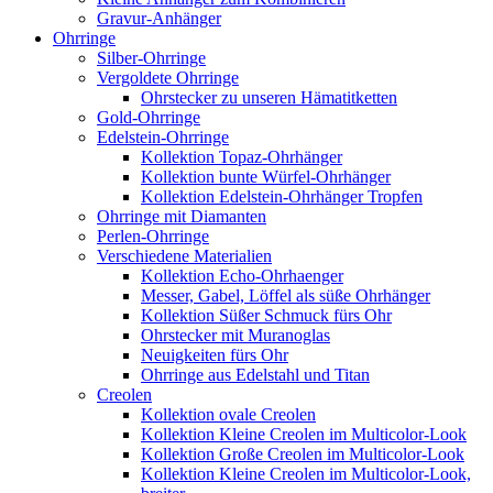
Gravur-Anhänger
Ohrringe
Silber-Ohrringe
Vergoldete Ohrringe
Ohrstecker zu unseren Hämatitketten
Gold-Ohrringe
Edelstein-Ohrringe
Kollektion Topaz-Ohrhänger
Kollektion bunte Würfel-Ohrhänger
Kollektion Edelstein-Ohrhänger Tropfen
Ohrringe mit Diamanten
Perlen-Ohrringe
Verschiedene Materialien
Kollektion Echo-Ohrhaenger
Messer, Gabel, Löffel als süße Ohrhänger
Kollektion Süßer Schmuck fürs Ohr
Ohrstecker mit Muranoglas
Neuigkeiten fürs Ohr
Ohrringe aus Edelstahl und Titan
Creolen
Kollektion ovale Creolen
Kollektion Kleine Creolen im Multicolor-Look
Kollektion Große Creolen im Multicolor-Look
Kollektion Kleine Creolen im Multicolor-Look,