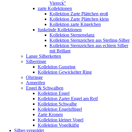
Viereck"
zarte Kollektionen
Kollektion Zarte Plättchen groß
Kollektion Zarte Plättchen klein
Kollektion zarte Kügelchen
funkelnde Kollektionen
Kollektion Sternenglanz
Kollektion Sternzeichen aus Sterling-Silber
Kollektion Sternzeichen aus echtem Silber
mit Brillant
Lange Silberketten
Silberringe
Kollektion Gussring
Kollektion Gewickelter Ring
Ohrringe
Armreifen
Engel & Schwalben
Kollektion Engel
Kollektion Zarter Engel am Reif
Kollektion Schwalbe
Kollektion Engelsflügel
Zarte Kronen
Kollektion kleiner Vogel
Kollektion Vogelkäfig
Silber-vergoldet