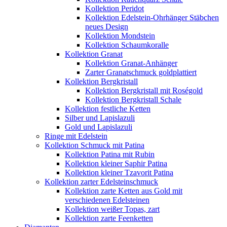
Kollektion Peridot
Kollektion Edelstein-Ohrhänger Stäbchen
neues Design
Kollektion Mondstein
Kollektion Schaumkoralle
Kollektion Granat
Kollektion Granat-Anhänger
Zarter Granatschmuck goldplattiert
Kollektion Bergkristall
Kollektion Bergkristall mit Roségold
Kollektion Bergkristall Schale
Kollektion festliche Ketten
Silber und Lapislazuli
Gold und Lapislazuli
Ringe mit Edelstein
Kollektion Schmuck mit Patina
Kollektion Patina mit Rubin
Kollektion kleiner Saphir Patina
Kollektion kleiner Tzavorit Patina
Kollektion zarter Edelsteinschmuck
Kollektion zarte Ketten aus Gold mit
verschiedenen Edelsteinen
Kollektion weißer Topas, zart
Kollektion zarte Feenketten