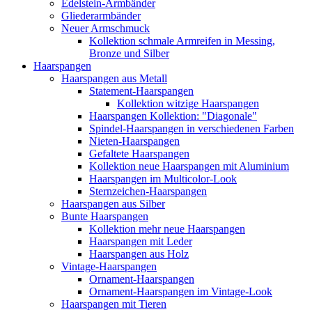
Edelstein-Armbänder
Gliederarmbänder
Neuer Armschmuck
Kollektion schmale Armreifen in Messing,
Bronze und Silber
Haarspangen
Haarspangen aus Metall
Statement-Haarspangen
Kollektion witzige Haarspangen
Haarspangen Kollektion: "Diagonale"
Spindel-Haarspangen in verschiedenen Farben
Nieten-Haarspangen
Gefaltete Haarspangen
Kollektion neue Haarspangen mit Aluminium
Haarspangen im Multicolor-Look
Sternzeichen-Haarspangen
Haarspangen aus Silber
Bunte Haarspangen
Kollektion mehr neue Haarspangen
Haarspangen mit Leder
Haarspangen aus Holz
Vintage-Haarspangen
Ornament-Haarspangen
Ornament-Haarspangen im Vintage-Look
Haarspangen mit Tieren