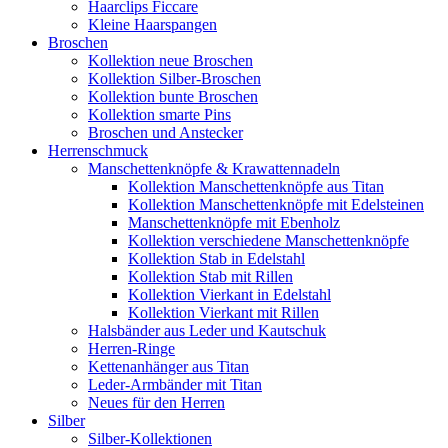
Haarclips Ficcare
Kleine Haarspangen
Broschen
Kollektion neue Broschen
Kollektion Silber-Broschen
Kollektion bunte Broschen
Kollektion smarte Pins
Broschen und Anstecker
Herrenschmuck
Manschettenknöpfe & Krawattennadeln
Kollektion Manschettenknöpfe aus Titan
Kollektion Manschettenknöpfe mit Edelsteinen
Manschettenknöpfe mit Ebenholz
Kollektion verschiedene Manschettenknöpfe
Kollektion Stab in Edelstahl
Kollektion Stab mit Rillen
Kollektion Vierkant in Edelstahl
Kollektion Vierkant mit Rillen
Halsbänder aus Leder und Kautschuk
Herren-Ringe
Kettenanhänger aus Titan
Leder-Armbänder mit Titan
Neues für den Herren
Silber
Silber-Kollektionen