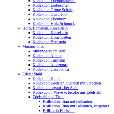
Kollektion Ebenholzketten
Kollektion Liebesbrief
Kollektion Grüne Schale
Kollektion Quadrebo
Kollektion Ebenholz
Kollektion Holz-Schmuck
Horn, Bernstein, Kieselstein
Kollektion Kieselstein
Kollektion Horn-Ketten
Kollektion Bernstein
Murano-Glas
Muranoglas am Reif
Kollektion Amber
Kollektion Turmalin
Kollektion Amazonas
Kollektion Casablanca
Edeler Stahl
Kollektion Kabel
Kollektion Edelstahl vielfach mit Stäbchen
Kollektion organischer Stahl
Kollektion « Wave », bicolor aus Edelstahl
Edelstahl und Titan
Kollektion Titan mit Brillanten
Kollektion Titan mit Brillanten, vergoldet
Brillant in Edelstahl