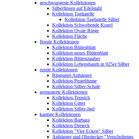
geschwungene Kollektionen
Silberlinsen auf Edelstahl
Kollektion Tagliatelle
Kollektion Tagliatelle Silber
Kollektion Schwebende Kugel
Kollektion Ovale Ringe
Kollektion Fläche
florale Kollektionen
Kollektion Blütenblatt
Kollektion neues Blütenblatt
Kollektion Blütenzauber
Kollektion Lebensbaum in 925er Silber
runde Kollektionen
Ringspiel-Anhänger
Kollektion Pusteblume
Kollektion Silber-Schale
gemusterte Kollektionen
Kollektion Teppich
Kollektion Gitter
Kollektion Silber-Igel
kantige Kollektionen
Kollektion Barbara
Kollektion Dreieck
Kollektion "Vier Ecken" Silber
Anhänger und Ohrstecker "Verschobenes