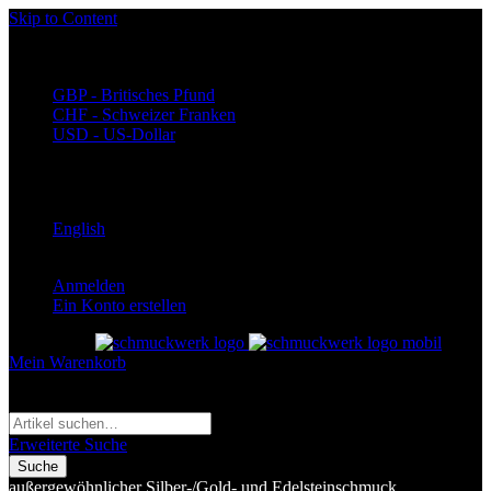
Skip to Content
Währung
EUR - Euro
GBP - Britisches Pfund
CHF - Schweizer Franken
USD - US-Dollar
Language
Deutsch
English
Anmelden
Ein Konto erstellen
Toggle Nav
Mein Warenkorb
Suche
Suche
Erweiterte Suche
Suche
außergewöhnlicher Silber-/Gold- und Edelsteinschmuck