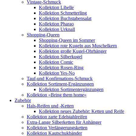
Vintage-Schmuck
Kollektion Libelle
Kollektion Schmetterling
Kollektion Buchstabensalat
Kollektion Pharao
Kollektion Urknall
Shopping-Queen
Shopping-Queen im Sommer
Kollektion rote Kugeln aus Muschelkern
Kollektion große Kugel-Ohrhänger
Kollektion Silberkugel
Kollektion Comic
Kollektion Rosen-Ring
Kollektion Yes-No
Tauf-und Konfirmations-Schmuck
Kollektion Sortiment-Ergänzungen
Kollektion Sortimentergänzungen
Kollektion «Bring them home»
Zubehör
Hals-Reifen und -Ketten
Kollektion neues Zubehör: Ketten und Reife
Kollektion zarte Edelstahlreifen
Extra-Lange Silberketten für Anhänger
Kollektion Verlängerungsketten
Kollektion Kautschukbänder