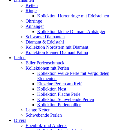
Diamanten
Ketten
Ringe
Kollektion Herrenringe mit Edelsteinen
Ohrringe
Anhänger
Kollektion kleine Diamant-Anhänger
Schwarze Diamanten
Diamant & Edelstahl
Kollektion Nordstern mit Diamant
Kollektion kleiner Diamant Patina
Perlen
Edler Perlenschmuck
Kollektionen mit Perlen
Kollektion weiße Perle mit Vergoldeten
Elementen
Einzelne Perlen am Reif
Kollektion Nest
Kollektion Flache Perle
Kollektion Schwebende Perlen
Kollektion Perlencollier
Lange Ketten
Schwebende Perlen
Divers
Ebenholz und Anderes