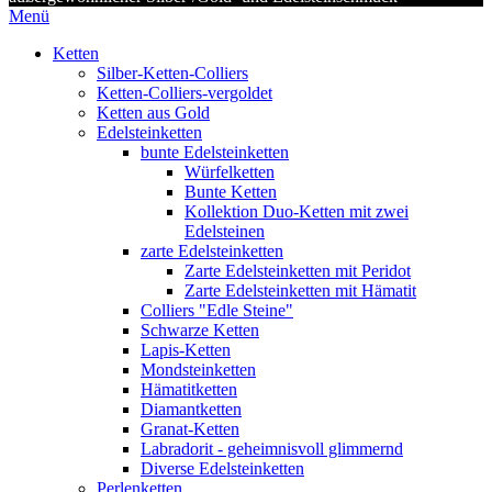
Menü
Ketten
Silber-Ketten-Colliers
Ketten-Colliers-vergoldet
Ketten aus Gold
Edelsteinketten
bunte Edelsteinketten
Würfelketten
Bunte Ketten
Kollektion Duo-Ketten mit zwei
Edelsteinen
zarte Edelsteinketten
Zarte Edelsteinketten mit Peridot
Zarte Edelsteinketten mit Hämatit
Colliers "Edle Steine"
Schwarze Ketten
Lapis-Ketten
Mondsteinketten
Hämatitketten
Diamantketten
Granat-Ketten
Labradorit - geheimnisvoll glimmernd
Diverse Edelsteinketten
Perlenketten