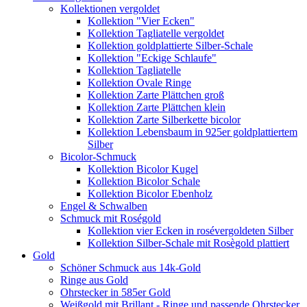
Kollektionen vergoldet
Kollektion "Vier Ecken"
Kollektion Tagliatelle vergoldet
Kollektion goldplattierte Silber-Schale
Kollektion "Eckige Schlaufe"
Kollektion Tagliatelle
Kollektion Ovale Ringe
Kollektion Zarte Plättchen groß
Kollektion Zarte Plättchen klein
Kollektion Zarte Silberkette bicolor
Kollektion Lebensbaum in 925er goldplattiertem
Silber
Bicolor-Schmuck
Kollektion Bicolor Kugel
Kollektion Bicolor Schale
Kollektion Bicolor Ebenholz
Engel & Schwalben
Schmuck mit Roségold
Kollektion vier Ecken in rosévergoldeten Silber
Kollektion Silber-Schale mit Rosègold plattiert
Gold
Schöner Schmuck aus 14k-Gold
Ringe aus Gold
Ohrstecker in 585er Gold
Weißgold mit Brillant - Ringe und passende Ohrstecker