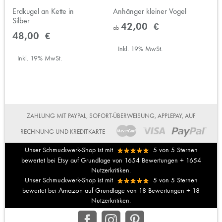
Erdkugel an Kette in
Anhänger kleiner Vogel
Silber
42,00 €
ab
48,00 €
Inkl. 19% MwSt.
Inkl. 19% MwSt.
ZAHLUNG MIT PAYPAL, SOFORT-ÜBERWEISUNG, APPLEPAY, AUF
RECHNUNG UND KREDITKARTE
Unser Schmuckwerk-Shop ist mit
5
von
5
Sternen
Etsy
bewertet bei
auf Grundlage von
1654
Bewertungen +
1654
Nutzerkritiken.
Unser Schmuckwerk-Shop ist mit
5
von
5
Sternen
Amazon
bewertet bei
auf Grundlage von
18
Bewertungen +
18
Nutzerkritiken.