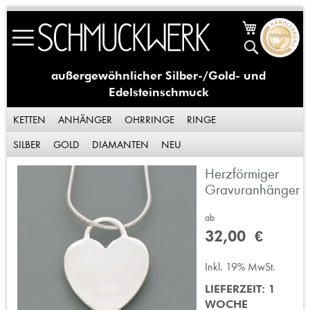
Skip
Mein Waren
to
Suche
Content
außergewöhnlicher Silber-/Gold- und
Edelsteinschmuck
KETTEN
ANHÄNGER
OHRRINGE
RINGE
SILBER
GOLD
DIAMANTEN
NEU
Herzförmiger
Zum
Ende
Gravuranhänger
der
Bildergalerie
ab
springen
32,00 €
Inkl. 19% MwSt.
LIEFERZEIT: 1
WOCHE