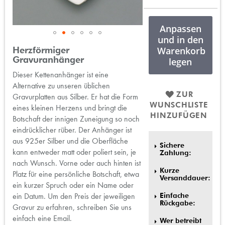
Anpassen
und in den
Zum
Herzförmiger
Warenkorb
Anfang
Gravuranhänger
legen
der
Dieser Kettenanhänger ist eine
Bildergalerie
Alternative zu unseren üblichen
springen
ZUR
Gravurplatten aus Silber. Er hat die Form
WUNSCHLISTE
eines kleinen Herzens und bringt die
HINZUFÜGEN
Botschaft der innigen Zuneigung so noch
eindrücklicher rüber. Der Anhänger ist
aus 925er Silber und die Oberfläche
Sichere
kann entweder matt oder poliert sein, je
Zahlung:
nach Wunsch. Vorne oder auch hinten ist
Kurze
Platz für eine persönliche Botschaft, etwa
Versanddauer:
ein kurzer Spruch oder ein Name oder
ein Datum. Um den Preis der jeweiligen
Einfache
Rückgabe:
Gravur zu erfahren, schreiben Sie uns
einfach eine Email.
Wer betreibt