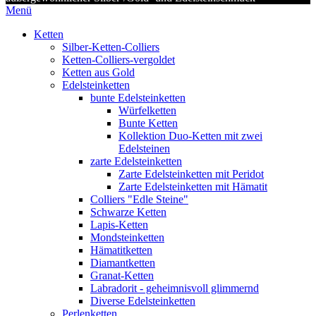
Menü
Ketten
Silber-Ketten-Colliers
Ketten-Colliers-vergoldet
Ketten aus Gold
Edelsteinketten
bunte Edelsteinketten
Würfelketten
Bunte Ketten
Kollektion Duo-Ketten mit zwei
Edelsteinen
zarte Edelsteinketten
Zarte Edelsteinketten mit Peridot
Zarte Edelsteinketten mit Hämatit
Colliers "Edle Steine"
Schwarze Ketten
Lapis-Ketten
Mondsteinketten
Hämatitketten
Diamantketten
Granat-Ketten
Labradorit - geheimnisvoll glimmernd
Diverse Edelsteinketten
Perlenketten