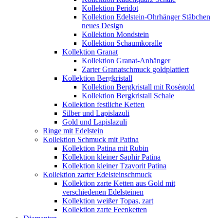
Kollektion Peridot
Kollektion Edelstein-Ohrhänger Stäbchen
neues Design
Kollektion Mondstein
Kollektion Schaumkoralle
Kollektion Granat
Kollektion Granat-Anhänger
Zarter Granatschmuck goldplattiert
Kollektion Bergkristall
Kollektion Bergkristall mit Roségold
Kollektion Bergkristall Schale
Kollektion festliche Ketten
Silber und Lapislazuli
Gold und Lapislazuli
Ringe mit Edelstein
Kollektion Schmuck mit Patina
Kollektion Patina mit Rubin
Kollektion kleiner Saphir Patina
Kollektion kleiner Tzavorit Patina
Kollektion zarter Edelsteinschmuck
Kollektion zarte Ketten aus Gold mit
verschiedenen Edelsteinen
Kollektion weißer Topas, zart
Kollektion zarte Feenketten