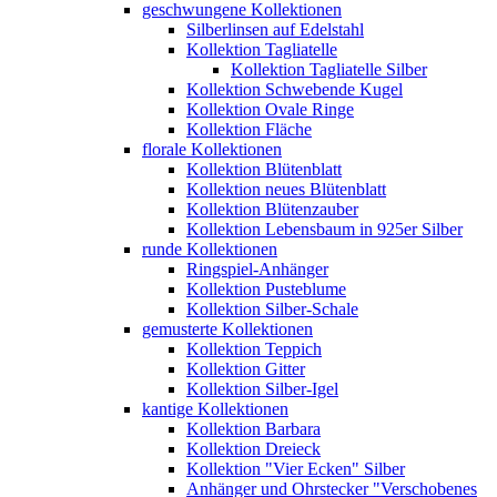
geschwungene Kollektionen
Silberlinsen auf Edelstahl
Kollektion Tagliatelle
Kollektion Tagliatelle Silber
Kollektion Schwebende Kugel
Kollektion Ovale Ringe
Kollektion Fläche
florale Kollektionen
Kollektion Blütenblatt
Kollektion neues Blütenblatt
Kollektion Blütenzauber
Kollektion Lebensbaum in 925er Silber
runde Kollektionen
Ringspiel-Anhänger
Kollektion Pusteblume
Kollektion Silber-Schale
gemusterte Kollektionen
Kollektion Teppich
Kollektion Gitter
Kollektion Silber-Igel
kantige Kollektionen
Kollektion Barbara
Kollektion Dreieck
Kollektion "Vier Ecken" Silber
Anhänger und Ohrstecker "Verschobenes