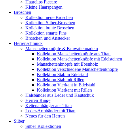
Haarclips Ficcare
Kleine Haarspangen
Broschen
Kollektion neue Broschen
Kollektion Silber-Broschen
Kollektion bunte Broschen
Kollektion smarte Pins
Broschen und Anstecker
Herrenschmuck
Manschettenknöpfe & Krawattennadeln
Kollektion Manschettenknöpfe aus Titan
Kollektion Manschettenknöpfe mit Edelsteinen
Manschettenknöpfe mit Ebenholz
Kollektion verschiedene Manschettenknöpfe
Kollektion Stab in Edelstahl
Kollektion Stab mit Rillen
Kollektion Vierkant in Edelstahl
Kollektion Vierkant mit Rillen
Halsbänder aus Leder und Kautschuk
Herren-Ringe
Kettenanhänger aus Titan
Leder-Armbänder mit Titan
Neues für den Herren
Silber
Silber-Kollektionen