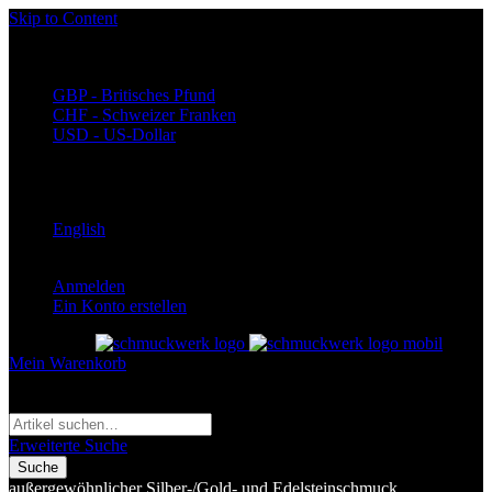
Skip to Content
Währung
EUR - Euro
GBP - Britisches Pfund
CHF - Schweizer Franken
USD - US-Dollar
Language
Deutsch
English
Anmelden
Ein Konto erstellen
Toggle Nav
Mein Warenkorb
Suche
Suche
Erweiterte Suche
Suche
außergewöhnlicher Silber-/Gold- und Edelsteinschmuck