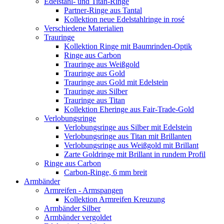
Edelstahl- und Titan-Ringe
Partner-Ringe aus Tantal
Kollektion neue Edelstahlringe in rosé
Verschiedene Materialien
Trauringe
Kollektion Ringe mit Baumrinden-Optik
Ringe aus Carbon
Trauringe aus Weißgold
Trauringe aus Gold
Trauringe aus Gold mit Edelstein
Trauringe aus Silber
Trauringe aus Titan
Kollektion Eheringe aus Fair-Trade-Gold
Verlobungsringe
Verlobungsringe aus Silber mit Edelstein
Verlobungsringe aus Titan mit Brillanten
Verlobungsringe aus Weißgold mit Brillant
Zarte Goldringe mit Brillant in rundem Profil
Ringe aus Carbon
Carbon-Ringe, 6 mm breit
Armbänder
Armreifen - Armspangen
Kollektion Armreifen Kreuzung
Armbänder Silber
Armbänder vergoldet