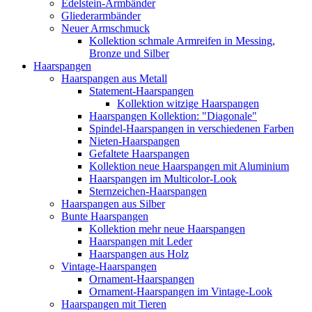
Edelstein-Armbänder
Gliederarmbänder
Neuer Armschmuck
Kollektion schmale Armreifen in Messing,
Bronze und Silber
Haarspangen
Haarspangen aus Metall
Statement-Haarspangen
Kollektion witzige Haarspangen
Haarspangen Kollektion: "Diagonale"
Spindel-Haarspangen in verschiedenen Farben
Nieten-Haarspangen
Gefaltete Haarspangen
Kollektion neue Haarspangen mit Aluminium
Haarspangen im Multicolor-Look
Sternzeichen-Haarspangen
Haarspangen aus Silber
Bunte Haarspangen
Kollektion mehr neue Haarspangen
Haarspangen mit Leder
Haarspangen aus Holz
Vintage-Haarspangen
Ornament-Haarspangen
Ornament-Haarspangen im Vintage-Look
Haarspangen mit Tieren