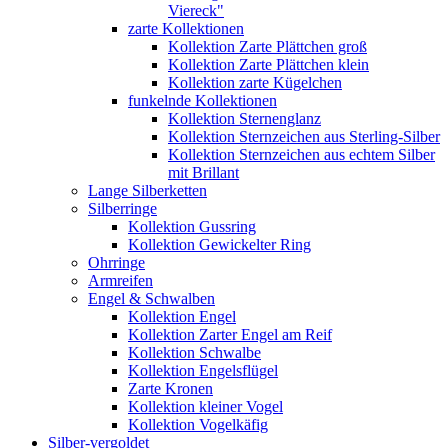
Viereck"
zarte Kollektionen
Kollektion Zarte Plättchen groß
Kollektion Zarte Plättchen klein
Kollektion zarte Kügelchen
funkelnde Kollektionen
Kollektion Sternenglanz
Kollektion Sternzeichen aus Sterling-Silber
Kollektion Sternzeichen aus echtem Silber
mit Brillant
Lange Silberketten
Silberringe
Kollektion Gussring
Kollektion Gewickelter Ring
Ohrringe
Armreifen
Engel & Schwalben
Kollektion Engel
Kollektion Zarter Engel am Reif
Kollektion Schwalbe
Kollektion Engelsflügel
Zarte Kronen
Kollektion kleiner Vogel
Kollektion Vogelkäfig
Silber-vergoldet