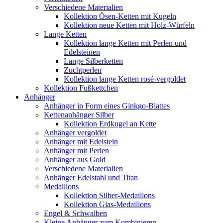
Verschiedene Materialien
Kollektion Ösen-Ketten mit Kugeln
Kollektion neue Ketten mit Holz-Würfeln
Lange Ketten
Kollektion lange Ketten mit Perlen und
Edelsteinen
Lange Silberketten
Zuchtperlen
Kollektion lange Ketten rosé-vergoldet
Kollektion Fußkettchen
Anhänger
Anhänger in Form eines Ginkgo-Blattes
Kettenanhänger Silber
Kollektion Erdkugel an Kette
Anhänger vergoldet
Anhänger mit Edelstein
Anhänger mit Perlen
Anhänger aus Gold
Verschiedene Materialien
Anhänger Edelstahl und Titan
Medaillons
Kollektion Silber-Medaillons
Kollektion Glas-Medaillons
Engel & Schwalben
Kleine Anhänger zum Kombinieren