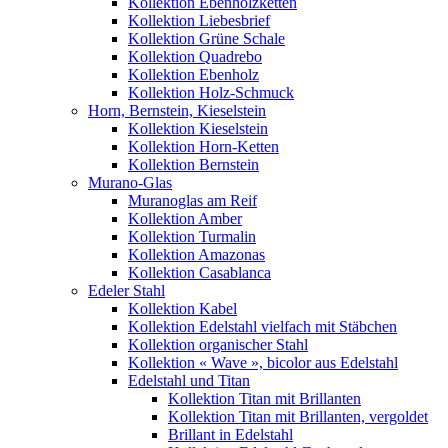
Kollektion Ebenholzketten
Kollektion Liebesbrief
Kollektion Grüne Schale
Kollektion Quadrebo
Kollektion Ebenholz
Kollektion Holz-Schmuck
Horn, Bernstein, Kieselstein
Kollektion Kieselstein
Kollektion Horn-Ketten
Kollektion Bernstein
Murano-Glas
Muranoglas am Reif
Kollektion Amber
Kollektion Turmalin
Kollektion Amazonas
Kollektion Casablanca
Edeler Stahl
Kollektion Kabel
Kollektion Edelstahl vielfach mit Stäbchen
Kollektion organischer Stahl
Kollektion « Wave », bicolor aus Edelstahl
Edelstahl und Titan
Kollektion Titan mit Brillanten
Kollektion Titan mit Brillanten, vergoldet
Brillant in Edelstahl