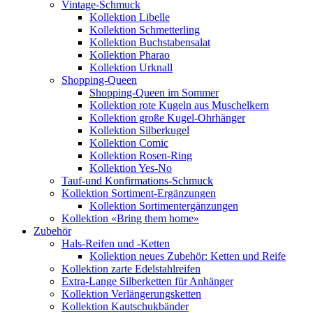
Vintage-Schmuck
Kollektion Libelle
Kollektion Schmetterling
Kollektion Buchstabensalat
Kollektion Pharao
Kollektion Urknall
Shopping-Queen
Shopping-Queen im Sommer
Kollektion rote Kugeln aus Muschelkern
Kollektion große Kugel-Ohrhänger
Kollektion Silberkugel
Kollektion Comic
Kollektion Rosen-Ring
Kollektion Yes-No
Tauf-und Konfirmations-Schmuck
Kollektion Sortiment-Ergänzungen
Kollektion Sortimentergänzungen
Kollektion «Bring them home»
Zubehör
Hals-Reifen und -Ketten
Kollektion neues Zubehör: Ketten und Reife
Kollektion zarte Edelstahlreifen
Extra-Lange Silberketten für Anhänger
Kollektion Verlängerungsketten
Kollektion Kautschukbänder