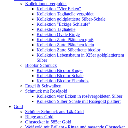
Kollektionen vergoldet
Kollektion "Vier Ecken"
Kollektion Tagliatelle vergoldet
Kollektion goldplattierte Silber-Schale
Kollektion "Eckige Schlaufe"
Kollektion Tagliatelle
Kollektion Ovale Ringe
Kollektion Zarte Plättchen groß
Kollektion Zarte Plättchen klein
Kollektion Zarte Silberkette bicolor
Kollektion Lebensbaum in 925er goldplattiertem
Silber
Bicolor-Schmuck
Kollektion Bicolor Kugel
Kollektion Bicolor Schale
Kollektion Bicolor Ebenholz
Engel & Schwalben
Schmuck mit Roségold
Kollektion vier Ecken in rosévergoldeten Silber
Kollektion Silber-Schale mit Rosègold plattiert
Gold
Schöner Schmuck aus 14k-Gold
Ringe aus Gold
Ohrstecker in 585er Gold
Weißgold mit Brillant - Ringe und passende Ohrstecker