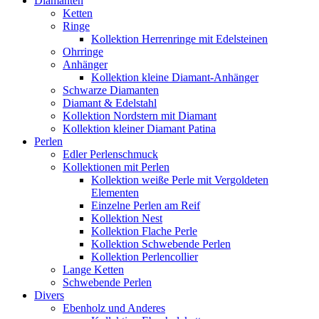
Diamanten
Ketten
Ringe
Kollektion Herrenringe mit Edelsteinen
Ohrringe
Anhänger
Kollektion kleine Diamant-Anhänger
Schwarze Diamanten
Diamant & Edelstahl
Kollektion Nordstern mit Diamant
Kollektion kleiner Diamant Patina
Perlen
Edler Perlenschmuck
Kollektionen mit Perlen
Kollektion weiße Perle mit Vergoldeten
Elementen
Einzelne Perlen am Reif
Kollektion Nest
Kollektion Flache Perle
Kollektion Schwebende Perlen
Kollektion Perlencollier
Lange Ketten
Schwebende Perlen
Divers
Ebenholz und Anderes