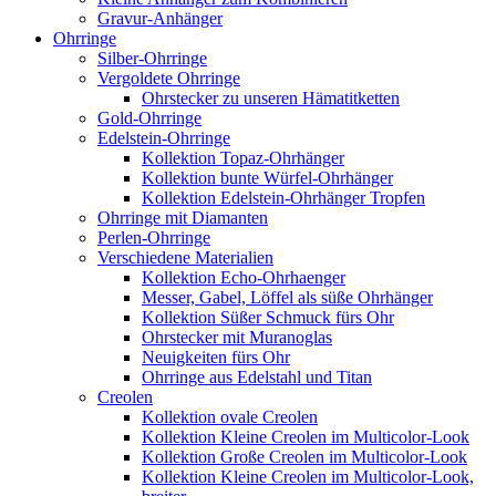
Gravur-Anhänger
Ohrringe
Silber-Ohrringe
Vergoldete Ohrringe
Ohrstecker zu unseren Hämatitketten
Gold-Ohrringe
Edelstein-Ohrringe
Kollektion Topaz-Ohrhänger
Kollektion bunte Würfel-Ohrhänger
Kollektion Edelstein-Ohrhänger Tropfen
Ohrringe mit Diamanten
Perlen-Ohrringe
Verschiedene Materialien
Kollektion Echo-Ohrhaenger
Messer, Gabel, Löffel als süße Ohrhänger
Kollektion Süßer Schmuck fürs Ohr
Ohrstecker mit Muranoglas
Neuigkeiten fürs Ohr
Ohrringe aus Edelstahl und Titan
Creolen
Kollektion ovale Creolen
Kollektion Kleine Creolen im Multicolor-Look
Kollektion Große Creolen im Multicolor-Look
Kollektion Kleine Creolen im Multicolor-Look,