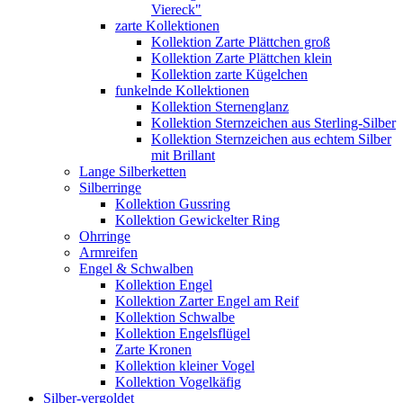
Viereck"
zarte Kollektionen
Kollektion Zarte Plättchen groß
Kollektion Zarte Plättchen klein
Kollektion zarte Kügelchen
funkelnde Kollektionen
Kollektion Sternenglanz
Kollektion Sternzeichen aus Sterling-Silber
Kollektion Sternzeichen aus echtem Silber
mit Brillant
Lange Silberketten
Silberringe
Kollektion Gussring
Kollektion Gewickelter Ring
Ohrringe
Armreifen
Engel & Schwalben
Kollektion Engel
Kollektion Zarter Engel am Reif
Kollektion Schwalbe
Kollektion Engelsflügel
Zarte Kronen
Kollektion kleiner Vogel
Kollektion Vogelkäfig
Silber-vergoldet