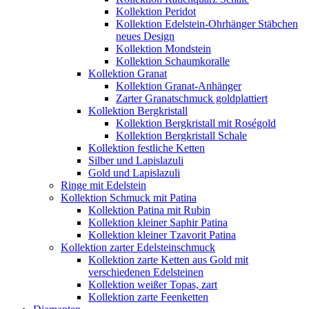
Kollektion Peridot
Kollektion Edelstein-Ohrhänger Stäbchen
neues Design
Kollektion Mondstein
Kollektion Schaumkoralle
Kollektion Granat
Kollektion Granat-Anhänger
Zarter Granatschmuck goldplattiert
Kollektion Bergkristall
Kollektion Bergkristall mit Roségold
Kollektion Bergkristall Schale
Kollektion festliche Ketten
Silber und Lapislazuli
Gold und Lapislazuli
Ringe mit Edelstein
Kollektion Schmuck mit Patina
Kollektion Patina mit Rubin
Kollektion kleiner Saphir Patina
Kollektion kleiner Tzavorit Patina
Kollektion zarter Edelsteinschmuck
Kollektion zarte Ketten aus Gold mit
verschiedenen Edelsteinen
Kollektion weißer Topas, zart
Kollektion zarte Feenketten