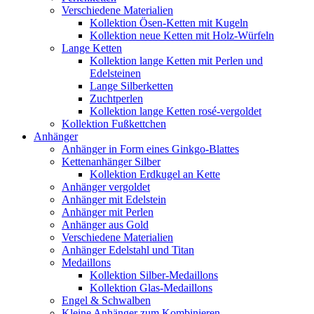
Verschiedene Materialien
Kollektion Ösen-Ketten mit Kugeln
Kollektion neue Ketten mit Holz-Würfeln
Lange Ketten
Kollektion lange Ketten mit Perlen und
Edelsteinen
Lange Silberketten
Zuchtperlen
Kollektion lange Ketten rosé-vergoldet
Kollektion Fußkettchen
Anhänger
Anhänger in Form eines Ginkgo-Blattes
Kettenanhänger Silber
Kollektion Erdkugel an Kette
Anhänger vergoldet
Anhänger mit Edelstein
Anhänger mit Perlen
Anhänger aus Gold
Verschiedene Materialien
Anhänger Edelstahl und Titan
Medaillons
Kollektion Silber-Medaillons
Kollektion Glas-Medaillons
Engel & Schwalben
Kleine Anhänger zum Kombinieren