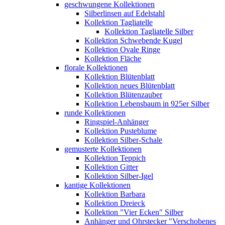
geschwungene Kollektionen
Silberlinsen auf Edelstahl
Kollektion Tagliatelle
Kollektion Tagliatelle Silber
Kollektion Schwebende Kugel
Kollektion Ovale Ringe
Kollektion Fläche
florale Kollektionen
Kollektion Blütenblatt
Kollektion neues Blütenblatt
Kollektion Blütenzauber
Kollektion Lebensbaum in 925er Silber
runde Kollektionen
Ringspiel-Anhänger
Kollektion Pusteblume
Kollektion Silber-Schale
gemusterte Kollektionen
Kollektion Teppich
Kollektion Gitter
Kollektion Silber-Igel
kantige Kollektionen
Kollektion Barbara
Kollektion Dreieck
Kollektion "Vier Ecken" Silber
Anhänger und Ohrstecker "Verschobenes