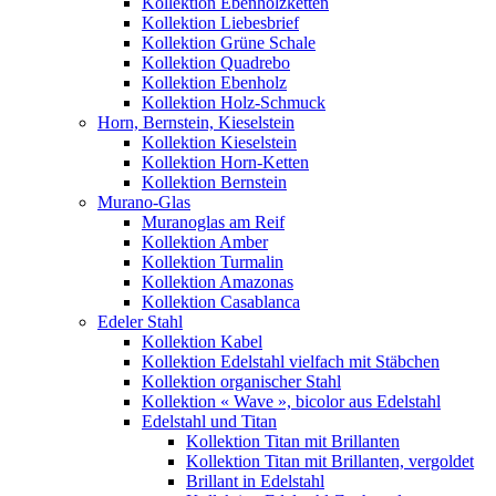
Kollektion Ebenholzketten
Kollektion Liebesbrief
Kollektion Grüne Schale
Kollektion Quadrebo
Kollektion Ebenholz
Kollektion Holz-Schmuck
Horn, Bernstein, Kieselstein
Kollektion Kieselstein
Kollektion Horn-Ketten
Kollektion Bernstein
Murano-Glas
Muranoglas am Reif
Kollektion Amber
Kollektion Turmalin
Kollektion Amazonas
Kollektion Casablanca
Edeler Stahl
Kollektion Kabel
Kollektion Edelstahl vielfach mit Stäbchen
Kollektion organischer Stahl
Kollektion « Wave », bicolor aus Edelstahl
Edelstahl und Titan
Kollektion Titan mit Brillanten
Kollektion Titan mit Brillanten, vergoldet
Brillant in Edelstahl