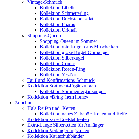
Vintage-Schmuck
Kollektion Libelle
Kollektion Schmetterling
Kollektion Buchstabensalat
Kollektion Pharao
Kollektion Urknall
Shopping-Queen
Shopping-Queen im Sommer
Kollektion rote Kugeln aus Muschelkern
Kollektion große Kugel-Ohrhänger
Kollektion Silberkugel
Kollektion Comic
Kollektion Rosen-Ring
Kollektion Yes-No
Tauf-und Konfirmations-Schmuck
Kollektion Sortiment-Ergänzungen
Kollektion Sortimentergänzungen
Kollektion «Bring them home»
Zubehör
Hals-Reifen und -Ketten
Kollektion neues Zubehör: Ketten und Reife
Kollektion zarte Edelstahlreifen
Extra-Lange Silberketten für Anhänger
Kollektion Verlängerungsketten
Kollektion Kautschukbänder