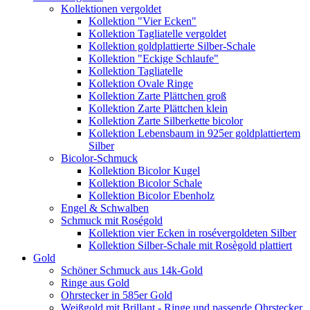
Kollektionen vergoldet
Kollektion "Vier Ecken"
Kollektion Tagliatelle vergoldet
Kollektion goldplattierte Silber-Schale
Kollektion "Eckige Schlaufe"
Kollektion Tagliatelle
Kollektion Ovale Ringe
Kollektion Zarte Plättchen groß
Kollektion Zarte Plättchen klein
Kollektion Zarte Silberkette bicolor
Kollektion Lebensbaum in 925er goldplattiertem
Silber
Bicolor-Schmuck
Kollektion Bicolor Kugel
Kollektion Bicolor Schale
Kollektion Bicolor Ebenholz
Engel & Schwalben
Schmuck mit Roségold
Kollektion vier Ecken in rosévergoldeten Silber
Kollektion Silber-Schale mit Rosègold plattiert
Gold
Schöner Schmuck aus 14k-Gold
Ringe aus Gold
Ohrstecker in 585er Gold
Weißgold mit Brillant - Ringe und passende Ohrstecker