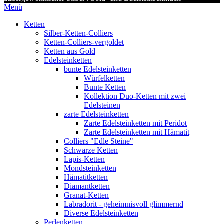
Menü
Ketten
Silber-Ketten-Colliers
Ketten-Colliers-vergoldet
Ketten aus Gold
Edelsteinketten
bunte Edelsteinketten
Würfelketten
Bunte Ketten
Kollektion Duo-Ketten mit zwei
Edelsteinen
zarte Edelsteinketten
Zarte Edelsteinketten mit Peridot
Zarte Edelsteinketten mit Hämatit
Colliers "Edle Steine"
Schwarze Ketten
Lapis-Ketten
Mondsteinketten
Hämatitketten
Diamantketten
Granat-Ketten
Labradorit - geheimnisvoll glimmernd
Diverse Edelsteinketten
Perlenketten