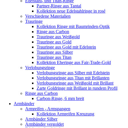
Edelstahl- und Titan-Ringe
Partner-Ringe aus Tantal
Kollektion neue Edelstahlringe in rosé
Verschiedene Materialien
Trauringe
Kollektion Ringe mit Baumrinden-Optik
Ringe aus Carbon
Trauringe aus Weißgold
Trauringe aus Gold
Trauringe aus Gold mit Edelstein
Trauringe aus Silber
Trauringe aus Titan
Kollektion Eheringe aus Fair-Trade-Gold
Verlobungsringe
Verlobungsringe aus Silber mit Edelstein
Verlobungsringe aus Titan mit Brillanten
Verlobungsringe aus Weißgold mit Brillant
Zarte Goldringe mit Brillant in rundem Profil
Ringe aus Carbon
Carbon-Ringe, 6 mm breit
Armbänder
Armreifen - Armspangen
Kollektion Armreifen Kreuzung
Armbänder Silber
Armbänder vergoldet