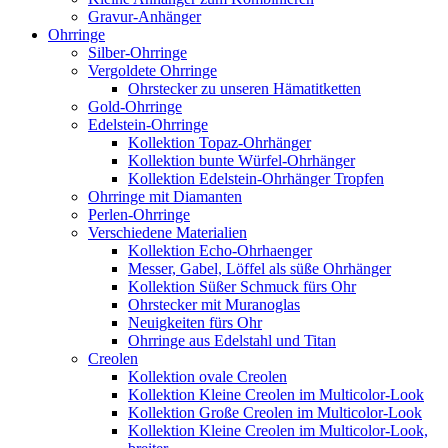
Gravur-Anhänger
Ohrringe
Silber-Ohrringe
Vergoldete Ohrringe
Ohrstecker zu unseren Hämatitketten
Gold-Ohrringe
Edelstein-Ohrringe
Kollektion Topaz-Ohrhänger
Kollektion bunte Würfel-Ohrhänger
Kollektion Edelstein-Ohrhänger Tropfen
Ohrringe mit Diamanten
Perlen-Ohrringe
Verschiedene Materialien
Kollektion Echo-Ohrhaenger
Messer, Gabel, Löffel als süße Ohrhänger
Kollektion Süßer Schmuck fürs Ohr
Ohrstecker mit Muranoglas
Neuigkeiten fürs Ohr
Ohrringe aus Edelstahl und Titan
Creolen
Kollektion ovale Creolen
Kollektion Kleine Creolen im Multicolor-Look
Kollektion Große Creolen im Multicolor-Look
Kollektion Kleine Creolen im Multicolor-Look,