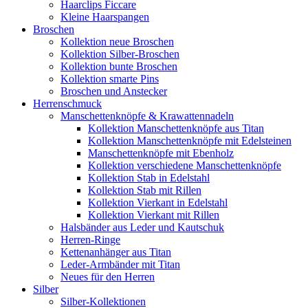
Haarclips Ficcare
Kleine Haarspangen
Broschen
Kollektion neue Broschen
Kollektion Silber-Broschen
Kollektion bunte Broschen
Kollektion smarte Pins
Broschen und Anstecker
Herrenschmuck
Manschettenknöpfe & Krawattennadeln
Kollektion Manschettenknöpfe aus Titan
Kollektion Manschettenknöpfe mit Edelsteinen
Manschettenknöpfe mit Ebenholz
Kollektion verschiedene Manschettenknöpfe
Kollektion Stab in Edelstahl
Kollektion Stab mit Rillen
Kollektion Vierkant in Edelstahl
Kollektion Vierkant mit Rillen
Halsbänder aus Leder und Kautschuk
Herren-Ringe
Kettenanhänger aus Titan
Leder-Armbänder mit Titan
Neues für den Herren
Silber
Silber-Kollektionen