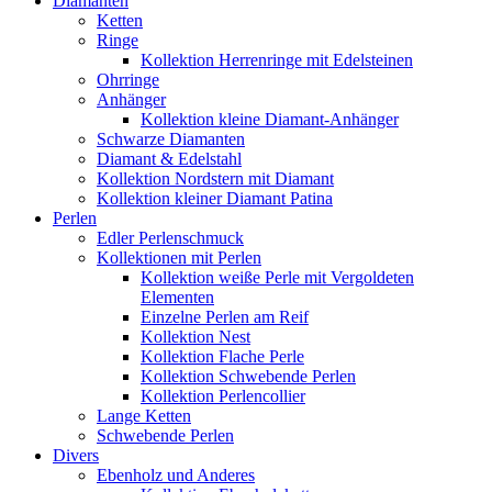
Diamanten
Ketten
Ringe
Kollektion Herrenringe mit Edelsteinen
Ohrringe
Anhänger
Kollektion kleine Diamant-Anhänger
Schwarze Diamanten
Diamant & Edelstahl
Kollektion Nordstern mit Diamant
Kollektion kleiner Diamant Patina
Perlen
Edler Perlenschmuck
Kollektionen mit Perlen
Kollektion weiße Perle mit Vergoldeten
Elementen
Einzelne Perlen am Reif
Kollektion Nest
Kollektion Flache Perle
Kollektion Schwebende Perlen
Kollektion Perlencollier
Lange Ketten
Schwebende Perlen
Divers
Ebenholz und Anderes