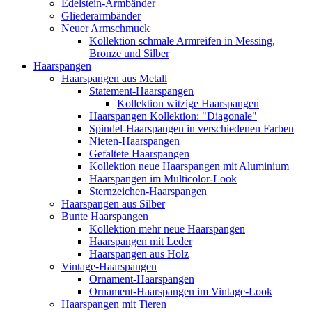
Edelstein-Armbänder
Gliederarmbänder
Neuer Armschmuck
Kollektion schmale Armreifen in Messing,
Bronze und Silber
Haarspangen
Haarspangen aus Metall
Statement-Haarspangen
Kollektion witzige Haarspangen
Haarspangen Kollektion: "Diagonale"
Spindel-Haarspangen in verschiedenen Farben
Nieten-Haarspangen
Gefaltete Haarspangen
Kollektion neue Haarspangen mit Aluminium
Haarspangen im Multicolor-Look
Sternzeichen-Haarspangen
Haarspangen aus Silber
Bunte Haarspangen
Kollektion mehr neue Haarspangen
Haarspangen mit Leder
Haarspangen aus Holz
Vintage-Haarspangen
Ornament-Haarspangen
Ornament-Haarspangen im Vintage-Look
Haarspangen mit Tieren