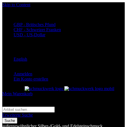
Skip to Content
Währung
EUR - Euro
GBP - Britisches Pfund
CHF - Schweizer Franken
USD - US-Dollar
Language
Deutsch
English
Anmelden
Ein Konto erstellen
Toggle Nav
Mein Warenkorb
Suche
Suche
Erweiterte Suche
Suche
außergewöhnlicher Silber-/Gold- und Edelsteinschmuck