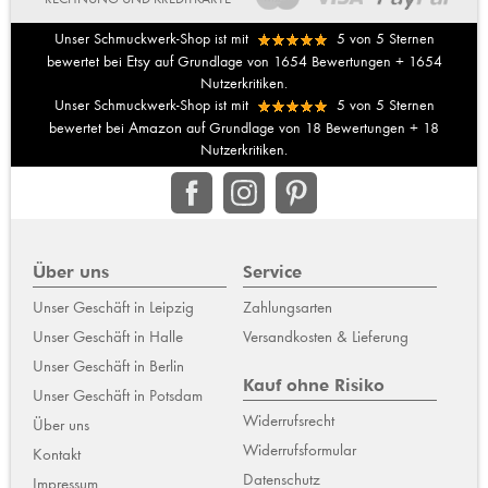
Unser Schmuckwerk-Shop ist mit
5
von
5
Sternen
Etsy
bewertet bei
auf Grundlage von
1654
Bewertungen +
1654
Nutzerkritiken.
Unser Schmuckwerk-Shop ist mit
5
von
5
Sternen
Amazon
bewertet bei
auf Grundlage von
18
Bewertungen +
18
Nutzerkritiken.
Über uns
Service
Unser Geschäft in Leipzig
Zahlungsarten
Unser Geschäft in Halle
Versandkosten & Lieferung
Unser Geschäft in Berlin
Kauf ohne Risiko
Unser Geschäft in Potsdam
Widerrufsrecht
Über uns
Widerrufsformular
Kontakt
Datenschutz
Impressum