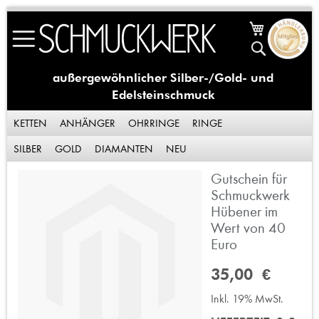
Skip
Mein Waren
to
Suche
Content
außergewöhnlicher Silber-/Gold- und
Edelsteinschmuck
KETTEN
ANHÄNGER
OHRRINGE
RINGE
SILBER
GOLD
DIAMANTEN
NEU
Gutschein für
Zum
Ende
Schmuckwerk
der
Hübener im
Bildergalerie
Wert von 40
springen
Euro
35,00 €
Inkl. 19% MwSt.