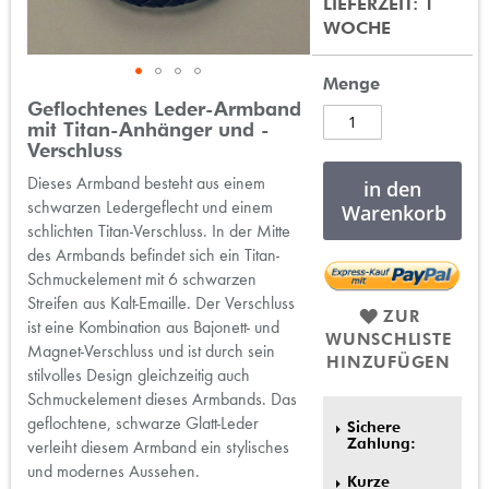
LIEFERZEIT: 1
WOCHE
Menge
Zum
Geflochtenes Leder-Armband
Anfang
mit Titan-Anhänger und -
der
Verschluss
Bildergalerie
Dieses Armband besteht aus einem
in den
springen
schwarzen Ledergeflecht und einem
Warenkorb
schlichten Titan-Verschluss. In der Mitte
des Armbands befindet sich ein Titan-
Schmuckelement mit 6 schwarzen
Streifen aus Kalt-Emaille. Der Verschluss
ZUR
ist eine Kombination aus Bajonett- und
WUNSCHLISTE
Magnet-Verschluss und ist durch sein
HINZUFÜGEN
stilvolles Design gleichzeitig auch
Schmuckelement dieses Armbands. Das
geflochtene, schwarze Glatt-Leder
Sichere
Zahlung:
verleiht diesem Armband ein stylisches
und modernes Aussehen.
Kurze