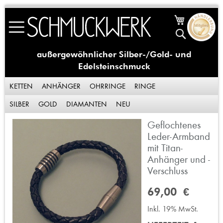
Skip
Mein Waren
to
Suche
Content
außergewöhnlicher Silber-/Gold- und
Edelsteinschmuck
KETTEN
ANHÄNGER
OHRRINGE
RINGE
SILBER
GOLD
DIAMANTEN
NEU
Geflochtenes
Zum
Ende
Leder-Armband
der
mit Titan-
Bildergalerie
Anhänger und -
springen
Verschluss
69,00 €
Inkl. 19% MwSt.