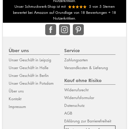
Nutzerkritiken.
Unser Schmuckwerk-Shop ist mit
5
von
5
Sternen
Amazon
bewertet bei
auf Grundlage von
18
Bewertungen +
18
Nutzerkritiken.
Über uns
Service
Unser Geschäft in Leipzig
Zahlungsarten
Unser Geschäft in Halle
Versandkosten & Lieferung
Unser Geschäft in Berlin
Kauf ohne Risiko
Unser Geschäft in Potsdam
Widerrufsrecht
Über uns
Widerrufsformular
Kontakt
Datenschutz
Impressum
AGB
Erklärung zur Barrierefreiheit