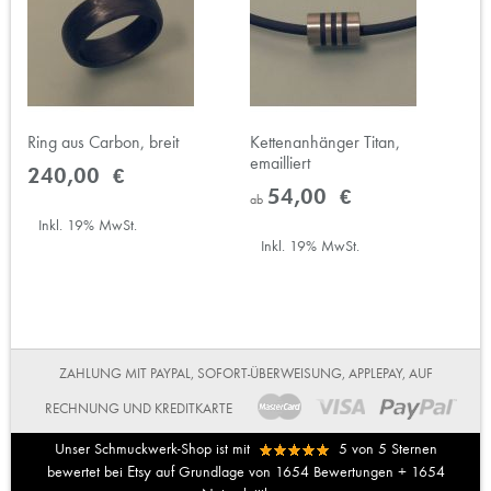
Ring aus Carbon, breit
Kettenanhänger Titan,
emailliert
240,00 €
54,00 €
ab
Inkl. 19% MwSt.
Inkl. 19% MwSt.
ZAHLUNG MIT PAYPAL, SOFORT-ÜBERWEISUNG, APPLEPAY, AUF
RECHNUNG UND KREDITKARTE
Unser Schmuckwerk-Shop ist mit
5
von
5
Sternen
Etsy
bewertet bei
auf Grundlage von
1654
Bewertungen +
1654