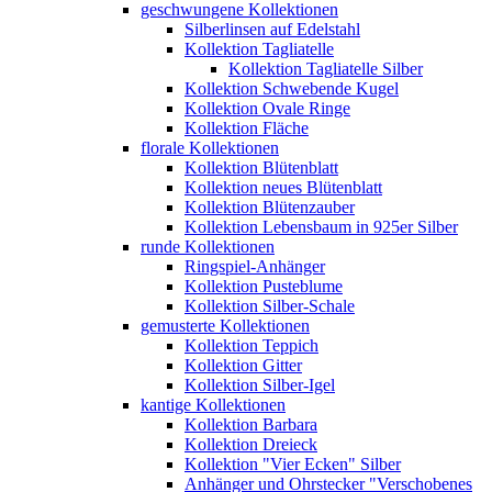
geschwungene Kollektionen
Silberlinsen auf Edelstahl
Kollektion Tagliatelle
Kollektion Tagliatelle Silber
Kollektion Schwebende Kugel
Kollektion Ovale Ringe
Kollektion Fläche
florale Kollektionen
Kollektion Blütenblatt
Kollektion neues Blütenblatt
Kollektion Blütenzauber
Kollektion Lebensbaum in 925er Silber
runde Kollektionen
Ringspiel-Anhänger
Kollektion Pusteblume
Kollektion Silber-Schale
gemusterte Kollektionen
Kollektion Teppich
Kollektion Gitter
Kollektion Silber-Igel
kantige Kollektionen
Kollektion Barbara
Kollektion Dreieck
Kollektion "Vier Ecken" Silber
Anhänger und Ohrstecker "Verschobenes