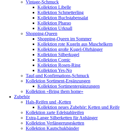
Vintage-Schmuck
Kollektion Libelle
Kollektion Schmetterling
Kollektion Buchstabensalat
Kollektion Pharao
Kollektion Urknall
Shopping-Queen
Shopping-Queen im Sommer
Kollektion rote Kugeln aus Muschelkern
Kollektion große Kugel-Ohrhänger
Kollektion Silberkugel
Kollektion Comic
Kollektion Rosen-Ring
Kollektion Yes-No
Tauf-und Konfirmations-Schmuck
Kollektion Sortiment-Ergänzungen
Kollektion Sortimentergänzungen
Kollektion «Bring them home»
Zubehör
Hals-Reifen und -Ketten
Kollektion neues Zubehör: Ketten und Reife
Kollektion zarte Edelstahlreifen
Extra-Lange Silberketten für Anhänger
Kollektion Verlängerungsketten
Kollektion Kautschukbänder