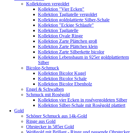
Kollektionen vergoldet
Kollektion "Vier Ecken"
Kollektion Tagliatelle vergoldet
Kollektion goldplattierte Silber-Schale
Kollektion "Eckige Schlaufe"
Kollektion Tagliatelle
Kollektion Ovale Ringe
Kollektion Zarte Plättchen groß
Kollektion Zarte Plättchen klein
Kollektion Zarte Silberkette bicolor
Kollektion Lebensbaum in 925er goldplattiertem
Silber
Bicolor-Schmuck
Kollektion Bicolor Kugel
Kollektion Bicolor Schale
Kollektion Bicolor Ebenholz
Engel & Schwalben
Schmuck mit Roségold
Kollektion vier Ecken in rosévergoldeten Silber
Kollektion Silber-Schale mit Rosègold plattiert
Gold
Schöner Schmuck aus 14k-Gold
Ringe aus Gold
Ohrstecker in 585er Gold
Weißgold mit Brillant - Ringe und passende Ohrstecker