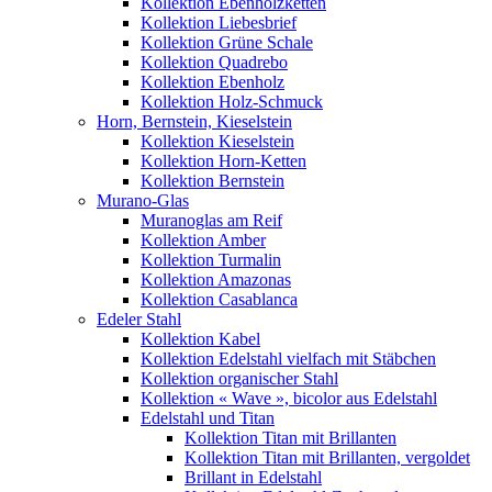
Kollektion Ebenholzketten
Kollektion Liebesbrief
Kollektion Grüne Schale
Kollektion Quadrebo
Kollektion Ebenholz
Kollektion Holz-Schmuck
Horn, Bernstein, Kieselstein
Kollektion Kieselstein
Kollektion Horn-Ketten
Kollektion Bernstein
Murano-Glas
Muranoglas am Reif
Kollektion Amber
Kollektion Turmalin
Kollektion Amazonas
Kollektion Casablanca
Edeler Stahl
Kollektion Kabel
Kollektion Edelstahl vielfach mit Stäbchen
Kollektion organischer Stahl
Kollektion « Wave », bicolor aus Edelstahl
Edelstahl und Titan
Kollektion Titan mit Brillanten
Kollektion Titan mit Brillanten, vergoldet
Brillant in Edelstahl