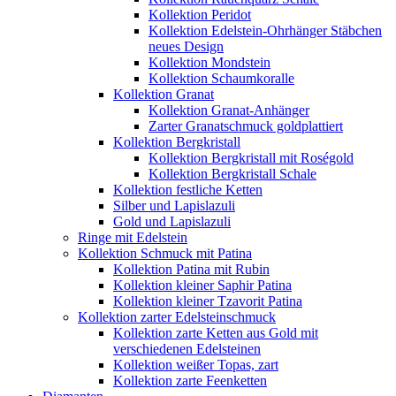
Kollektion Peridot
Kollektion Edelstein-Ohrhänger Stäbchen
neues Design
Kollektion Mondstein
Kollektion Schaumkoralle
Kollektion Granat
Kollektion Granat-Anhänger
Zarter Granatschmuck goldplattiert
Kollektion Bergkristall
Kollektion Bergkristall mit Roségold
Kollektion Bergkristall Schale
Kollektion festliche Ketten
Silber und Lapislazuli
Gold und Lapislazuli
Ringe mit Edelstein
Kollektion Schmuck mit Patina
Kollektion Patina mit Rubin
Kollektion kleiner Saphir Patina
Kollektion kleiner Tzavorit Patina
Kollektion zarter Edelsteinschmuck
Kollektion zarte Ketten aus Gold mit
verschiedenen Edelsteinen
Kollektion weißer Topas, zart
Kollektion zarte Feenketten