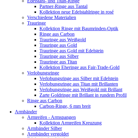
Edelstahl- und Titan-Ringe
Partner-Ringe aus Tantal
Kollektion neue Edelstahlringe in rosé
Verschiedene Materialien
Trauringe
Kollektion Ringe mit Baumrinden-Optik
Ringe aus Carbon
Trauringe aus Weißgold
Trauringe aus Gold
Trauringe aus Gold mit Edelstein
Trauringe aus Silber
Trauringe aus Titan
Kollektion Eheringe aus Fair-Trade-Gold
Verlobungsringe
Verlobungsringe aus Silber mit Edelstein
Verlobungsringe aus Titan mit Brillanten
Verlobungsringe aus Weißgold mit Brillant
Zarte Goldringe mit Brillant in rundem Profil
Ringe aus Carbon
Carbon-Ringe, 6 mm breit
Armbänder
Armreifen - Armspangen
Kollektion Armreifen Kreuzung
Armbänder Silber
Armbänder vergoldet