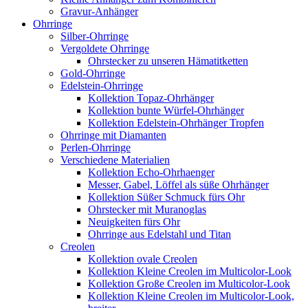
Gravur-Anhänger
Ohrringe
Silber-Ohrringe
Vergoldete Ohrringe
Ohrstecker zu unseren Hämatitketten
Gold-Ohrringe
Edelstein-Ohrringe
Kollektion Topaz-Ohrhänger
Kollektion bunte Würfel-Ohrhänger
Kollektion Edelstein-Ohrhänger Tropfen
Ohrringe mit Diamanten
Perlen-Ohrringe
Verschiedene Materialien
Kollektion Echo-Ohrhaenger
Messer, Gabel, Löffel als süße Ohrhänger
Kollektion Süßer Schmuck fürs Ohr
Ohrstecker mit Muranoglas
Neuigkeiten fürs Ohr
Ohrringe aus Edelstahl und Titan
Creolen
Kollektion ovale Creolen
Kollektion Kleine Creolen im Multicolor-Look
Kollektion Große Creolen im Multicolor-Look
Kollektion Kleine Creolen im Multicolor-Look,