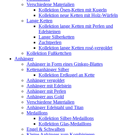
Verschiedene Materialien
Kollektion Ösen-Ketten mit Kugeln
Kollektion neue Ketten mit Holz-Würfeln
Lange Ketten
Kollektion lange Ketten mit Perlen und
Edelsteinen
Lange Silberketten
Zuchtperlen
Kollektion lange Ketten rosé-vergoldet
Kollektion Fußkettchen
Anhänger
Anhänger in Form eines Ginkgo-Blattes
Kettenanhänger Silber
Kollektion Erdkugel an Kette
Anhänger vergoldet
Anhänger mit Edelstein
Anhänger mit Perlen
Anhänger aus Gold
Verschiedene Materialien
Anhänger Edelstahl und Titan
Medaillons
Kollektion Silber-Medaillons
Kollektion Glas-Medaillons
Engel & Schwalben
Kleine Anhänger zum Kombinieren