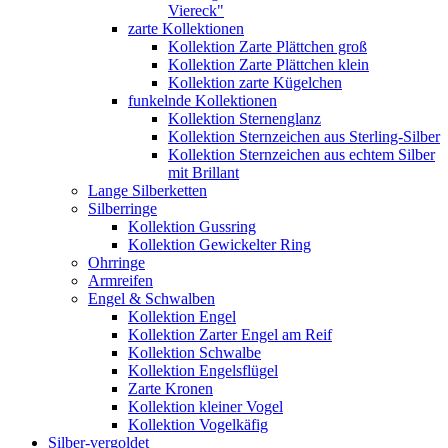
Viereck"
zarte Kollektionen
Kollektion Zarte Plättchen groß
Kollektion Zarte Plättchen klein
Kollektion zarte Kügelchen
funkelnde Kollektionen
Kollektion Sternenglanz
Kollektion Sternzeichen aus Sterling-Silber
Kollektion Sternzeichen aus echtem Silber
mit Brillant
Lange Silberketten
Silberringe
Kollektion Gussring
Kollektion Gewickelter Ring
Ohrringe
Armreifen
Engel & Schwalben
Kollektion Engel
Kollektion Zarter Engel am Reif
Kollektion Schwalbe
Kollektion Engelsflügel
Zarte Kronen
Kollektion kleiner Vogel
Kollektion Vogelkäfig
Silber-vergoldet