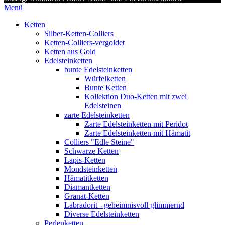
Menü
Ketten
Silber-Ketten-Colliers
Ketten-Colliers-vergoldet
Ketten aus Gold
Edelsteinketten
bunte Edelsteinketten
Würfelketten
Bunte Ketten
Kollektion Duo-Ketten mit zwei
Edelsteinen
zarte Edelsteinketten
Zarte Edelsteinketten mit Peridot
Zarte Edelsteinketten mit Hämatit
Colliers "Edle Steine"
Schwarze Ketten
Lapis-Ketten
Mondsteinketten
Hämatitketten
Diamantketten
Granat-Ketten
Labradorit - geheimnisvoll glimmernd
Diverse Edelsteinketten
Perlenketten