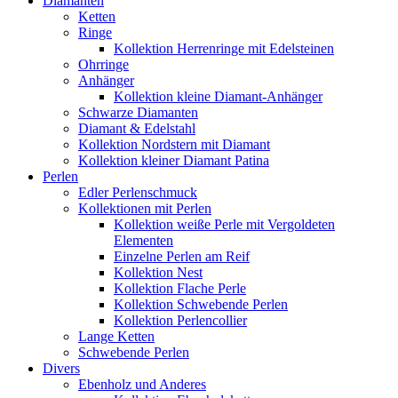
Diamanten
Ketten
Ringe
Kollektion Herrenringe mit Edelsteinen
Ohrringe
Anhänger
Kollektion kleine Diamant-Anhänger
Schwarze Diamanten
Diamant & Edelstahl
Kollektion Nordstern mit Diamant
Kollektion kleiner Diamant Patina
Perlen
Edler Perlenschmuck
Kollektionen mit Perlen
Kollektion weiße Perle mit Vergoldeten
Elementen
Einzelne Perlen am Reif
Kollektion Nest
Kollektion Flache Perle
Kollektion Schwebende Perlen
Kollektion Perlencollier
Lange Ketten
Schwebende Perlen
Divers
Ebenholz und Anderes