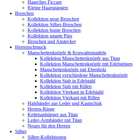
Haarclips Ficcare
Kleine Haarspangen
Broschen
Kollektion neue Broschen
Kollektion Silber-Broschen
Kollektion bunte Broschen
Kollektion smarte Pins
Broschen und Anstecker
Herrenschmuck
Manschettenknöpfe & Krawattennadeln
Kollektion Manschettenknöpfe aus Titan
Kollektion Manschettenknöpfe mit Edelsteinen
Manschettenknöpfe mit Ebenholz
Kollektion verschiedene Manschettenknöpfe
Kollektion Stab in Edelstahl
Kollektion Stab mit Rillen
Kollektion Vierkant in Edelstahl
Kollektion Vierkant mit Rillen
Halsbänder aus Leder und Kautschuk
Herren-Ringe
Kettenanhänger aus Titan
Leder-Armbänder mit Titan
Neues für den Herren
Silber
Silber-Kollektionen