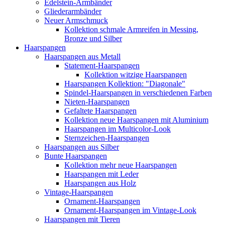
Edelstein-Armbänder
Gliederarmbänder
Neuer Armschmuck
Kollektion schmale Armreifen in Messing,
Bronze und Silber
Haarspangen
Haarspangen aus Metall
Statement-Haarspangen
Kollektion witzige Haarspangen
Haarspangen Kollektion: "Diagonale"
Spindel-Haarspangen in verschiedenen Farben
Nieten-Haarspangen
Gefaltete Haarspangen
Kollektion neue Haarspangen mit Aluminium
Haarspangen im Multicolor-Look
Sternzeichen-Haarspangen
Haarspangen aus Silber
Bunte Haarspangen
Kollektion mehr neue Haarspangen
Haarspangen mit Leder
Haarspangen aus Holz
Vintage-Haarspangen
Ornament-Haarspangen
Ornament-Haarspangen im Vintage-Look
Haarspangen mit Tieren