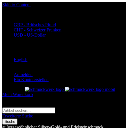
Skip to Content
Währung
EUR - Euro
GBP - Britisches Pfund
CHF - Schweizer Franken
USD - US-Dollar
Language
Deutsch
English
Anmelden
Ein Konto erstellen
Toggle Nav
Mein Warenkorb
Suche
Suche
Erweiterte Suche
Suche
außergewöhnlicher Silber-/Gold- und Edelsteinschmuck