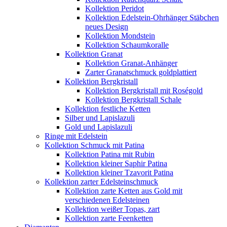
Kollektion Peridot
Kollektion Edelstein-Ohrhänger Stäbchen
neues Design
Kollektion Mondstein
Kollektion Schaumkoralle
Kollektion Granat
Kollektion Granat-Anhänger
Zarter Granatschmuck goldplattiert
Kollektion Bergkristall
Kollektion Bergkristall mit Roségold
Kollektion Bergkristall Schale
Kollektion festliche Ketten
Silber und Lapislazuli
Gold und Lapislazuli
Ringe mit Edelstein
Kollektion Schmuck mit Patina
Kollektion Patina mit Rubin
Kollektion kleiner Saphir Patina
Kollektion kleiner Tzavorit Patina
Kollektion zarter Edelsteinschmuck
Kollektion zarte Ketten aus Gold mit
verschiedenen Edelsteinen
Kollektion weißer Topas, zart
Kollektion zarte Feenketten