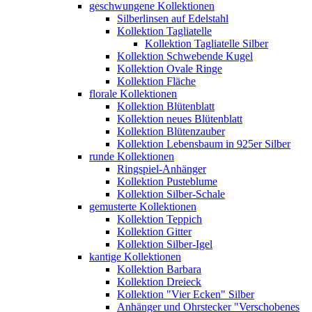
geschwungene Kollektionen
Silberlinsen auf Edelstahl
Kollektion Tagliatelle
Kollektion Tagliatelle Silber
Kollektion Schwebende Kugel
Kollektion Ovale Ringe
Kollektion Fläche
florale Kollektionen
Kollektion Blütenblatt
Kollektion neues Blütenblatt
Kollektion Blütenzauber
Kollektion Lebensbaum in 925er Silber
runde Kollektionen
Ringspiel-Anhänger
Kollektion Pusteblume
Kollektion Silber-Schale
gemusterte Kollektionen
Kollektion Teppich
Kollektion Gitter
Kollektion Silber-Igel
kantige Kollektionen
Kollektion Barbara
Kollektion Dreieck
Kollektion "Vier Ecken" Silber
Anhänger und Ohrstecker "Verschobenes