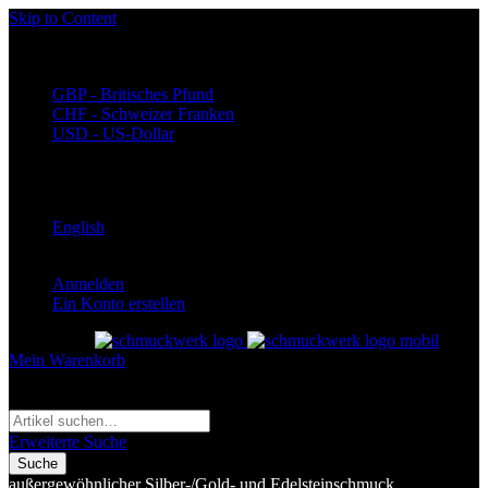
Skip to Content
Währung
EUR - Euro
GBP - Britisches Pfund
CHF - Schweizer Franken
USD - US-Dollar
Language
Deutsch
English
Anmelden
Ein Konto erstellen
Toggle Nav
Mein Warenkorb
Suche
Suche
Erweiterte Suche
Suche
außergewöhnlicher Silber-/Gold- und Edelsteinschmuck