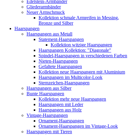
Edelstein-Armbänder
Gliederarmbänder
Neuer Armschmuck
Kollektion schmale Armreifen in Messing,
Bronze und Silber
Haarspangen
Haarspangen aus Metall
Statement-Haarspangen
Kollektion witzige Haarspangen
Haarspangen Kollektion: "Diagonale"
Spindel-Haarspangen in verschiedenen Farben
Nieten-Haarspangen
Gefaltete Haarspangen
Kollektion neue Haarspangen mit Aluminium
Haarspangen im Multicolor-Look
Sternzeichen-Haarspangen
Haarspangen aus Silber
Bunte Haarspangen
Kollektion mehr neue Haarspangen
Haarspangen mit Leder
Haarspangen aus Holz
Vintage-Haarspangen
Ornament-Haarspangen
Ornament-Haarspangen im Vintage-Look
Haarspangen mit Tieren