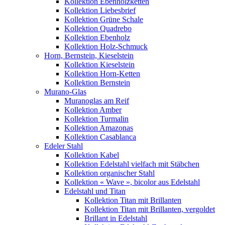
Kollektion Ebenholzketten
Kollektion Liebesbrief
Kollektion Grüne Schale
Kollektion Quadrebo
Kollektion Ebenholz
Kollektion Holz-Schmuck
Horn, Bernstein, Kieselstein
Kollektion Kieselstein
Kollektion Horn-Ketten
Kollektion Bernstein
Murano-Glas
Muranoglas am Reif
Kollektion Amber
Kollektion Turmalin
Kollektion Amazonas
Kollektion Casablanca
Edeler Stahl
Kollektion Kabel
Kollektion Edelstahl vielfach mit Stäbchen
Kollektion organischer Stahl
Kollektion « Wave », bicolor aus Edelstahl
Edelstahl und Titan
Kollektion Titan mit Brillanten
Kollektion Titan mit Brillanten, vergoldet
Brillant in Edelstahl