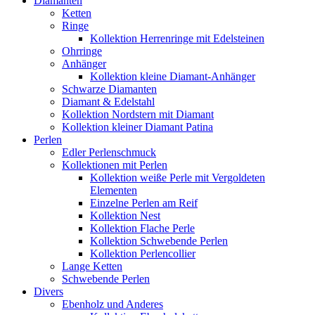
Diamanten
Ketten
Ringe
Kollektion Herrenringe mit Edelsteinen
Ohrringe
Anhänger
Kollektion kleine Diamant-Anhänger
Schwarze Diamanten
Diamant & Edelstahl
Kollektion Nordstern mit Diamant
Kollektion kleiner Diamant Patina
Perlen
Edler Perlenschmuck
Kollektionen mit Perlen
Kollektion weiße Perle mit Vergoldeten
Elementen
Einzelne Perlen am Reif
Kollektion Nest
Kollektion Flache Perle
Kollektion Schwebende Perlen
Kollektion Perlencollier
Lange Ketten
Schwebende Perlen
Divers
Ebenholz und Anderes