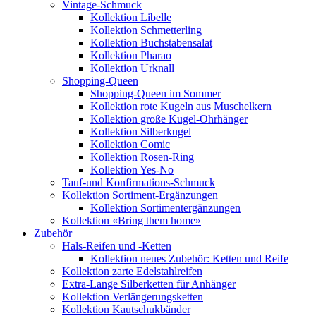
Vintage-Schmuck
Kollektion Libelle
Kollektion Schmetterling
Kollektion Buchstabensalat
Kollektion Pharao
Kollektion Urknall
Shopping-Queen
Shopping-Queen im Sommer
Kollektion rote Kugeln aus Muschelkern
Kollektion große Kugel-Ohrhänger
Kollektion Silberkugel
Kollektion Comic
Kollektion Rosen-Ring
Kollektion Yes-No
Tauf-und Konfirmations-Schmuck
Kollektion Sortiment-Ergänzungen
Kollektion Sortimentergänzungen
Kollektion «Bring them home»
Zubehör
Hals-Reifen und -Ketten
Kollektion neues Zubehör: Ketten und Reife
Kollektion zarte Edelstahlreifen
Extra-Lange Silberketten für Anhänger
Kollektion Verlängerungsketten
Kollektion Kautschukbänder