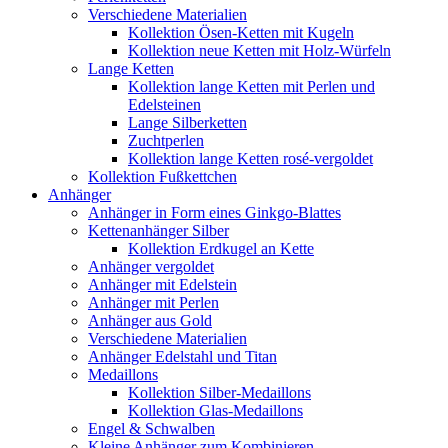
Verschiedene Materialien
Kollektion Ösen-Ketten mit Kugeln
Kollektion neue Ketten mit Holz-Würfeln
Lange Ketten
Kollektion lange Ketten mit Perlen und
Edelsteinen
Lange Silberketten
Zuchtperlen
Kollektion lange Ketten rosé-vergoldet
Kollektion Fußkettchen
Anhänger
Anhänger in Form eines Ginkgo-Blattes
Kettenanhänger Silber
Kollektion Erdkugel an Kette
Anhänger vergoldet
Anhänger mit Edelstein
Anhänger mit Perlen
Anhänger aus Gold
Verschiedene Materialien
Anhänger Edelstahl und Titan
Medaillons
Kollektion Silber-Medaillons
Kollektion Glas-Medaillons
Engel & Schwalben
Kleine Anhänger zum Kombinieren