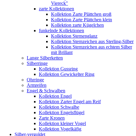
Viereck"
zarte Kollektionen
Kollektion Zarte Plättchen groß
Kollektion Zarte Plättchen klein
Kollektion zarte Kügelchen
funkelnde Kollektionen
Kollektion Sternenglanz
Kollektion Sternzeichen aus Sterling-Silber
Kollektion Sternzeichen aus echtem Silber
mit Brillant
Lange Silberketten
Silberringe
Kollektion Gussring
Kollektion Gewickelter Ring
Ohrringe
Armreifen
Engel & Schwalben
Kollektion Engel
Kollektion Zarter Engel am Reif
Kollektion Schwalbe
Kollektion Engelsflügel
Zarte Kronen
Kollektion kleiner Vogel
Kollektion Vogelkäfig
Silber-vergoldet