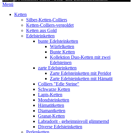
Menü
Ketten
Silber-Ketten-Colliers
Ketten-Colliers-vergoldet
Ketten aus Gold
Edelsteinketten
bunte Edelsteinketten
Würfelketten
Bunte Ketten
Kollektion Duo-Ketten mit zwei
Edelsteinen
zarte Edelsteinketten
Zarte Edelsteinketten mit Peridot
Zarte Edelsteinketten mit Hämatit
Colliers "Edle Steine"
Schwarze Ketten
Lapis-Ketten
Mondsteinketten
Hämatitketten
Diamantketten
Granat-Ketten
Labradorit - geheimnisvoll glimmernd
Diverse Edelsteinketten
Perlenketten