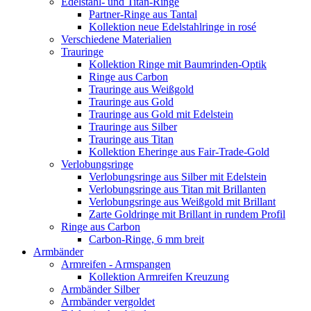
Edelstahl- und Titan-Ringe
Partner-Ringe aus Tantal
Kollektion neue Edelstahlringe in rosé
Verschiedene Materialien
Trauringe
Kollektion Ringe mit Baumrinden-Optik
Ringe aus Carbon
Trauringe aus Weißgold
Trauringe aus Gold
Trauringe aus Gold mit Edelstein
Trauringe aus Silber
Trauringe aus Titan
Kollektion Eheringe aus Fair-Trade-Gold
Verlobungsringe
Verlobungsringe aus Silber mit Edelstein
Verlobungsringe aus Titan mit Brillanten
Verlobungsringe aus Weißgold mit Brillant
Zarte Goldringe mit Brillant in rundem Profil
Ringe aus Carbon
Carbon-Ringe, 6 mm breit
Armbänder
Armreifen - Armspangen
Kollektion Armreifen Kreuzung
Armbänder Silber
Armbänder vergoldet