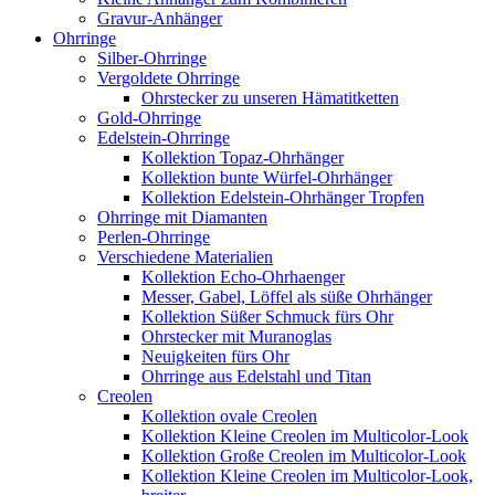
Gravur-Anhänger
Ohrringe
Silber-Ohrringe
Vergoldete Ohrringe
Ohrstecker zu unseren Hämatitketten
Gold-Ohrringe
Edelstein-Ohrringe
Kollektion Topaz-Ohrhänger
Kollektion bunte Würfel-Ohrhänger
Kollektion Edelstein-Ohrhänger Tropfen
Ohrringe mit Diamanten
Perlen-Ohrringe
Verschiedene Materialien
Kollektion Echo-Ohrhaenger
Messer, Gabel, Löffel als süße Ohrhänger
Kollektion Süßer Schmuck fürs Ohr
Ohrstecker mit Muranoglas
Neuigkeiten fürs Ohr
Ohrringe aus Edelstahl und Titan
Creolen
Kollektion ovale Creolen
Kollektion Kleine Creolen im Multicolor-Look
Kollektion Große Creolen im Multicolor-Look
Kollektion Kleine Creolen im Multicolor-Look,