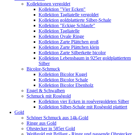
Kollektionen vergoldet
Kollektion "Vier Ecken"
Kollektion Tagliatelle vergoldet
Kollektion goldplattierte Silber-Schale
Kollektion "Eckige Schlaufe"
Kollektion Tagliatelle
Kollektion Ovale Ringe
Kollektion Zarte Plättchen groß
Kollektion Zarte Plättchen klein
Kollektion Zarte Silberkette bicolor
Kollektion Lebensbaum in 925er goldplattiertem
Silber
Bicolor-Schmuck
Kollektion Bicolor Kugel
Kollektion Bicolor Schale
Kollektion Bicolor Ebenholz
Engel & Schwalben
Schmuck mit Roségold
Kollektion vier Ecken in rosévergoldeten Silber
Kollektion Silber-Schale mit Rosègold plattiert
Gold
Schöner Schmuck aus 14k-Gold
Ringe aus Gold
Ohrstecker in 585er Gold
Weißgold mit Brillant - Ringe und passende Ohrstecker