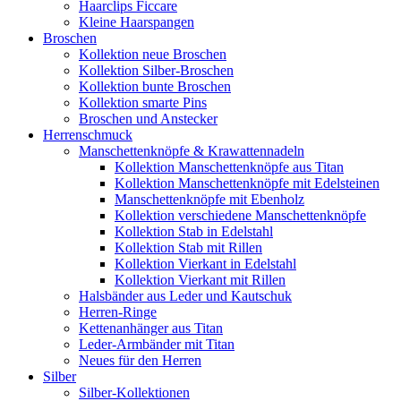
Haarclips Ficcare
Kleine Haarspangen
Broschen
Kollektion neue Broschen
Kollektion Silber-Broschen
Kollektion bunte Broschen
Kollektion smarte Pins
Broschen und Anstecker
Herrenschmuck
Manschettenknöpfe & Krawattennadeln
Kollektion Manschettenknöpfe aus Titan
Kollektion Manschettenknöpfe mit Edelsteinen
Manschettenknöpfe mit Ebenholz
Kollektion verschiedene Manschettenknöpfe
Kollektion Stab in Edelstahl
Kollektion Stab mit Rillen
Kollektion Vierkant in Edelstahl
Kollektion Vierkant mit Rillen
Halsbänder aus Leder und Kautschuk
Herren-Ringe
Kettenanhänger aus Titan
Leder-Armbänder mit Titan
Neues für den Herren
Silber
Silber-Kollektionen