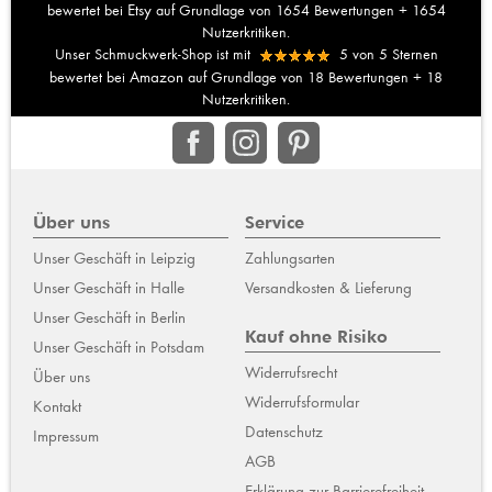
Etsy
bewertet bei
auf Grundlage von
1654
Bewertungen +
1654
Nutzerkritiken.
Unser Schmuckwerk-Shop ist mit
5
von
5
Sternen
Amazon
bewertet bei
auf Grundlage von
18
Bewertungen +
18
Nutzerkritiken.
Über uns
Service
Unser Geschäft in Leipzig
Zahlungsarten
Unser Geschäft in Halle
Versandkosten & Lieferung
Unser Geschäft in Berlin
Kauf ohne Risiko
Unser Geschäft in Potsdam
Widerrufsrecht
Über uns
Widerrufsformular
Kontakt
Datenschutz
Impressum
AGB
Erklärung zur Barrierefreiheit