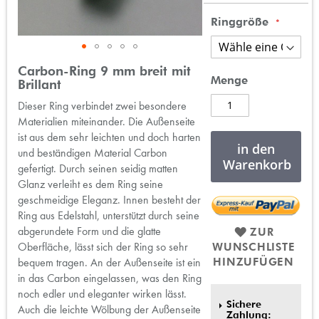
Ringgröße
Zum
Carbon-Ring 9 mm breit mit
Anfang
Menge
Brillant
der
Dieser Ring verbindet zwei besondere
Bildergalerie
Materialien miteinander. Die Außenseite
springen
ist aus dem sehr leichten und doch harten
in den
und beständigen Material Carbon
Warenkorb
gefertigt. Durch seinen seidig matten
Glanz verleiht es dem Ring seine
geschmeidige Eleganz. Innen besteht der
Ring aus Edelstahl, unterstützt durch seine
abgerundete Form und die glatte
ZUR
Oberfläche, lässt sich der Ring so sehr
WUNSCHLISTE
HINZUFÜGEN
bequem tragen. An der Außenseite ist ein
in das Carbon eingelassen, was den Ring
noch edler und eleganter wirken lässt.
Sichere
Auch die leichte Wölbung der Außenseite
Zahlung: