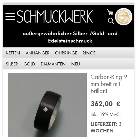
Skip
Mein Waren
to
Suche
Content
außergewöhnlicher Silber-/Gold- und
Edelsteinschmuck
KETTEN
ANHÄNGER
OHRRINGE
RINGE
SILBER
GOLD
DIAMANTEN
NEU
Carbon-Ring 9
Zum
Ende
mm breit mit
der
Brillant
Bildergalerie
springen
362,00 €
Inkl. 19% MwSt.
LIEFERZEIT: 3
WOCHEN