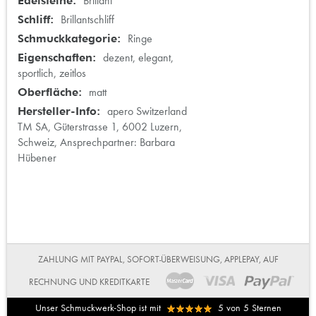
Brillant
Brillantschliff
Ringe
dezent, elegant,
sportlich, zeitlos
matt
apero Switzerland
TM SA, Güterstrasse 1, 6002 Luzern,
Schweiz, Ansprechpartner: Barbara
Hübener
ZAHLUNG MIT PAYPAL, SOFORT-ÜBERWEISUNG, APPLEPAY, AUF
RECHNUNG UND KREDITKARTE
Unser Schmuckwerk-Shop ist mit
5
von
5
Sternen