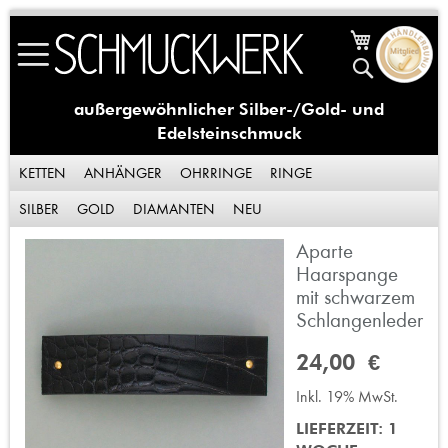
Skip
Mein Waren
to
Suche
Content
außergewöhnlicher Silber-/Gold- und
Edelsteinschmuck
KETTEN
ANHÄNGER
OHRRINGE
RINGE
SILBER
GOLD
DIAMANTEN
NEU
Aparte
Zum
Ende
Haarspange
der
mit schwarzem
Bildergalerie
Schlangenleder
springen
24,00 €
Inkl. 19% MwSt.
LIEFERZEIT: 1