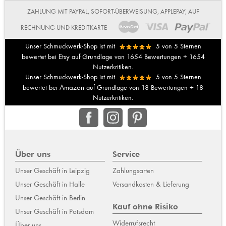
ZAHLUNG MIT PAYPAL, SOFORT-ÜBERWEISUNG, APPLEPAY, AUF
RECHNUNG UND KREDITKARTE
Unser Schmuckwerk-Shop ist mit
5
von
5
Sternen
Etsy
bewertet bei
auf Grundlage von
1654
Bewertungen +
1654
Nutzerkritiken.
Unser Schmuckwerk-Shop ist mit
5
von
5
Sternen
Amazon
bewertet bei
auf Grundlage von
18
Bewertungen +
18
Nutzerkritiken.
Über uns
Service
Unser Geschäft in Leipzig
Zahlungsarten
Unser Geschäft in Halle
Versandkosten & Lieferung
Unser Geschäft in Berlin
Kauf ohne Risiko
Unser Geschäft in Potsdam
Widerrufsrecht
Über uns