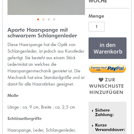
WOCHE
Menge
Zum
Aparte Haarspange mit
Anfang
schwarzem Schlangenleder
der
in den
Diese Haarspange hat die Optik von
Bildergalerie
Warenkorb
Schlangenleder, ist jedoch aus Kunstleder
springen
gefertigt. Sie besteht aus einem Stück
Lederimitat an welches die
Haarspangenmechanik genietet ist. Die
Mechanik hat eine Standardgröße und ist
ZUR
damit für alle Haarstärken geeignet.
WUNSCHLISTE
HINZUFÜGEN
Maße
Länge : ca. 9 cm, Breite : ca. 2,5 cm
Sichere
Zahlung:
Schlüsselbegriffe
Kurze
Versanddauer:
Haarspange, Leder, Schlangenleder,