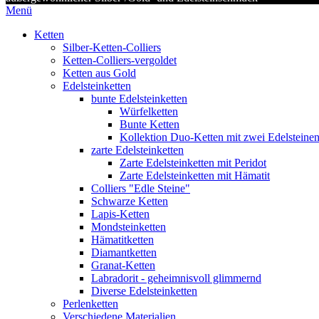
Menü
Ketten
Silber-Ketten-Colliers
Ketten-Colliers-vergoldet
Ketten aus Gold
Edelsteinketten
bunte Edelsteinketten
Würfelketten
Bunte Ketten
Kollektion Duo-Ketten mit zwei Edelsteine
zarte Edelsteinketten
Zarte Edelsteinketten mit Peridot
Zarte Edelsteinketten mit Hämatit
Colliers "Edle Steine"
Schwarze Ketten
Lapis-Ketten
Mondsteinketten
Hämatitketten
Diamantketten
Granat-Ketten
Labradorit - geheimnisvoll glimmernd
Diverse Edelsteinketten
Perlenketten
Verschiedene Materialien