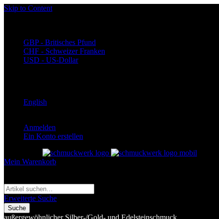
Skip to Content
Währung
EUR - Euro
GBP - Britisches Pfund
CHF - Schweizer Franken
USD - US-Dollar
Language
Deutsch
English
Anmelden
Ein Konto erstellen
Toggle Nav
Mein Warenkorb
Suche
Suche
Erweiterte Suche
Suche
außergewöhnlicher Silber-/Gold- und Edelsteinschmuck