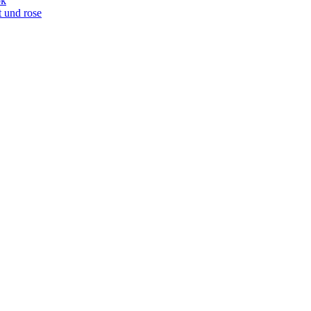
ok
t und rose