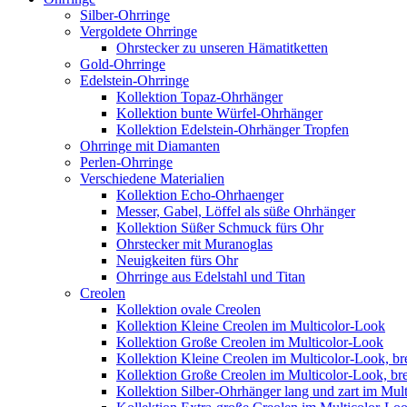
Silber-Ohrringe
Vergoldete Ohrringe
Ohrstecker zu unseren Hämatitketten
Gold-Ohrringe
Edelstein-Ohrringe
Kollektion Topaz-Ohrhänger
Kollektion bunte Würfel-Ohrhänger
Kollektion Edelstein-Ohrhänger Tropfen
Ohrringe mit Diamanten
Perlen-Ohrringe
Verschiedene Materialien
Kollektion Echo-Ohrhaenger
Messer, Gabel, Löffel als süße Ohrhänger
Kollektion Süßer Schmuck fürs Ohr
Ohrstecker mit Muranoglas
Neuigkeiten fürs Ohr
Ohrringe aus Edelstahl und Titan
Creolen
Kollektion ovale Creolen
Kollektion Kleine Creolen im Multicolor-Look
Kollektion Große Creolen im Multicolor-Look
Kollektion Kleine Creolen im Multicolor-Look, bre
Kollektion Große Creolen im Multicolor-Look, bre
Kollektion Silber-Ohrhänger lang und zart im Mul