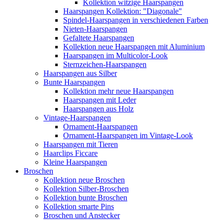
Kollektion witzige Haarspangen
Haarspangen Kollektion: "Diagonale"
Spindel-Haarspangen in verschiedenen Farben
Nieten-Haarspangen
Gefaltete Haarspangen
Kollektion neue Haarspangen mit Aluminium
Haarspangen im Multicolor-Look
Sternzeichen-Haarspangen
Haarspangen aus Silber
Bunte Haarspangen
Kollektion mehr neue Haarspangen
Haarspangen mit Leder
Haarspangen aus Holz
Vintage-Haarspangen
Ornament-Haarspangen
Ornament-Haarspangen im Vintage-Look
Haarspangen mit Tieren
Haarclips Ficcare
Kleine Haarspangen
Broschen
Kollektion neue Broschen
Kollektion Silber-Broschen
Kollektion bunte Broschen
Kollektion smarte Pins
Broschen und Anstecker