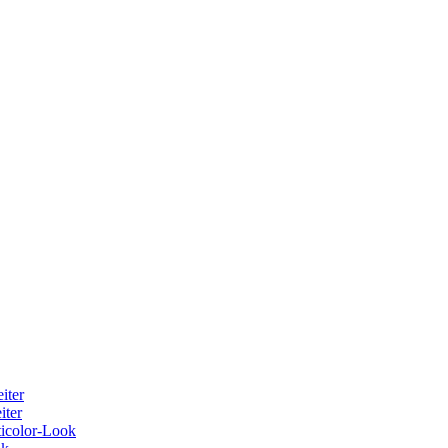
iter
iter
ticolor-Look