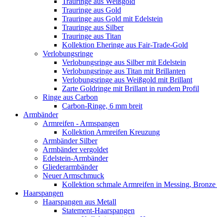
Trauringe aus Weißgold
Trauringe aus Gold
Trauringe aus Gold mit Edelstein
Trauringe aus Silber
Trauringe aus Titan
Kollektion Eheringe aus Fair-Trade-Gold
Verlobungsringe
Verlobungsringe aus Silber mit Edelstein
Verlobungsringe aus Titan mit Brillanten
Verlobungsringe aus Weißgold mit Brillant
Zarte Goldringe mit Brillant in rundem Profil
Ringe aus Carbon
Carbon-Ringe, 6 mm breit
Armbänder
Armreifen - Armspangen
Kollektion Armreifen Kreuzung
Armbänder Silber
Armbänder vergoldet
Edelstein-Armbänder
Gliederarmbänder
Neuer Armschmuck
Kollektion schmale Armreifen in Messing, Bronze 
Haarspangen
Haarspangen aus Metall
Statement-Haarspangen