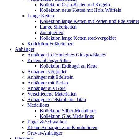
Kollektion Ösen-Ketten mit Kugeln
Kollektion neue Ketten mit Holz-Würfeln
Lange Ketten
Kollektion lange Ketten mit Perlen und Edelsteine
Lange Silberketten
Zuchtperlen
Kollektion lange Ketten rosé-vergoldet
Kollektion Fußkettchen
Anhänger
Anhänger in Form eines Ginkgo-Blattes
Kettenanhänger Silber
Kollektion Erdkugel an Kette
Anhänger vergoldet
Anhänger mit Edelstein
Anhänger mit Perlen
Anhänger aus Gold
Verschiedene Materialien
Anhänger Edelstahl und Titan
Medaillons
Kollektion Silber-Medaillons
Kollektion Glas-Medaillons
Engel & Schwalben
Kleine Anhänger zum Kombinieren
Gravur-Anhänger
Ohrringe