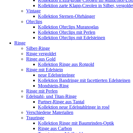
Kollektion Extra-große Creolen im Multicolor-Lo
Kollektion zarte Klapp-Creolen in Silber, vergolde
Vintage
Kollektion Sternen-Ohrhänger
Ohrclips
Kollektion Ohrclips Muranoglas
Kollektion Ohrclips mit Perlen
Kollektion Ohrclips mit Edelsteinen
Ringe
Silber-Ringe
Ringe vergoldet
Ringe aus Gold
Kollektion Ringe aus Rotgold
Ringe mit Edelstein
neue Edelsteinringe
Kollektion Bandringe mit facettierten Edelsteinen
Mondstein-Ring
Ringe mit Perlen
Edelstahl- und Titan-Ringe
Partner-Ringe aus Tantal
Kollektion neue Edelstahlringe in rosé
Verschiedene Materialien
Trauringe
Kollektion Ringe mit Baumrinden-Optik
Ringe aus Carbon