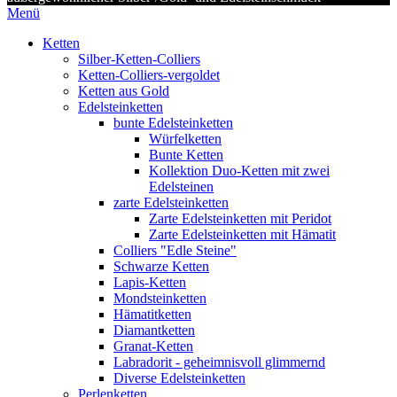
Menü
Ketten
Silber-Ketten-Colliers
Ketten-Colliers-vergoldet
Ketten aus Gold
Edelsteinketten
bunte Edelsteinketten
Würfelketten
Bunte Ketten
Kollektion Duo-Ketten mit zwei
Edelsteinen
zarte Edelsteinketten
Zarte Edelsteinketten mit Peridot
Zarte Edelsteinketten mit Hämatit
Colliers "Edle Steine"
Schwarze Ketten
Lapis-Ketten
Mondsteinketten
Hämatitketten
Diamantketten
Granat-Ketten
Labradorit - geheimnisvoll glimmernd
Diverse Edelsteinketten
Perlenketten