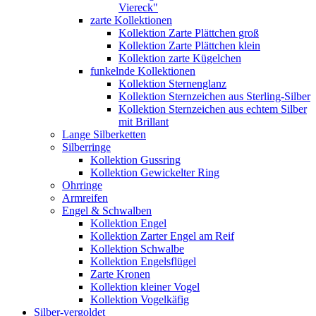
Viereck"
zarte Kollektionen
Kollektion Zarte Plättchen groß
Kollektion Zarte Plättchen klein
Kollektion zarte Kügelchen
funkelnde Kollektionen
Kollektion Sternenglanz
Kollektion Sternzeichen aus Sterling-Silber
Kollektion Sternzeichen aus echtem Silber
mit Brillant
Lange Silberketten
Silberringe
Kollektion Gussring
Kollektion Gewickelter Ring
Ohrringe
Armreifen
Engel & Schwalben
Kollektion Engel
Kollektion Zarter Engel am Reif
Kollektion Schwalbe
Kollektion Engelsflügel
Zarte Kronen
Kollektion kleiner Vogel
Kollektion Vogelkäfig
Silber-vergoldet