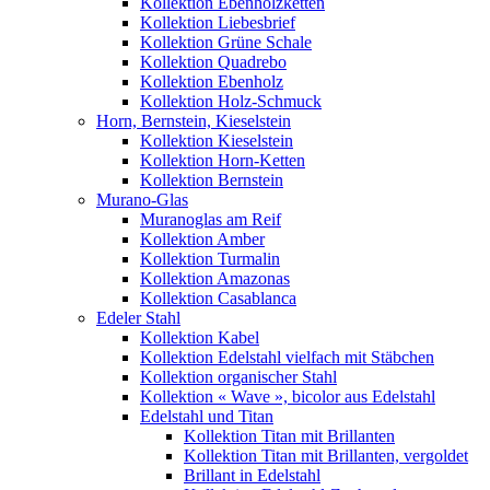
Kollektion Ebenholzketten
Kollektion Liebesbrief
Kollektion Grüne Schale
Kollektion Quadrebo
Kollektion Ebenholz
Kollektion Holz-Schmuck
Horn, Bernstein, Kieselstein
Kollektion Kieselstein
Kollektion Horn-Ketten
Kollektion Bernstein
Murano-Glas
Muranoglas am Reif
Kollektion Amber
Kollektion Turmalin
Kollektion Amazonas
Kollektion Casablanca
Edeler Stahl
Kollektion Kabel
Kollektion Edelstahl vielfach mit Stäbchen
Kollektion organischer Stahl
Kollektion « Wave », bicolor aus Edelstahl
Edelstahl und Titan
Kollektion Titan mit Brillanten
Kollektion Titan mit Brillanten, vergoldet
Brillant in Edelstahl