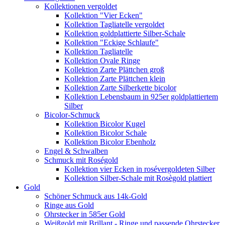
Kollektionen vergoldet
Kollektion "Vier Ecken"
Kollektion Tagliatelle vergoldet
Kollektion goldplattierte Silber-Schale
Kollektion "Eckige Schlaufe"
Kollektion Tagliatelle
Kollektion Ovale Ringe
Kollektion Zarte Plättchen groß
Kollektion Zarte Plättchen klein
Kollektion Zarte Silberkette bicolor
Kollektion Lebensbaum in 925er goldplattiertem
Silber
Bicolor-Schmuck
Kollektion Bicolor Kugel
Kollektion Bicolor Schale
Kollektion Bicolor Ebenholz
Engel & Schwalben
Schmuck mit Roségold
Kollektion vier Ecken in rosévergoldeten Silber
Kollektion Silber-Schale mit Rosègold plattiert
Gold
Schöner Schmuck aus 14k-Gold
Ringe aus Gold
Ohrstecker in 585er Gold
Weißgold mit Brillant - Ringe und passende Ohrstecker