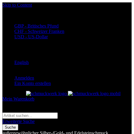
Skip to Content
Währung
EUR - Euro
GBP - Britisches Pfund
CHF - Schweizer Franken
USD - US-Dollar
Language
Deutsch
English
Anmelden
Ein Konto erstellen
Toggle Nav
Mein Warenkorb
Suche
Suche
Erweiterte Suche
Suche
außergewöhnlicher Silber-/Gold- und Edelsteinschmuck