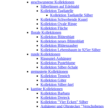
geschwungene Kollektionen
Silberlinsen auf Edelstahl
Kollektion Tagliatelle
Kollektion Tagliatelle Silber
Kollektion Schwebende Kugel
Kollektion Ovale Ringe
Kollektion Fläche
florale Kollektionen
Kollektion Blütenblatt
Kollektion neues Blütenblatt
Kollektion Blütenzauber
Kollektion Lebensbaum in 925er Silber
runde Kollektionen
Ringspiel-Anhänger
Kollektion Pusteblume
Kollektion Silber-Schale
gemusterte Kollektionen
Kollektion Teppich
Kollektion Gitter
Kollektion Silber-Igel
kantige Kollektionen
Kollektion Barbara
Kollektion Dreieck
Kollektion "Vier Ecken" Silber
Anhänger und Ohrstecker "Verschobenes