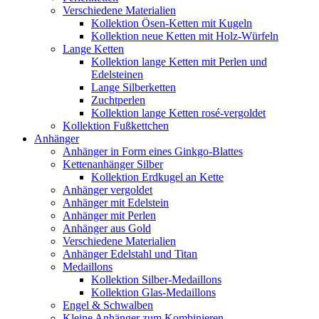
Verschiedene Materialien
Kollektion Ösen-Ketten mit Kugeln
Kollektion neue Ketten mit Holz-Würfeln
Lange Ketten
Kollektion lange Ketten mit Perlen und
Edelsteinen
Lange Silberketten
Zuchtperlen
Kollektion lange Ketten rosé-vergoldet
Kollektion Fußkettchen
Anhänger
Anhänger in Form eines Ginkgo-Blattes
Kettenanhänger Silber
Kollektion Erdkugel an Kette
Anhänger vergoldet
Anhänger mit Edelstein
Anhänger mit Perlen
Anhänger aus Gold
Verschiedene Materialien
Anhänger Edelstahl und Titan
Medaillons
Kollektion Silber-Medaillons
Kollektion Glas-Medaillons
Engel & Schwalben
Kleine Anhänger zum Kombinieren