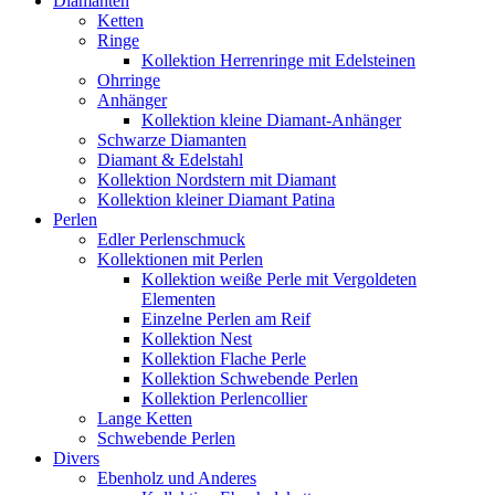
Diamanten
Ketten
Ringe
Kollektion Herrenringe mit Edelsteinen
Ohrringe
Anhänger
Kollektion kleine Diamant-Anhänger
Schwarze Diamanten
Diamant & Edelstahl
Kollektion Nordstern mit Diamant
Kollektion kleiner Diamant Patina
Perlen
Edler Perlenschmuck
Kollektionen mit Perlen
Kollektion weiße Perle mit Vergoldeten
Elementen
Einzelne Perlen am Reif
Kollektion Nest
Kollektion Flache Perle
Kollektion Schwebende Perlen
Kollektion Perlencollier
Lange Ketten
Schwebende Perlen
Divers
Ebenholz und Anderes