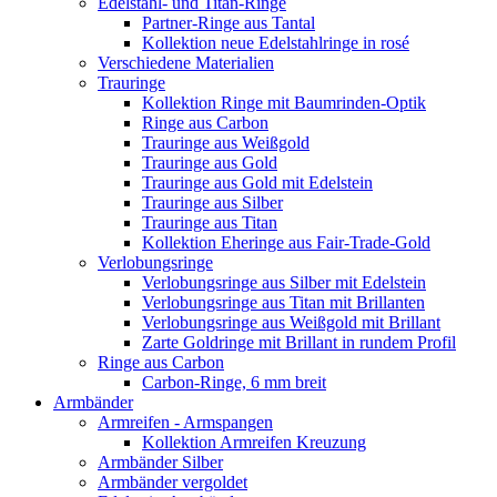
Edelstahl- und Titan-Ringe
Partner-Ringe aus Tantal
Kollektion neue Edelstahlringe in rosé
Verschiedene Materialien
Trauringe
Kollektion Ringe mit Baumrinden-Optik
Ringe aus Carbon
Trauringe aus Weißgold
Trauringe aus Gold
Trauringe aus Gold mit Edelstein
Trauringe aus Silber
Trauringe aus Titan
Kollektion Eheringe aus Fair-Trade-Gold
Verlobungsringe
Verlobungsringe aus Silber mit Edelstein
Verlobungsringe aus Titan mit Brillanten
Verlobungsringe aus Weißgold mit Brillant
Zarte Goldringe mit Brillant in rundem Profil
Ringe aus Carbon
Carbon-Ringe, 6 mm breit
Armbänder
Armreifen - Armspangen
Kollektion Armreifen Kreuzung
Armbänder Silber
Armbänder vergoldet