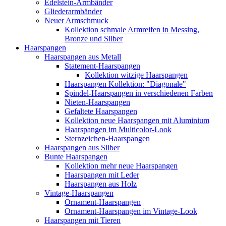
Edelstein-Armbänder
Gliederarmbänder
Neuer Armschmuck
Kollektion schmale Armreifen in Messing,
Bronze und Silber
Haarspangen
Haarspangen aus Metall
Statement-Haarspangen
Kollektion witzige Haarspangen
Haarspangen Kollektion: "Diagonale"
Spindel-Haarspangen in verschiedenen Farben
Nieten-Haarspangen
Gefaltete Haarspangen
Kollektion neue Haarspangen mit Aluminium
Haarspangen im Multicolor-Look
Sternzeichen-Haarspangen
Haarspangen aus Silber
Bunte Haarspangen
Kollektion mehr neue Haarspangen
Haarspangen mit Leder
Haarspangen aus Holz
Vintage-Haarspangen
Ornament-Haarspangen
Ornament-Haarspangen im Vintage-Look
Haarspangen mit Tieren