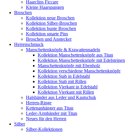
Haarclips Ficcare
Kleine Haarspangen
Broschen
Kollektion neue Broschen
Kollektion Silber-Broschen
Kollektion bunte Broschen
Kollektion smarte Pins
Broschen und Anstecker
Herrenschmuck
Manschettenknöpfe & Krawattennadeln
Kollektion Manschettenknöpfe aus Titan
Kollektion Manschettenknöpfe mit Edelsteinen
Manschettenknöpfe mit Ebenholz
Kollektion verschiedene Manschettenknöpfe
Kollektion Stab in Edelstahl
Kollektion Stab mit Rillen
Kollektion Vierkant in Edelstahl
Kollektion Vierkant mit Rillen
Halsbänder aus Leder und Kautschuk
Herren-Ringe
Kettenanhänger aus Titan
Leder-Armbänder mit Titan
Neues für den Herren
Silber
Silber-Kollektionen