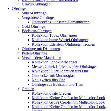
Gravur-Anhänger
Ohrringe
Silber-Ohrringe
Vergoldete Ohrringe
Ohrstecker zu unseren Hämatitketten
Gold-Ohrringe
Edelstein-Ohrringe
Kollektion Topaz-Ohrhänger
Kollektion bunte Würfel-Ohrhänger
Kollektion Edelstein-Ohrhänger Tropfen
Ohrringe mit Diamanten
Perlen-Ohrringe
Verschiedene Materialien
Kollektion Echo-Ohrhaenger
Messer, Gabel, Löffel als süße Ohrhänger
Kollektion Süßer Schmuck fürs Ohr
Ohrstecker mit Muranoglas
Neuigkeiten fürs Ohr
Ohrringe aus Edelstahl und Titan
Creolen
Kollektion ovale Creolen
Kollektion Kleine Creolen im Multicolor-Look
Kollektion Große Creolen im Multicolor-Look
Kollektion Kleine Creolen im Multicolor-Look,