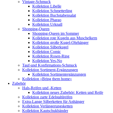
Vintage-Schmuck
Kollektion Libelle
Kollektion Schmetterling
Kollektion Buchstabensalat
Kollektion Pharao
Kollektion Urknall
Shopping-Queen
Shopping-Queen im Sommer
Kollektion rote Kugeln aus Muschelkern
Kollektion große Kugel-Ohrhänger
Kollektion Silberkugel
Kollektion Comic
Kollektion Rosen-Ring
Kollektion Yes-No
Tauf-und Konfirmations-Schmuck
Kollektion Sortiment-Ergänzungen
Kollektion Sortimentergänzungen
Kollektion «Bring them home»
Zubehör
Hals-Reifen und -Ketten
Kollektion neues Zubehör: Ketten und Reife
Kollektion zarte Edelstahlreifen
Extra-Lange Silberketten für Anhänger
Kollektion Verlängerungsketten
Kollektion Kautschukbänder