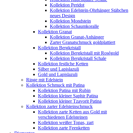
Kollektion Peridot
Kollektion Edelstein-Ohrhänger Stäbchen
neues Design
Kollektion Mondstein
Kollektion Schaumkoralle
Kollektion Granat
Kollektion Granat-Anhänger
Zarter Granatschmuck goldplattiert
Kollektion Bergkristall
Kollektion Bergkristall mit Roségold
Kollektion Bergkristall Schale
Kollektion festliche Ketten
Silber und Lapislazuli
Gold und Lapislazuli
Ringe mit Edelstein
Kollektion Schmuck mit Patina
Kollektion Patina mit Rubin
Kollektion kleiner Saphir Patina
Kollektion kleiner Tzavorit Patina
Kollektion zarter Edelsteinschmuck
Kollektion zarte Ketten aus Gold mit
verschiedenen Edelsteinen
Kollektion weißer Topas, zart
Kollektion zarte Feenketten