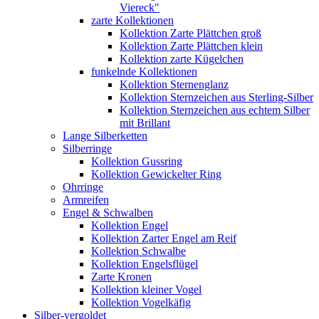
Viereck"
zarte Kollektionen
Kollektion Zarte Plättchen groß
Kollektion Zarte Plättchen klein
Kollektion zarte Kügelchen
funkelnde Kollektionen
Kollektion Sternenglanz
Kollektion Sternzeichen aus Sterling-Silber
Kollektion Sternzeichen aus echtem Silber
mit Brillant
Lange Silberketten
Silberringe
Kollektion Gussring
Kollektion Gewickelter Ring
Ohrringe
Armreifen
Engel & Schwalben
Kollektion Engel
Kollektion Zarter Engel am Reif
Kollektion Schwalbe
Kollektion Engelsflügel
Zarte Kronen
Kollektion kleiner Vogel
Kollektion Vogelkäfig
Silber-vergoldet