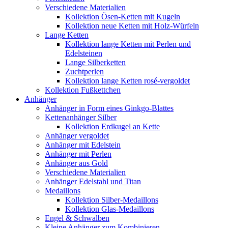
Verschiedene Materialien
Kollektion Ösen-Ketten mit Kugeln
Kollektion neue Ketten mit Holz-Würfeln
Lange Ketten
Kollektion lange Ketten mit Perlen und
Edelsteinen
Lange Silberketten
Zuchtperlen
Kollektion lange Ketten rosé-vergoldet
Kollektion Fußkettchen
Anhänger
Anhänger in Form eines Ginkgo-Blattes
Kettenanhänger Silber
Kollektion Erdkugel an Kette
Anhänger vergoldet
Anhänger mit Edelstein
Anhänger mit Perlen
Anhänger aus Gold
Verschiedene Materialien
Anhänger Edelstahl und Titan
Medaillons
Kollektion Silber-Medaillons
Kollektion Glas-Medaillons
Engel & Schwalben
Kleine Anhänger zum Kombinieren