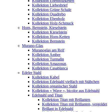
Kollektion Ebenholzketten
Kollektion Liebesbrief
Kollektion Grüne Schale
Kollektion Quadrebo
Kollektion Ebenholz
Kollektion Holz-Schmuck
Horn, Bernstein, Kieselstein
Kollektion Kieselstein
Kollektion Horn-Ketten
Kollektion Bernstein
Murano-Glas
Muranoglas am Reif
Kollektion Amber
Kollektion Turmalin
Kollektion Amazonas
Kollektion Casablanca
Edeler Stahl
Kollektion Kabel
Kollektion Edelstahl vielfach mit Stäbchen
Kollektion organischer Stahl
Kollektion « Wave », bicolor aus Edelstahl
Edelstahl und Titan
Kollektion Titan mit Brillanten
Kollektion Titan mit Brillanten, vergoldet
Brillant in Edelstahl