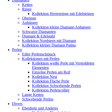
Diamanten
Ketten
Ringe
Kollektion Herrenringe mit Edelsteinen
Ohrringe
Anhänger
Kollektion kleine Diamant-Anhänger
Schwarze Diamanten
Diamant & Edelstahl
Kollektion Nordstern mit Diamant
Kollektion kleiner Diamant Patina
Perlen
Edler Perlenschmuck
Kollektionen mit Perlen
Kollektion weiße Perle mit Vergoldeten
Elementen
Einzelne Perlen am Reif
Kollektion Nest
Kollektion Flache Perle
Kollektion Schwebende Perlen
Kollektion Perlencollier
Lange Ketten
Schwebende Perlen
Divers
Ebenholz und Anderes