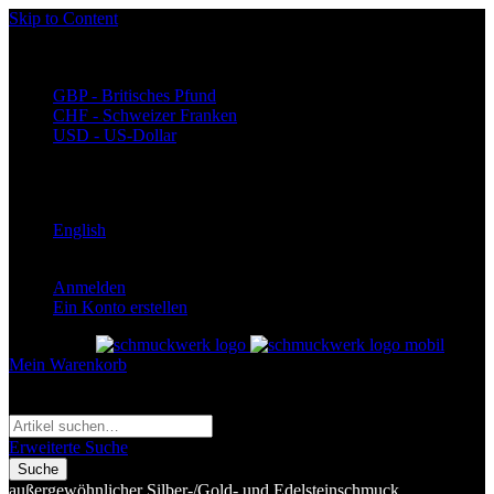
Skip to Content
Währung
EUR - Euro
GBP - Britisches Pfund
CHF - Schweizer Franken
USD - US-Dollar
Language
Deutsch
English
Anmelden
Ein Konto erstellen
Toggle Nav
Mein Warenkorb
Suche
Suche
Erweiterte Suche
Suche
außergewöhnlicher Silber-/Gold- und Edelsteinschmuck