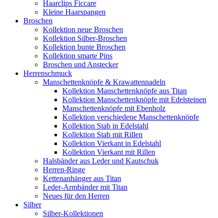
Haarclips Ficcare
Kleine Haarspangen
Broschen
Kollektion neue Broschen
Kollektion Silber-Broschen
Kollektion bunte Broschen
Kollektion smarte Pins
Broschen und Anstecker
Herrenschmuck
Manschettenknöpfe & Krawattennadeln
Kollektion Manschettenknöpfe aus Titan
Kollektion Manschettenknöpfe mit Edelsteinen
Manschettenknöpfe mit Ebenholz
Kollektion verschiedene Manschettenknöpfe
Kollektion Stab in Edelstahl
Kollektion Stab mit Rillen
Kollektion Vierkant in Edelstahl
Kollektion Vierkant mit Rillen
Halsbänder aus Leder und Kautschuk
Herren-Ringe
Kettenanhänger aus Titan
Leder-Armbänder mit Titan
Neues für den Herren
Silber
Silber-Kollektionen