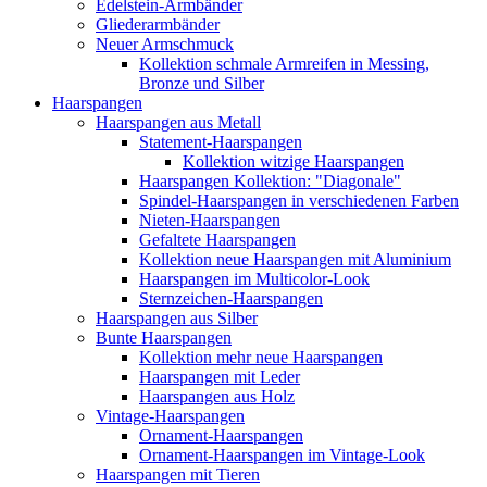
Edelstein-Armbänder
Gliederarmbänder
Neuer Armschmuck
Kollektion schmale Armreifen in Messing,
Bronze und Silber
Haarspangen
Haarspangen aus Metall
Statement-Haarspangen
Kollektion witzige Haarspangen
Haarspangen Kollektion: "Diagonale"
Spindel-Haarspangen in verschiedenen Farben
Nieten-Haarspangen
Gefaltete Haarspangen
Kollektion neue Haarspangen mit Aluminium
Haarspangen im Multicolor-Look
Sternzeichen-Haarspangen
Haarspangen aus Silber
Bunte Haarspangen
Kollektion mehr neue Haarspangen
Haarspangen mit Leder
Haarspangen aus Holz
Vintage-Haarspangen
Ornament-Haarspangen
Ornament-Haarspangen im Vintage-Look
Haarspangen mit Tieren