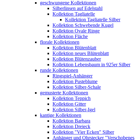
geschwungene Kollektionen
Silberlinsen auf Edelstahl
Kollektion Tagliatelle
Kollektion Tagliatelle Silber
Kollektion Schwebende Kugel
Kollektion Ovale Ringe
Kollektion Fläche
florale Kollektionen
Kollektion Blütenblatt
Kollektion neues Blütenblatt
Kollektion Blütenzauber
Kollektion Lebensbaum in 925er Silber
runde Kollektionen
Ringspiel-Anhänger
Kollektion Pusteblume
Kollektion Silber-Schale
gemusterte Kollektionen
Kollektion Teppich
Kollektion Gitter
Kollektion Silber-Igel
kantige Kollektionen
Kollektion Barbara
Kollektion Dreieck
Kollektion "Vier Ecken" Silber
Anhänger und Ohrstecker "Verschobenes