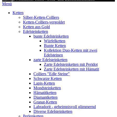
Menü
Ketten
Silber-Ketten-Colliers
Ketten-Colliers-vergoldet
Ketten aus Gold
Edelsteinketten
bunte Edelsteinketten
Würfelketten
Bunte Ketten
Kollektion Duo-Ketten mit zwei
Edelsteinen
zarte Edelsteinketten
Zarte Edelsteinketten mit Peridot
Zarte Edelsteinketten mit Hämatit
Colliers "Edle Steine"
Schwarze Ketten
Lapis-Ketten
Mondsteinketten
Hämatitketten
Diamantketten
Granat-Ketten
Labradorit - geheimnisvoll glimmernd
Diverse Edelsteinketten
Perlenketten