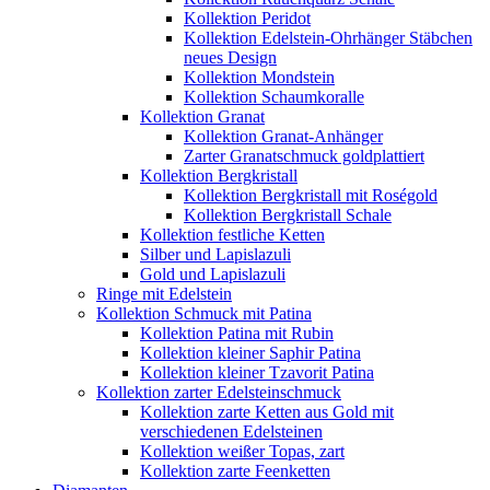
Kollektion Peridot
Kollektion Edelstein-Ohrhänger Stäbchen
neues Design
Kollektion Mondstein
Kollektion Schaumkoralle
Kollektion Granat
Kollektion Granat-Anhänger
Zarter Granatschmuck goldplattiert
Kollektion Bergkristall
Kollektion Bergkristall mit Roségold
Kollektion Bergkristall Schale
Kollektion festliche Ketten
Silber und Lapislazuli
Gold und Lapislazuli
Ringe mit Edelstein
Kollektion Schmuck mit Patina
Kollektion Patina mit Rubin
Kollektion kleiner Saphir Patina
Kollektion kleiner Tzavorit Patina
Kollektion zarter Edelsteinschmuck
Kollektion zarte Ketten aus Gold mit
verschiedenen Edelsteinen
Kollektion weißer Topas, zart
Kollektion zarte Feenketten