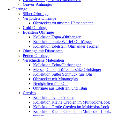
Gravur-Anhänger
Ohrringe
Silber-Ohrringe
Vergoldete Ohrringe
Ohrstecker zu unseren Hämatitketten
Gold-Ohrringe
Edelstein-Ohrringe
Kollektion Topaz-Ohrhänger
Kollektion bunte Würfel-Ohrhänger
Kollektion Edelstein-Ohrhänger Tropfen
Ohrringe mit Diamanten
Perlen-Ohrringe
Verschiedene Materialien
Kollektion Echo-Ohrhaenger
Messer, Gabel, Löffel als süße Ohrhänger
Kollektion Süßer Schmuck fürs Ohr
Ohrstecker mit Muranoglas
Neuigkeiten fürs Ohr
Ohrringe aus Edelstahl und Titan
Creolen
Kollektion ovale Creolen
Kollektion Kleine Creolen im Multicolor-Look
Kollektion Große Creolen im Multicolor-Look
Kollektion Kleine Creolen im Multicolor-Look,