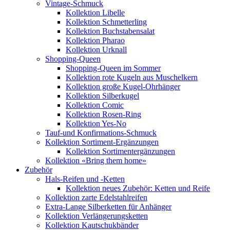
Vintage-Schmuck
Kollektion Libelle
Kollektion Schmetterling
Kollektion Buchstabensalat
Kollektion Pharao
Kollektion Urknall
Shopping-Queen
Shopping-Queen im Sommer
Kollektion rote Kugeln aus Muschelkern
Kollektion große Kugel-Ohrhänger
Kollektion Silberkugel
Kollektion Comic
Kollektion Rosen-Ring
Kollektion Yes-No
Tauf-und Konfirmations-Schmuck
Kollektion Sortiment-Ergänzungen
Kollektion Sortimentergänzungen
Kollektion «Bring them home»
Zubehör
Hals-Reifen und -Ketten
Kollektion neues Zubehör: Ketten und Reife
Kollektion zarte Edelstahlreifen
Extra-Lange Silberketten für Anhänger
Kollektion Verlängerungsketten
Kollektion Kautschukbänder