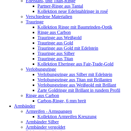
Edelstahl- und Titan-Ringe
Partner-Ringe aus Tantal
Kollektion neue Edelstahlringe in rosé
Verschiedene Materialien
Trauringe
Kollektion Ringe mit Baumrinden-Optik
Ringe aus Carbon
Trauringe aus Weißgold
Trauringe aus Gold
Trauringe aus Gold mit Edelstein
Trauringe aus Silber
Trauringe aus Titan
Kollektion Eheringe aus Fair-Trade-Gold
Verlobungsringe
Verlobungsringe aus Silber mit Edelstein
Verlobungsringe aus Titan mit Brillanten
Verlobungsringe aus Weißgold mit Brillant
Zarte Goldringe mit Brillant in rundem Profil
Ringe aus Carbon
Carbon-Ringe, 6 mm breit
Armbänder
Armreifen - Armspangen
Kollektion Armreifen Kreuzung
Armbänder Silber
Armbänder vergoldet