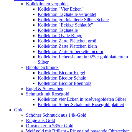
Kollektionen vergoldet
Kollektion "Vier Ecken"
Kollektion Tagliatelle vergoldet
Kollektion goldplattierte Silber-Schale
Kollektion "Eckige Schlaufe"
Kollektion Tagliatelle
Kollektion Ovale Ringe
Kollektion Zarte Plättchen groß
Kollektion Zarte Plättchen klein
Kollektion Zarte Silberkette bicolor
Kollektion Lebensbaum in 925er goldplattiertem
Silber
Bicolor-Schmuck
Kollektion Bicolor Kugel
Kollektion Bicolor Schale
Kollektion Bicolor Ebenholz
Engel & Schwalben
Schmuck mit Roségold
Kollektion vier Ecken in rosévergoldeten Silber
Kollektion Silber-Schale mit Rosègold plattiert
Gold
Schöner Schmuck aus 14k-Gold
Ringe aus Gold
Ohrstecker in 585er Gold
Weißgold mit Brillant - Ringe und passende Ohrstecker