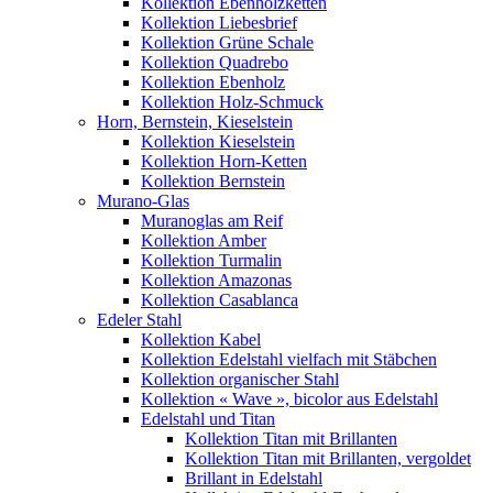
Kollektion Ebenholzketten
Kollektion Liebesbrief
Kollektion Grüne Schale
Kollektion Quadrebo
Kollektion Ebenholz
Kollektion Holz-Schmuck
Horn, Bernstein, Kieselstein
Kollektion Kieselstein
Kollektion Horn-Ketten
Kollektion Bernstein
Murano-Glas
Muranoglas am Reif
Kollektion Amber
Kollektion Turmalin
Kollektion Amazonas
Kollektion Casablanca
Edeler Stahl
Kollektion Kabel
Kollektion Edelstahl vielfach mit Stäbchen
Kollektion organischer Stahl
Kollektion « Wave », bicolor aus Edelstahl
Edelstahl und Titan
Kollektion Titan mit Brillanten
Kollektion Titan mit Brillanten, vergoldet
Brillant in Edelstahl