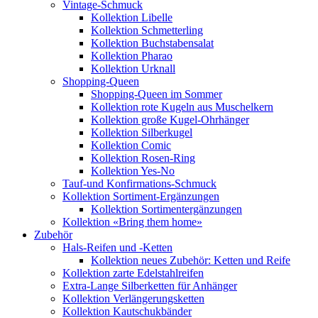
Vintage-Schmuck
Kollektion Libelle
Kollektion Schmetterling
Kollektion Buchstabensalat
Kollektion Pharao
Kollektion Urknall
Shopping-Queen
Shopping-Queen im Sommer
Kollektion rote Kugeln aus Muschelkern
Kollektion große Kugel-Ohrhänger
Kollektion Silberkugel
Kollektion Comic
Kollektion Rosen-Ring
Kollektion Yes-No
Tauf-und Konfirmations-Schmuck
Kollektion Sortiment-Ergänzungen
Kollektion Sortimentergänzungen
Kollektion «Bring them home»
Zubehör
Hals-Reifen und -Ketten
Kollektion neues Zubehör: Ketten und Reife
Kollektion zarte Edelstahlreifen
Extra-Lange Silberketten für Anhänger
Kollektion Verlängerungsketten
Kollektion Kautschukbänder