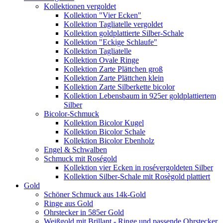
Kollektionen vergoldet
Kollektion "Vier Ecken"
Kollektion Tagliatelle vergoldet
Kollektion goldplattierte Silber-Schale
Kollektion "Eckige Schlaufe"
Kollektion Tagliatelle
Kollektion Ovale Ringe
Kollektion Zarte Plättchen groß
Kollektion Zarte Plättchen klein
Kollektion Zarte Silberkette bicolor
Kollektion Lebensbaum in 925er goldplattiertem
Silber
Bicolor-Schmuck
Kollektion Bicolor Kugel
Kollektion Bicolor Schale
Kollektion Bicolor Ebenholz
Engel & Schwalben
Schmuck mit Roségold
Kollektion vier Ecken in rosévergoldeten Silber
Kollektion Silber-Schale mit Rosègold plattiert
Gold
Schöner Schmuck aus 14k-Gold
Ringe aus Gold
Ohrstecker in 585er Gold
Weißgold mit Brillant - Ringe und passende Ohrstecker