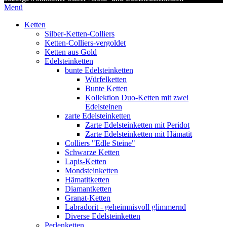
Menü
Ketten
Silber-Ketten-Colliers
Ketten-Colliers-vergoldet
Ketten aus Gold
Edelsteinketten
bunte Edelsteinketten
Würfelketten
Bunte Ketten
Kollektion Duo-Ketten mit zwei
Edelsteinen
zarte Edelsteinketten
Zarte Edelsteinketten mit Peridot
Zarte Edelsteinketten mit Hämatit
Colliers "Edle Steine"
Schwarze Ketten
Lapis-Ketten
Mondsteinketten
Hämatitketten
Diamantketten
Granat-Ketten
Labradorit - geheimnisvoll glimmernd
Diverse Edelsteinketten
Perlenketten