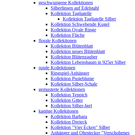
geschwungene Kollektionen
Silberlinsen auf Edelstahl
Kollektion Tagliatelle
Kollektion Tagliatelle Silber
Kollektion Schwebende Kugel
Kollektion Ovale Ringe
Kollektion Fläche
florale Kollektionen
Kollektion Blütenblatt
Kollektion neues Blütenblatt
Kollektion Blütenzauber
Kollektion Lebensbaum in 925er Silber
runde Kollektionen
Ringspiel-Anhänger
Kollektion Pusteblume
Kollektion Silber-Schale
gemusterte Kollektionen
Kollektion Teppich
Kollektion Gitter
Kollektion Silber-Igel
kantige Kollektionen
Kollektion Barbara
Kollektion Dreieck
Kollektion "Vier Ecken" Silber
Anhänger und Ohrstecker "Verschobenes