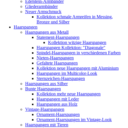
Edelstein-Armbänder
Gliederarmbänder
Neuer Armschmuck
Kollektion schmale Armreifen in Messing,
Bronze und Silber
Haarspangen
Haarspangen aus Metall
Statement-Haarspangen
Kollektion witzige Haarspangen
Haarspangen Kollektion: "Diagonale"
Spindel-Haarspangen in verschiedenen Farben
Nieten-Haarspangen
Gefaltete Haarspangen
Kollektion neue Haarspangen mit Aluminium
Haarspangen im Multicolor-Look
Sternzeichen-Haarspangen
Haarspangen aus Silber
Bunte Haarspangen
Kollektion mehr neue Haarspangen
Haarspangen mit Leder
Haarspangen aus Holz
Vintage-Haarspangen
Ornament-Haarspangen
Ornament-Haarspangen im Vintage-Look
Haarspangen mit Tieren