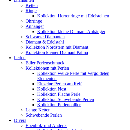
Diamanten
Ketten
Ringe
Kollektion Herrenringe mit Edelsteinen
Ohrringe
Anhänger
Kollektion kleine Diamant-Anhänger
Schwarze Diamanten
Diamant & Edelstahl
Kollektion Nordstern mit Diamant
Kollektion kleiner Diamant Patina
Perlen
Edler Perlenschmuck
Kollektionen mit Perlen
Kollektion weiße Perle mit Vergoldeten
Elementen
Einzelne Perlen am Reif
Kollektion Nest
Kollektion Flache Perle
Kollektion Schwebende Perlen
Kollektion Perlencollier
Lange Ketten
Schwebende Perlen
Divers
Ebenholz und Anderes