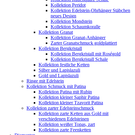
Kollektion Peridot
Kollektion Edelstein-Ohrhänger Stäbchen
neues Design
Kollektion Mondstein
Kollektion Schaumkoralle
Kollektion Granat
Kollektion Granat-Anhänger
Zarter Granatschmuck goldplattiert
Kollektion Bergkristall
Kollektion Bergkristall mit Roségold
Kollektion Bergkristall Schale
Kollektion festliche Ketten
Silber und Lapislazuli
Gold und Lapislazuli
Ringe mit Edelstein
Kollektion Schmuck mit Patina
Kollektion Patina mit Rubin
Kollektion kleiner Saphir Patina
Kollektion kleiner Tzavorit Patina
Kollektion zarter Edelsteinschmuck
Kollektion zarte Ketten aus Gold mit
verschiedenen Edelsteinen
Kollektion weißer Topas, zart
Kollektion zarte Feenketten