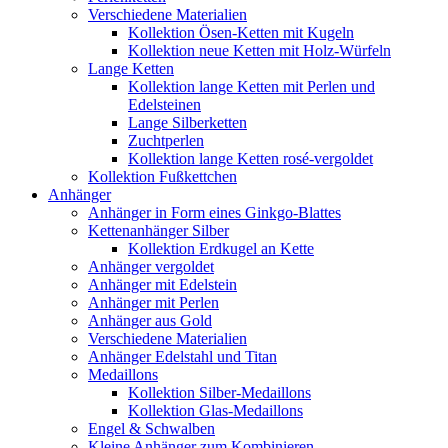
Verschiedene Materialien
Kollektion Ösen-Ketten mit Kugeln
Kollektion neue Ketten mit Holz-Würfeln
Lange Ketten
Kollektion lange Ketten mit Perlen und
Edelsteinen
Lange Silberketten
Zuchtperlen
Kollektion lange Ketten rosé-vergoldet
Kollektion Fußkettchen
Anhänger
Anhänger in Form eines Ginkgo-Blattes
Kettenanhänger Silber
Kollektion Erdkugel an Kette
Anhänger vergoldet
Anhänger mit Edelstein
Anhänger mit Perlen
Anhänger aus Gold
Verschiedene Materialien
Anhänger Edelstahl und Titan
Medaillons
Kollektion Silber-Medaillons
Kollektion Glas-Medaillons
Engel & Schwalben
Kleine Anhänger zum Kombinieren