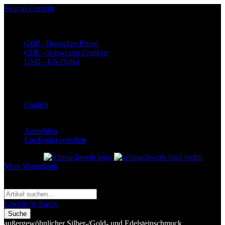
Skip to Content
Währung
EUR - Euro
GBP - Britisches Pfund
CHF - Schweizer Franken
USD - US-Dollar
Language
Deutsch
English
Anmelden
Ein Konto erstellen
Toggle Nav
Mein Warenkorb
Suche
Suche
Erweiterte Suche
Suche
außergewöhnlicher Silber-/Gold- und Edelsteinschmuck