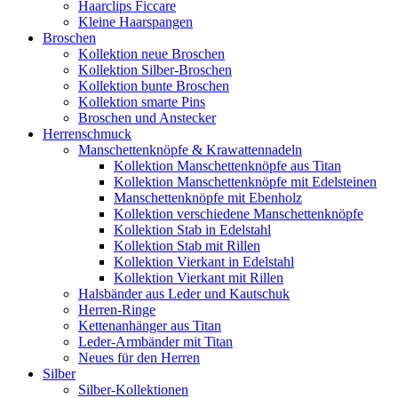
Haarclips Ficcare
Kleine Haarspangen
Broschen
Kollektion neue Broschen
Kollektion Silber-Broschen
Kollektion bunte Broschen
Kollektion smarte Pins
Broschen und Anstecker
Herrenschmuck
Manschettenknöpfe & Krawattennadeln
Kollektion Manschettenknöpfe aus Titan
Kollektion Manschettenknöpfe mit Edelsteinen
Manschettenknöpfe mit Ebenholz
Kollektion verschiedene Manschettenknöpfe
Kollektion Stab in Edelstahl
Kollektion Stab mit Rillen
Kollektion Vierkant in Edelstahl
Kollektion Vierkant mit Rillen
Halsbänder aus Leder und Kautschuk
Herren-Ringe
Kettenanhänger aus Titan
Leder-Armbänder mit Titan
Neues für den Herren
Silber
Silber-Kollektionen