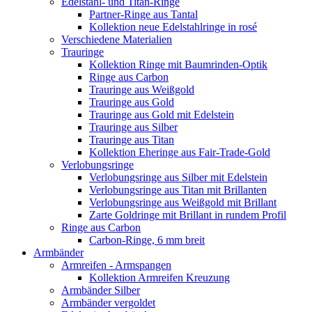
Edelstahl- und Titan-Ringe
Partner-Ringe aus Tantal
Kollektion neue Edelstahlringe in rosé
Verschiedene Materialien
Trauringe
Kollektion Ringe mit Baumrinden-Optik
Ringe aus Carbon
Trauringe aus Weißgold
Trauringe aus Gold
Trauringe aus Gold mit Edelstein
Trauringe aus Silber
Trauringe aus Titan
Kollektion Eheringe aus Fair-Trade-Gold
Verlobungsringe
Verlobungsringe aus Silber mit Edelstein
Verlobungsringe aus Titan mit Brillanten
Verlobungsringe aus Weißgold mit Brillant
Zarte Goldringe mit Brillant in rundem Profil
Ringe aus Carbon
Carbon-Ringe, 6 mm breit
Armbänder
Armreifen - Armspangen
Kollektion Armreifen Kreuzung
Armbänder Silber
Armbänder vergoldet