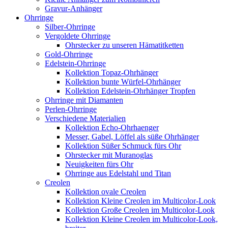
Gravur-Anhänger
Ohrringe
Silber-Ohrringe
Vergoldete Ohrringe
Ohrstecker zu unseren Hämatitketten
Gold-Ohrringe
Edelstein-Ohrringe
Kollektion Topaz-Ohrhänger
Kollektion bunte Würfel-Ohrhänger
Kollektion Edelstein-Ohrhänger Tropfen
Ohrringe mit Diamanten
Perlen-Ohrringe
Verschiedene Materialien
Kollektion Echo-Ohrhaenger
Messer, Gabel, Löffel als süße Ohrhänger
Kollektion Süßer Schmuck fürs Ohr
Ohrstecker mit Muranoglas
Neuigkeiten fürs Ohr
Ohrringe aus Edelstahl und Titan
Creolen
Kollektion ovale Creolen
Kollektion Kleine Creolen im Multicolor-Look
Kollektion Große Creolen im Multicolor-Look
Kollektion Kleine Creolen im Multicolor-Look,